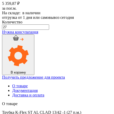
5 359,87 ₽
за пог.м.
На складе: в наличии
отгрузка от 1 дня или самовывоз сегодня
Количество
Количество
товара
Нужна консультация
Трубка
K-
Flex
ST
AL
CLAD
13/42
-1
(27
В корзину
п.м.)
Получить предложение для проекта
О товаре
Документация
Доставка и оплата
О товаре
Трубка K-Flex ST AL CLAD 13/42 -1 (27 п.м.)