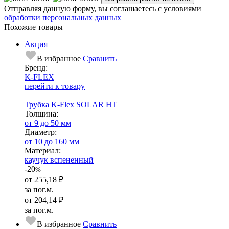
Отправляя данную форму, вы соглашаетесь с условиями
обработки персональных данных
Похожие товары
Акция
В избранное
Сравнить
Бренд:
K-FLEX
перейти к товару
Трубка K-Flex SOLAR HT
Тол­щи­на:
от 9 до 50 мм
Диаметр:
от 10 до 160 мм
Ма­­те­­ри­­ал:
каучук вспененный
-20
%
от
255,18 ₽
за пог.м.
от
204,14 ₽
за пог.м.
В избранное
Сравнить