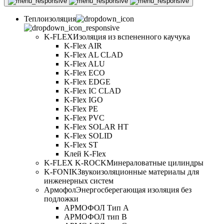
Теплоизоляция
K-FLEX
Изоляция из вспененного каучука
K-Flex AIR
K-Flex AL CLAD
K-Flex ALU
K-Flex ECO
K-Flex EDGE
K-Flex IC CLAD
K-Flex IGO
K-Flex PE
K-Flex PVC
K-Flex SOLAR HT
K-Flex SOLID
K-Flex ST
Клей K-Flex
K-FLEX K-ROCK
Минераловатные цилиндры
K-FONIK
Звукоизоляционные материалы для
инженерных систем
Армофол
Энергосберегающая изоляция без
подложки
АРМОФОЛ Тип А
АРМОФОЛ тип В