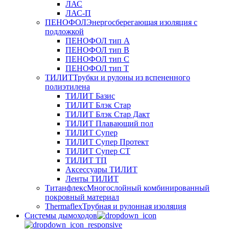
ЛАС
ЛАС-П
ПЕНОФОЛ
Энергосберегающая изоляция с
подложкой
ПЕНОФОЛ тип А
ПЕНОФОЛ тип B
ПЕНОФОЛ тип C
ПЕНОФОЛ тип T
ТИЛИТ
Трубки и рулоны из вспененного
полиэтилена
ТИЛИТ Базис
ТИЛИТ Блэк Стар
ТИЛИТ Блэк Стар Дакт
ТИЛИТ Плавающий пол
ТИЛИТ Супер
ТИЛИТ Супер Протект
ТИЛИТ Супер СТ
ТИЛИТ ТП
Аксессуары ТИЛИТ
Ленты ТИЛИТ
Титанфлекс
Многослойный комбинированный
покровный материал
Thermaflex
Трубная и рулонная изоляция
Cистемы дымоходов