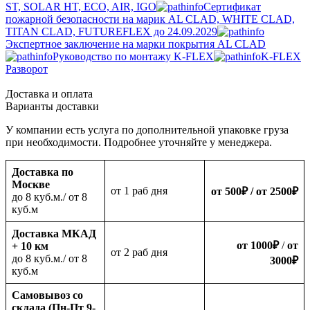
ST, SOLAR HT, ECO, AIR, IGO
Cертификат
пожарной безопасности на марик AL CLAD, WHITE CLAD,
TITAN CLAD, FUTUREFLEX до 24.09.2029
Экспертное заключение на марки покрытия AL CLAD
Руководство по монтажу K-FLEX
K-FLEX
Разворот
Доставка и оплата
Варианты доставки
У компании есть услуга по дополнительной упаковке груза
при необходимости. Подробнее уточняйте у менеджера.
Доставка по
Москве
oт 1 раб дня
от 500
₽
/ от 2500
₽
до 8 куб.м./ от 8
куб.м
Доставка МКАД
от 1000
₽
/
от
+ 10 км
oт 2 раб дня
до 8 куб.м./ от 8
3000
₽
куб.м
Самовывоз со
склада (Пн-Пт 9-