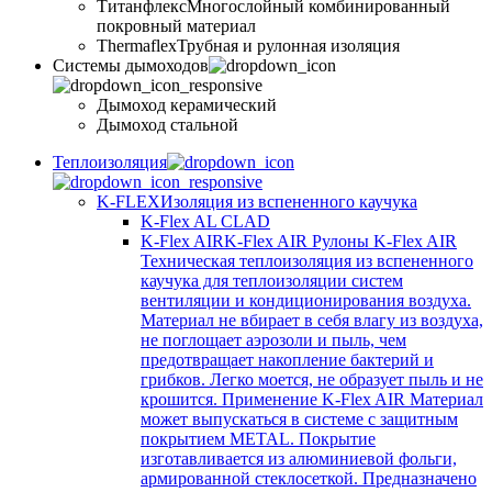
Титанфлекс
Многослойный комбинированный
покровный материал
Thermaflex
Трубная и рулонная изоляция
Cистемы дымоходов
Дымоход керамический
Дымоход стальной
Теплоизоляция
K-FLEX
Изоляция из вспененного каучука
K-Flex AL CLAD
K-Flex AIR
K-Flex AIR Рулоны K-Flex AIR
Техническая теплоизоляция из вспененного
каучука для теплоизоляции систем
вентиляции и кондиционирования воздуха.
Материал не вбирает в себя влагу из воздуха,
не поглощает аэрозоли и пыль, чем
предотвращает накопление бактерий и
грибков. Легко моется, не образует пыль и не
крошится. Применение K-Flex AIR Материал
может выпускаться в системе c защитным
покрытием METAL. Покрытие
изготавливается из алюминиевой фольги,
армированной стеклосеткой. Предназначено