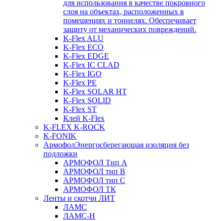
для использования в качестве покровного
слоя на объектах, расположенных в
помещениях и тоннелях. Обеспечивает
защиту от механических повреждений.
K-Flex ALU
K-Flex ECO
K-Flex EDGE
K-Flex IC CLAD
K-Flex IGO
K-Flex PE
K-Flex SOLAR HT
K-Flex SOLID
K-Flex ST
Клей K-Flex
K-FLEX K-ROCK
K-FONIK
Армофол
Энергосберегающая изоляция без
подложки
АРМОФОЛ Тип А
АРМОФОЛ тип В
АРМОФОЛ тип C
АРМОФОЛ ТК
Ленты и скотчи ЛИТ
ЛАМС
ЛАМС-Н