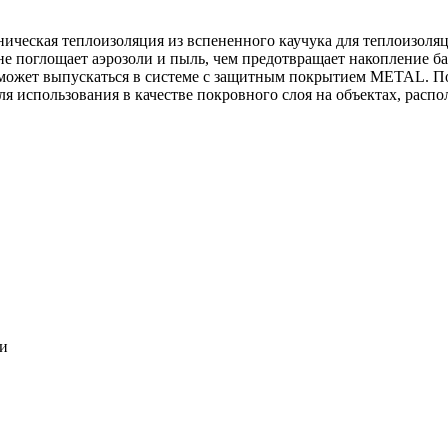
ническая теплоизоляция из вспененного каучука для теплоизоля
 не поглощает аэрозоли и пыль, чем предотвращает накопление ба
может выпускаться в системе c защитным покрытием METAL. По
ля использования в качестве покровного слоя на объектах, расп
ки