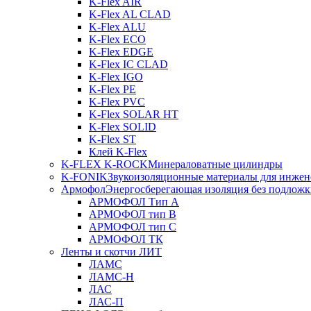
K-Flex AIR
K-Flex AL CLAD
K-Flex ALU
K-Flex ECO
K-Flex EDGE
K-Flex IC CLAD
K-Flex IGO
K-Flex PE
K-Flex PVC
K-Flex SOLAR HT
K-Flex SOLID
K-Flex ST
Клей K-Flex
K-FLEX K-ROCK
Минераловатные цилиндры
K-FONIK
Звукоизоляционные материалы для инжен
Армофол
Энергосберегающая изоляция без подлож
АРМОФОЛ Тип А
АРМОФОЛ тип В
АРМОФОЛ тип C
АРМОФОЛ ТК
Ленты и скотчи ЛИТ
ЛАМС
ЛАМС-Н
ЛАС
ЛАС-П