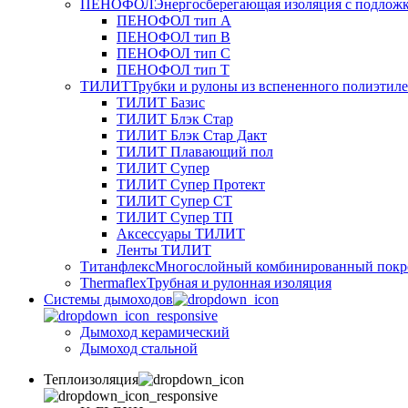
ПЕНОФОЛ
Энергосберегающая изоляция с подлож
ПЕНОФОЛ тип А
ПЕНОФОЛ тип B
ПЕНОФОЛ тип C
ПЕНОФОЛ тип T
ТИЛИТ
Трубки и рулоны из вспененного полиэтил
ТИЛИТ Базис
ТИЛИТ Блэк Стар
ТИЛИТ Блэк Стар Дакт
ТИЛИТ Плавающий пол
ТИЛИТ Супер
ТИЛИТ Супер Протект
ТИЛИТ Супер СТ
ТИЛИТ Супер ТП
Аксессуары ТИЛИТ
Ленты ТИЛИТ
Титанфлекс
Многослойный комбинированный покр
Thermaflex
Трубная и рулонная изоляция
Cистемы дымоходов
Дымоход керамический
Дымоход стальной
Теплоизоляция