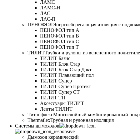
ЛАМС
ЛАМС-Н
ЛАС
ЛАС-П
ПЕНОФОЛ
Энергосберегающая изоляция с подлож
ПЕНОФОЛ тип А
ПЕНОФОЛ тип B
ПЕНОФОЛ тип C
ПЕНОФОЛ тип T
ТИЛИТ
Трубки и рулоны из вспененного полиэтил
ТИЛИТ Базис
ТИЛИТ Блэк Стар
ТИЛИТ Блэк Стар Дакт
ТИЛИТ Плавающий пол
ТИЛИТ Супер
ТИЛИТ Супер Протект
ТИЛИТ Супер СТ
ТИЛИТ ТП
Аксессуары ТИЛИТ
Ленты ТИЛИТ
Титанфлекс
Многослойный комбинированный покр
Thermaflex
Трубная и рулонная изоляция
Cистемы дымоходов
Дымоход керамический