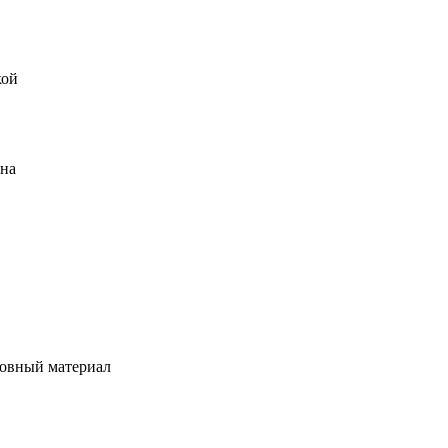
кой
ена
овный материал