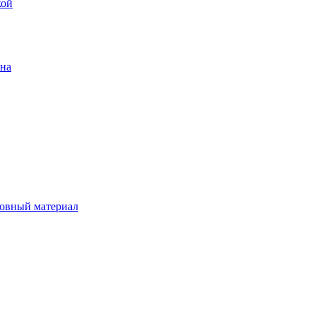
кой
ена
овный материал