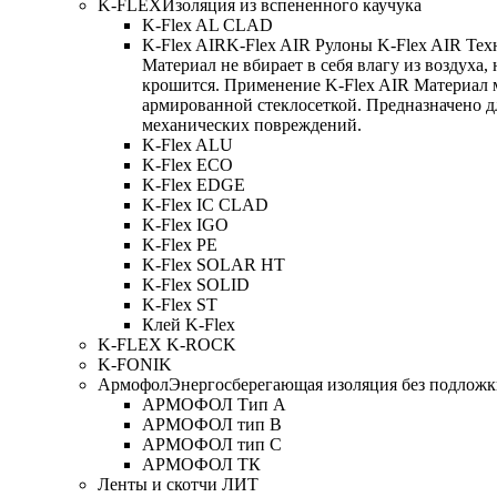
K-FLEX
Изоляция из вспененного каучука
K-Flex AL CLAD
K-Flex AIR
K-Flex AIR Рулоны K-Flex AIR Тех
Материал не вбирает в себя влагу из воздуха,
крошится. Применение K-Flex AIR Материал 
армированной стеклосеткой. Предназначено д
механических повреждений.
K-Flex ALU
K-Flex ECO
K-Flex EDGE
K-Flex IC CLAD
K-Flex IGO
K-Flex PE
K-Flex SOLAR HT
K-Flex SOLID
K-Flex ST
Клей K-Flex
K-FLEX K-ROCK
K-FONIK
Армофол
Энергосберегающая изоляция без подлож
АРМОФОЛ Тип А
АРМОФОЛ тип В
АРМОФОЛ тип C
АРМОФОЛ ТК
Ленты и скотчи ЛИТ