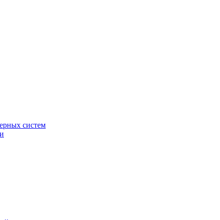
ерных систем
ки