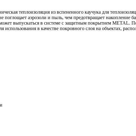
ническая теплоизоляция из вспененного каучука для теплоизоля
 не поглощает аэрозоли и пыль, чем предотвращает накопление ба
может выпускаться в системе c защитным покрытием METAL. По
ля использования в качестве покровного слоя на объектах, расп
ки