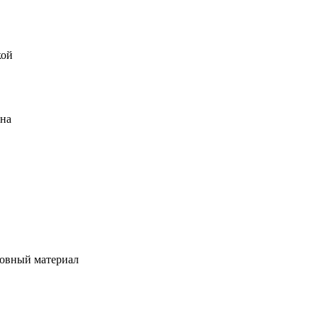
кой
ена
овный материал