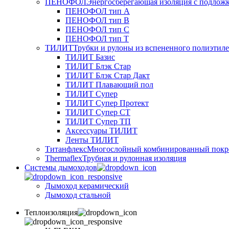
ПЕНОФОЛ
Энергосберегающая изоляция с подлож
ПЕНОФОЛ тип А
ПЕНОФОЛ тип B
ПЕНОФОЛ тип C
ПЕНОФОЛ тип T
ТИЛИТ
Трубки и рулоны из вспененного полиэтил
ТИЛИТ Базис
ТИЛИТ Блэк Стар
ТИЛИТ Блэк Стар Дакт
ТИЛИТ Плавающий пол
ТИЛИТ Супер
ТИЛИТ Супер Протект
ТИЛИТ Супер СТ
ТИЛИТ Супер ТП
Аксессуары ТИЛИТ
Ленты ТИЛИТ
Титанфлекс
Многослойный комбинированный покр
Thermaflex
Трубная и рулонная изоляция
Cистемы дымоходов
Дымоход керамический
Дымоход стальной
Теплоизоляция