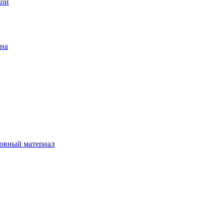
кой
ена
овный материал