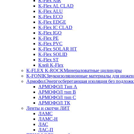
K-Flex AIR
K-Flex AL CLAD
K-Flex ALU
K-Flex ECO
K-Flex EDGE
K-Flex IC CLAD
K-Flex IGO
K-Flex PE
K-Flex PVC
K-Flex SOLAR HT
K-Flex SOLID
K-Flex ST
Клей K-Flex
K-FLEX K-ROCK
Минераловатные цилиндры
K-FONIK
Звукоизоляционные материалы для инжен
Армофол
Энергосберегающая изоляция без подлож
АРМОФОЛ Тип А
АРМОФОЛ тип В
АРМОФОЛ тип C
АРМОФОЛ ТК
Ленты и скотчи ЛИТ
ЛАМС
ЛАМС-Н
ЛАС
ЛАС-П