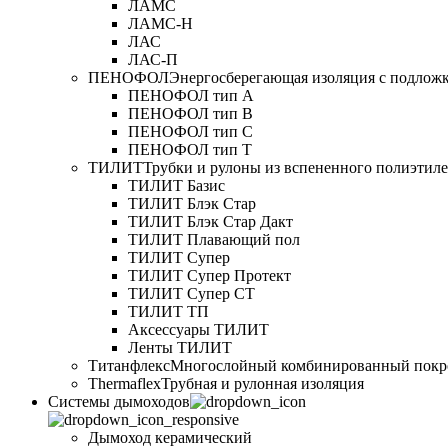
ЛАМС
ЛАМС-Н
ЛАС
ЛАС-П
ПЕНОФОЛ
Энергосберегающая изоляция с подлож
ПЕНОФОЛ тип А
ПЕНОФОЛ тип B
ПЕНОФОЛ тип C
ПЕНОФОЛ тип T
ТИЛИТ
Трубки и рулоны из вспененного полиэтил
ТИЛИТ Базис
ТИЛИТ Блэк Стар
ТИЛИТ Блэк Стар Дакт
ТИЛИТ Плавающий пол
ТИЛИТ Супер
ТИЛИТ Супер Протект
ТИЛИТ Супер СТ
ТИЛИТ ТП
Аксессуары ТИЛИТ
Ленты ТИЛИТ
Титанфлекс
Многослойный комбинированный покр
Thermaflex
Трубная и рулонная изоляция
Cистемы дымоходов
Дымоход керамический