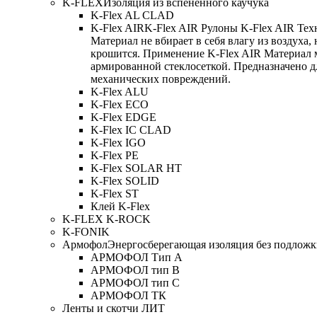
K-FLEX
Изоляция из вспененного каучука
K-Flex AL CLAD
K-Flex AIR
K-Flex AIR Рулоны K-Flex AIR Тех
Материал не вбирает в себя влагу из воздуха,
крошится. Применение K-Flex AIR Материал 
армированной стеклосеткой. Предназначено д
механических повреждений.
K-Flex ALU
K-Flex ECO
K-Flex EDGE
K-Flex IC CLAD
K-Flex IGO
K-Flex PE
K-Flex SOLAR HT
K-Flex SOLID
K-Flex ST
Клей K-Flex
K-FLEX K-ROCK
K-FONIK
Армофол
Энергосберегающая изоляция без подлож
АРМОФОЛ Тип А
АРМОФОЛ тип В
АРМОФОЛ тип C
АРМОФОЛ ТК
Ленты и скотчи ЛИТ