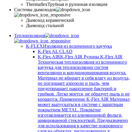
Thermaflex
Трубная и рулонная изоляция
Cистемы дымоходов
Дымоход керамический
Дымоход стальной
Теплоизоляция
K-FLEX
Изоляция из вспененного каучука
K-Flex AL CLAD
K-Flex AIR
K-Flex AIR Рулоны K-Flex AIR
Техническая теплоизоляция из вспененного
каучука для теплоизоляции систем
вентиляции и кондиционирования воздуха.
Материал не вбирает в себя влагу из воздуха,
не поглощает аэрозоли и пыль, чем
предотвращает накопление бактерий и
грибков. Легко моется, не образует пыль и не
крошится. Применение K-Flex AIR Материал
может выпускаться в системе c защитным
покрытием METAL. Покрытие
изготавливается из алюминиевой фольги,
армированной стеклосеткой. Предназначено
для использования в качестве покровного
слоя на объектах, расположенных в