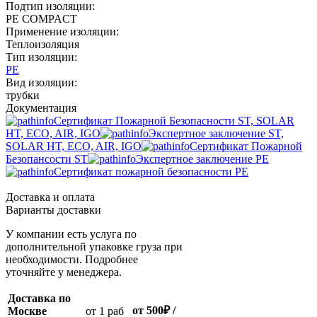
Подтип изоляции:
PE COMPACT
Применение изоляции:
Теплоизоляция
Тип изоляции:
PE
Вид изоляции:
трубки
Документация
Сертификат Пожарной Безопасности ST, SOLAR
HT, ECO, AIR, IGO
Экспертное заключение ST,
SOLAR HT, ECO, AIR, IGO
Сертификат Пожарной
Безопансости ST
Экспертное заключение PE
Сертификат пожарной безопасности PE
Доставка и оплата
Варианты доставки
У компании есть услуга по
дополнительной упаковке груза при
необходимости. Подробнее
уточняйте у менеджера.
Доставка по
от 500
₽
/
Москве
oт 1 раб