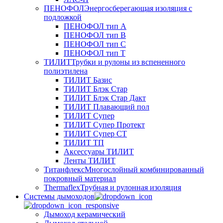
ПЕНОФОЛ
Энергосберегающая изоляция с
подложкой
ПЕНОФОЛ тип А
ПЕНОФОЛ тип B
ПЕНОФОЛ тип C
ПЕНОФОЛ тип T
ТИЛИТ
Трубки и рулоны из вспененного
полиэтилена
ТИЛИТ Базис
ТИЛИТ Блэк Стар
ТИЛИТ Блэк Стар Дакт
ТИЛИТ Плавающий пол
ТИЛИТ Супер
ТИЛИТ Супер Протект
ТИЛИТ Супер СТ
ТИЛИТ ТП
Аксессуары ТИЛИТ
Ленты ТИЛИТ
Титанфлекс
Многослойный комбинированный
покровный материал
Thermaflex
Трубная и рулонная изоляция
Cистемы дымоходов
Дымоход керамический