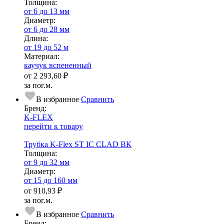
Тол­щи­на:
от 6 до 13 мм
Диаметр:
от 6 до 28 мм
Длина:
от 19 до 52 м
Ма­­те­­ри­­ал:
каучук вспененный
от
2 293,60 ₽
за пог.м.
В избранное
Сравнить
Бренд:
K-FLEX
перейти к товару
Трубка K-Flex ST IC CLAD ВК
Тол­щи­на:
от 9 до 32 мм
Диаметр:
от 15 до 160 мм
от
910,93 ₽
за пог.м.
В избранное
Сравнить
Бренд: