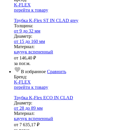
K-FLEX
перейти к товару
Трубка K-Flex ST IN CLAD grey
Тол­щи­на:
от 9 до 32 мм
Диаметр:
от 15 до 160 мм
Ма­­те­­ри­­ал:
каучук вспененный
от
146,40 ₽
за пог.м.
В избранное
Сравнить
Бренд:
K-FLEX
перейти к товару
Трубка K-Flex ECO IN CLAD
Диаметр:
от 28 до 89 мм
Ма­­те­­ри­­ал:
каучук вспененный
от
7 635,17 ₽