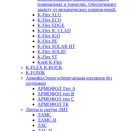
помещениях и тоннелях. Обеспечивает
защиту от механических повреждений.
K-Flex ALU
K-Flex ECO
K-Flex EDGE
K-Flex IC CLAD
K-Flex IGO
K-Flex PE
K-Flex SOLAR HT
K-Flex SOLID
K-Flex ST
Клей K-Flex
K-FLEX K-ROCK
K-FONIK
Армофол
Энергосберегающая изоляция без
подложки
АРМОФОЛ Тип А
АРМОФОЛ тип В
АРМОФОЛ тип C
АРМОФОЛ ТК
Ленты и скотчи ЛИТ
ЛАМС
ЛАМС-Н
ЛАС
ЛАС-П