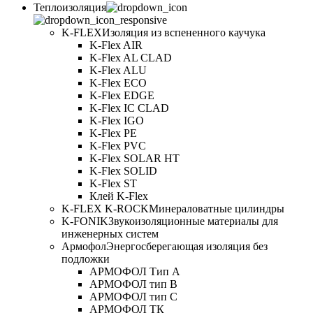
Теплоизоляция
K-FLEX
Изоляция из вспененного каучука
K-Flex AIR
K-Flex AL CLAD
K-Flex ALU
K-Flex ECO
K-Flex EDGE
K-Flex IC CLAD
K-Flex IGO
K-Flex PE
K-Flex PVC
K-Flex SOLAR HT
K-Flex SOLID
K-Flex ST
Клей K-Flex
K-FLEX K-ROCK
Минераловатные цилиндры
K-FONIK
Звукоизоляционные материалы для
инженерных систем
Армофол
Энергосберегающая изоляция без
подложки
АРМОФОЛ Тип А
АРМОФОЛ тип В
АРМОФОЛ тип C
АРМОФОЛ ТК