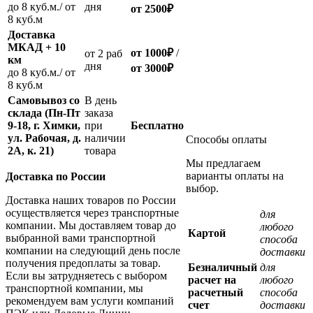
до 8 куб.м./ от
дня
от 2500
₽
8 куб.м
Доставка
МКАД + 10
от 1000
₽
/
oт 2 раб
км
дня
от
3000
₽
до 8 куб.м./ от
8 куб.м
Самовывоз со
В день
склада (Пн-Пт
заказа
9-18, г. Химки,
при
Бесплатно
ул. Рабочая, д.
наличии
Способы оплаты
2А, к. 21)
товара
Мы предлагаем
варианты оплаты на
Доставка по России
выбор.
Доставка наших товаров по России
осуществляется через транспортные
для
компании. Мы доставляем товар до
любого
Картой
выбранной вами транспортной
способа
компании на следующий день после
доставки
получения предоплаты за товар.
Безналичный
для
Если вы затрудняетесь с выбором
расчет на
любого
транспортной компании, мы
расчетный
способа
рекомендуем вам услуги компаний
счет
доставки