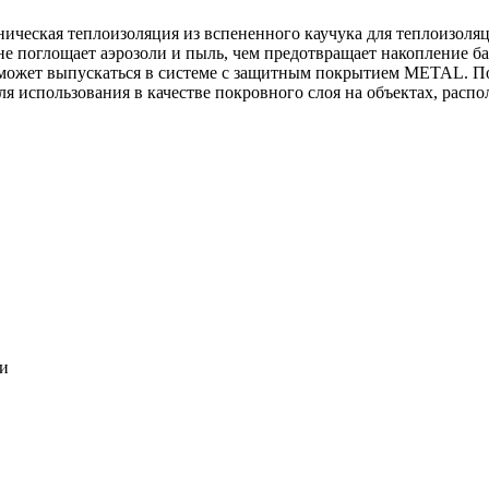
ническая теплоизоляция из вспененного каучука для теплоизоля
 не поглощает аэрозоли и пыль, чем предотвращает накопление ба
может выпускаться в системе c защитным покрытием METAL. По
ля использования в качестве покровного слоя на объектах, расп
ки