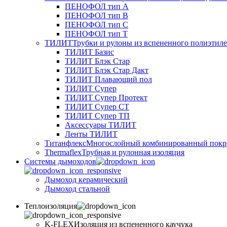
ПЕНОФОЛ тип А
ПЕНОФОЛ тип B
ПЕНОФОЛ тип C
ПЕНОФОЛ тип T
ТИЛИТ
Трубки и рулоны из вспененного полиэтил
ТИЛИТ Базис
ТИЛИТ Блэк Стар
ТИЛИТ Блэк Стар Дакт
ТИЛИТ Плавающий пол
ТИЛИТ Супер
ТИЛИТ Супер Протект
ТИЛИТ Супер СТ
ТИЛИТ Супер ТП
Аксессуары ТИЛИТ
Ленты ТИЛИТ
Титанфлекс
Многослойный комбинированный покр
Thermaflex
Трубная и рулонная изоляция
Cистемы дымоходов
Дымоход керамический
Дымоход стальной
Теплоизоляция
K-FLEX
Изоляция из вспененного каучука