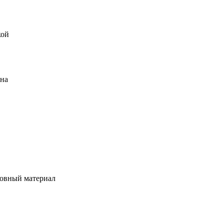
кой
ена
овный материал