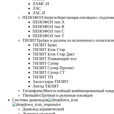
ЛАМС-Н
ЛАС
ЛАС-П
ПЕНОФОЛ
Энергосберегающая изоляция с подлож
ПЕНОФОЛ тип А
ПЕНОФОЛ тип B
ПЕНОФОЛ тип C
ПЕНОФОЛ тип T
ТИЛИТ
Трубки и рулоны из вспененного полиэтил
ТИЛИТ Базис
ТИЛИТ Блэк Стар
ТИЛИТ Блэк Стар Дакт
ТИЛИТ Плавающий пол
ТИЛИТ Супер
ТИЛИТ Супер Протект
ТИЛИТ Супер СТ
ТИЛИТ ТП
Аксессуары ТИЛИТ
Ленты ТИЛИТ
Титанфлекс
Многослойный комбинированный покр
Thermaflex
Трубная и рулонная изоляция
Cистемы дымоходов
Дымоход керамический
Дымоход стальной