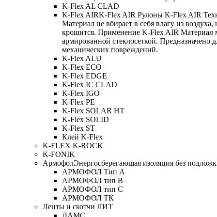
K-Flex AL CLAD
K-Flex AIR
K-Flex AIR Рулоны K-Flex AIR Тех
Материал не вбирает в себя влагу из воздуха,
крошится. Применение K-Flex AIR Материал 
армированной стеклосеткой. Предназначено д
механических повреждений.
K-Flex ALU
K-Flex ECO
K-Flex EDGE
K-Flex IC CLAD
K-Flex IGO
K-Flex PE
K-Flex SOLAR HT
K-Flex SOLID
K-Flex ST
Клей K-Flex
K-FLEX K-ROCK
K-FONIK
Армофол
Энергосберегающая изоляция без подлож
АРМОФОЛ Тип А
АРМОФОЛ тип В
АРМОФОЛ тип C
АРМОФОЛ ТК
Ленты и скотчи ЛИТ
ЛАМС