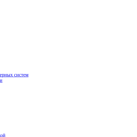
ерных систем
ки
кой