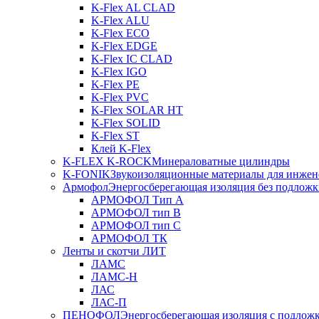
K-Flex AL CLAD
K-Flex ALU
K-Flex ECO
K-Flex EDGE
K-Flex IC CLAD
K-Flex IGO
K-Flex PE
K-Flex PVC
K-Flex SOLAR HT
K-Flex SOLID
K-Flex ST
Клей K-Flex
K-FLEX K-ROCK
Минераловатные цилиндры
K-FONIK
Звукоизоляционные материалы для инжен
Армофол
Энергосберегающая изоляция без подлож
АРМОФОЛ Тип А
АРМОФОЛ тип В
АРМОФОЛ тип C
АРМОФОЛ ТК
Ленты и скотчи ЛИТ
ЛАМС
ЛАМС-Н
ЛАС
ЛАС-П
ПЕНОФОЛ
Энергосберегающая изоляция с подлож