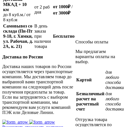
МКАД + 10
от 1000
₽
/
oт 2 раб
км
дня
от
3000
₽
до 8 куб.м./ от
8 куб.м
Самовывоз со
В день
склада (Пн-Пт
заказа
9-18, г. Химки,
при
Бесплатно
ул. Рабочая, д.
наличии
Способы оплаты
2А, к. 21)
товара
Мы предлагаем
варианты оплаты на
Доставка по России
выбор.
Доставка наших товаров по России
осуществляется через транспортные
для
компании. Мы доставляем товар до
любого
Картой
выбранной вами транспортной
способа
компании на следующий день после
доставки
получения предоплаты за товар.
Безналичный
для
Если вы затрудняетесь с выбором
расчет на
любого
транспортной компании, мы
расчетный
способа
рекомендуем вам услуги компаний
счет
доставки
ПЭК или Деловые Линии.
Отгрузка товара
осуществляется по