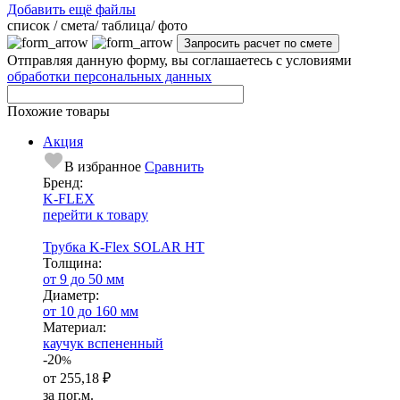
Добавить ещё файлы
cписок / смета/ таблица/ фото
Отправляя данную форму, вы соглашаетесь с условиями
обработки персональных данных
Похожие товары
Акция
В избранное
Сравнить
Бренд:
K-FLEX
перейти к товару
Трубка K-Flex SOLAR HT
Тол­щи­на:
от 9 до 50 мм
Диаметр:
от 10 до 160 мм
Ма­­те­­ри­­ал:
каучук вспененный
-20
%
от
255,18 ₽
за пог.м.