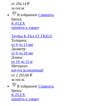
от
204,14 ₽
за пог.м.
В избранное
Сравнить
Бренд:
K-FLEX
перейти к товару
Трубка K-Flex ST FRIGO
Тол­щи­на:
от 6 до 13 мм
Диаметр:
от 6 до 28 мм
Длина:
от 19 до 52 м
Ма­­те­­ри­­ал:
каучук вспененный
от
2 293,60 ₽
за пог.м.
В избранное
Сравнить
Бренд:
K-FLEX
перейти к товару