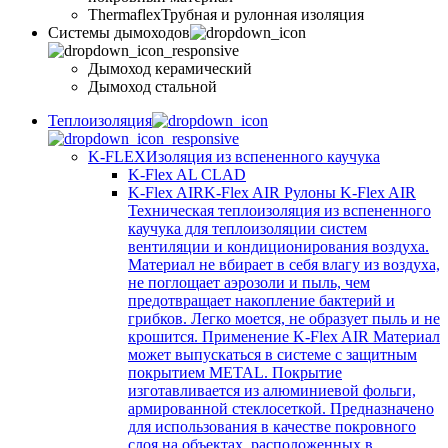
Thermaflex
Трубная и рулонная изоляция
Cистемы дымоходов
Дымоход керамический
Дымоход стальной
Теплоизоляция
K-FLEX
Изоляция из вспененного каучука
K-Flex AL CLAD
K-Flex AIR
K-Flex AIR Рулоны K-Flex AIR
Техническая теплоизоляция из вспененного
каучука для теплоизоляции систем
вентиляции и кондиционирования воздуха.
Материал не вбирает в себя влагу из воздуха,
не поглощает аэрозоли и пыль, чем
предотвращает накопление бактерий и
грибков. Легко моется, не образует пыль и не
крошится. Применение K-Flex AIR Материал
может выпускаться в системе c защитным
покрытием METAL. Покрытие
изготавливается из алюминиевой фольги,
армированной стеклосеткой. Предназначено
для использования в качестве покровного
слоя на объектах, расположенных в