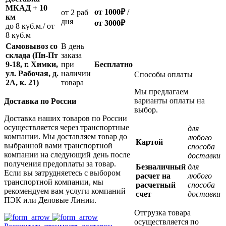
МКАД + 10
от 1000
₽
/
oт 2 раб
км
дня
от
3000
₽
до 8 куб.м./ от
8 куб.м
Самовывоз со
В день
склада (Пн-Пт
заказа
9-18, г. Химки,
при
Бесплатно
ул. Рабочая, д.
наличии
Способы оплаты
2А, к. 21)
товара
Мы предлагаем
варианты оплаты на
Доставка по России
выбор.
Доставка наших товаров по России
осуществляется через транспортные
для
компании. Мы доставляем товар до
любого
Картой
выбранной вами транспортной
способа
компании на следующий день после
доставки
получения предоплаты за товар.
Безналичный
для
Если вы затрудняетесь с выбором
расчет на
любого
транспортной компании, мы
расчетный
способа
рекомендуем вам услуги компаний
счет
доставки
ПЭК или Деловые Линии.
Отгрузка товара
осуществляется по