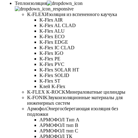
Теплоизоляция
K-FLEX
Изоляция из вспененного каучука
K-Flex AIR
K-Flex AL CLAD
K-Flex ALU
K-Flex ECO
K-Flex EDGE
K-Flex IC CLAD
K-Flex IGO
K-Flex PE
K-Flex PVC
K-Flex SOLAR HT
K-Flex SOLID
K-Flex ST
Клей K-Flex
K-FLEX K-ROCK
Минераловатные цилиндры
K-FONIK
Звукоизоляционные материалы для
инженерных систем
Армофол
Энергосберегающая изоляция без
подложки
АРМОФОЛ Тип А
АРМОФОЛ тип В
АРМОФОЛ тип C
АРМОФОЛ ТК