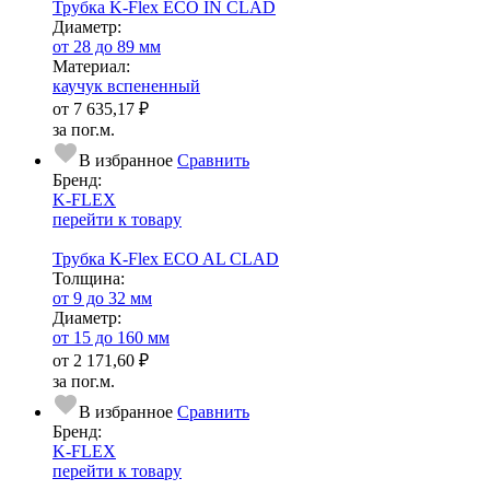
Трубка K-Flex ECO IN CLAD
Диаметр:
от 28 до 89 мм
Ма­­те­­ри­­ал:
каучук вспененный
от
7 635,17 ₽
за пог.м.
В избранное
Сравнить
Бренд:
K-FLEX
перейти к товару
Трубка K-Flex ECO AL CLAD
Тол­щи­на:
от 9 до 32 мм
Диаметр:
от 15 до 160 мм
от
2 171,60 ₽
за пог.м.
В избранное
Сравнить
Бренд:
K-FLEX
перейти к товару