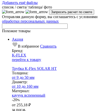
Добавить ещё файлы
cписок / смета/ таблица/ фото
Отправляя данную форму, вы соглашаетесь с условиями
обработки персональных данных
Похожие товары
Акция
В избранное
Сравнить
Бренд:
K-FLEX
перейти к товару
Трубка K-Flex SOLAR HT
Тол­щи­на:
от 9 до 50 мм
Диаметр:
от 10 до 160 мм
Ма­­те­­ри­­ал:
каучук вспененный
-20
%
от
255,18 ₽
за пог.м.