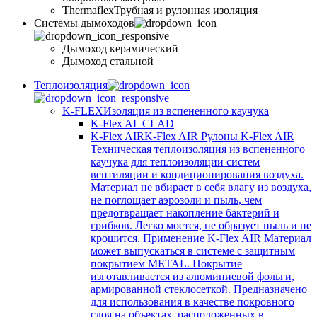
Thermaflex
Трубная и рулонная изоляция
Cистемы дымоходов
Дымоход керамический
Дымоход стальной
Теплоизоляция
K-FLEX
Изоляция из вспененного каучука
K-Flex AL CLAD
K-Flex AIR
K-Flex AIR Рулоны K-Flex AIR
Техническая теплоизоляция из вспененного
каучука для теплоизоляции систем
вентиляции и кондиционирования воздуха.
Материал не вбирает в себя влагу из воздуха,
не поглощает аэрозоли и пыль, чем
предотвращает накопление бактерий и
грибков. Легко моется, не образует пыль и не
крошится. Применение K-Flex AIR Материал
может выпускаться в системе c защитным
покрытием METAL. Покрытие
изготавливается из алюминиевой фольги,
армированной стеклосеткой. Предназначено
для использования в качестве покровного
слоя на объектах, расположенных в