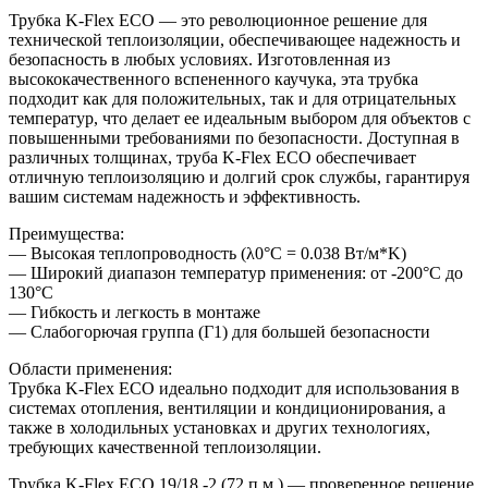
Трубка K-Flex ECO — это революционное решение для
технической теплоизоляции, обеспечивающее надежность и
безопасность в любых условиях. Изготовленная из
высококачественного вспененного каучука, эта трубка
подходит как для положительных, так и для отрицательных
температур, что делает ее идеальным выбором для объектов с
повышенными требованиями по безопасности. Доступная в
различных толщинах, труба K-Flex ECO обеспечивает
отличную теплоизоляцию и долгий срок службы, гарантируя
вашим системам надежность и эффективность.
Преимущества:
— Высокая теплопроводность (λ0°C = 0.038 Вт/м*K)
— Широкий диапазон температур применения: от -200°C до
130°C
— Гибкость и легкость в монтаже
— Слабогорючая группа (Г1) для большей безопасности
Области применения:
Трубка K-Flex ECO идеально подходит для использования в
системах отопления, вентиляции и кондиционирования, а
также в холодильных установках и других технологиях,
требующих качественной теплоизоляции.
Трубка K-Flex ECO 19/18 -2 (72 п.м.) — проверенное решение