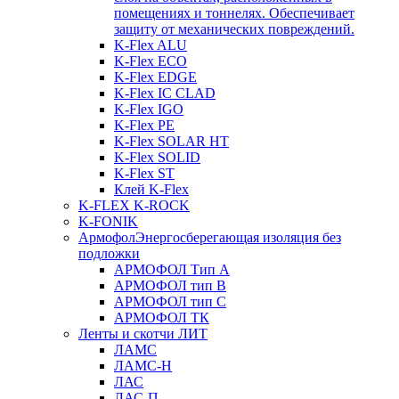
помещениях и тоннелях. Обеспечивает
защиту от механических повреждений.
K-Flex ALU
K-Flex ECO
K-Flex EDGE
K-Flex IC CLAD
K-Flex IGO
K-Flex PE
K-Flex SOLAR HT
K-Flex SOLID
K-Flex ST
Клей K-Flex
K-FLEX K-ROCK
K-FONIK
Армофол
Энергосберегающая изоляция без
подложки
АРМОФОЛ Тип А
АРМОФОЛ тип В
АРМОФОЛ тип C
АРМОФОЛ ТК
Ленты и скотчи ЛИТ
ЛАМС
ЛАМС-Н
ЛАС
ЛАС-П