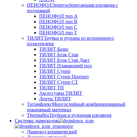
ПЕНОФОЛ
Энергосберегающая изоляция с
подложкой
ПЕНОФОЛ тип А
ПЕНОФОЛ тип B
ПЕНОФОЛ тип C
ПЕНОФОЛ тип T
ТИЛИТ
Трубки и рулоны из вспененного
полиэтилена
ТИЛИТ Базис
ТИЛИТ Блэк Стар
ТИЛИТ Блэк Стар Дакт
ТИЛИТ Плавающий пол
ТИЛИТ Супер
ТИЛИТ Супер Протект
ТИЛИТ Супер СТ
ТИЛИТ ТП
Аксессуары ТИЛИТ
Ленты ТИЛИТ
Титанфлекс
Многослойный комбинированный
покровный материал
Thermaflex
Трубная и рулонная изоляция
Cистемы дымоходов
Дымоход керамический