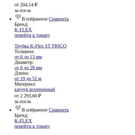
от
204,14 ₽
за пог.м.
В избранное
Сравнить
Бренд:
K-FLEX
перейти к товару
Трубка K-Flex ST FRIGO
Тол­щи­на:
от 6 до 13 мм
Диаметр:
от 6 до 28 мм
Длина:
от 19 до 52 м
Ма­­те­­ри­­ал:
каучук вспененный
от
2 293,60 ₽
за пог.м.
В избранное
Сравнить
Бренд:
K-FLEX
перейти к товару