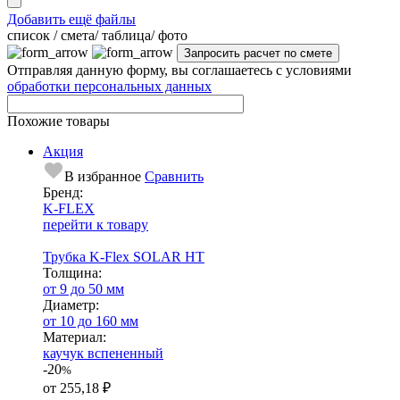
Добавить ещё файлы
cписок / смета/ таблица/ фото
Отправляя данную форму, вы соглашаетесь с условиями
обработки персональных данных
Похожие товары
Акция
В избранное
Сравнить
Бренд:
K-FLEX
перейти к товару
Трубка K-Flex SOLAR HT
Тол­щи­на:
от 9 до 50 мм
Диаметр:
от 10 до 160 мм
Ма­­те­­ри­­ал:
каучук вспененный
-20
%
от
255,18 ₽