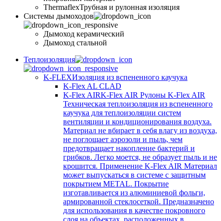
Thermaflex
Трубная и рулонная изоляция
Cистемы дымоходов
Дымоход керамический
Дымоход стальной
Теплоизоляция
K-FLEX
Изоляция из вспененного каучука
K-Flex AL CLAD
K-Flex AIR
K-Flex AIR Рулоны K-Flex AIR
Техническая теплоизоляция из вспененного
каучука для теплоизоляции систем
вентиляции и кондиционирования воздуха.
Материал не вбирает в себя влагу из воздуха,
не поглощает аэрозоли и пыль, чем
предотвращает накопление бактерий и
грибков. Легко моется, не образует пыль и не
крошится. Применение K-Flex AIR Материал
может выпускаться в системе c защитным
покрытием METAL. Покрытие
изготавливается из алюминиевой фольги,
армированной стеклосеткой. Предназначено
для использования в качестве покровного
слоя на объектах, расположенных в