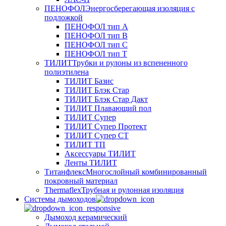
ПЕНОФОЛ
Энергосберегающая изоляция с
подложкой
ПЕНОФОЛ тип А
ПЕНОФОЛ тип B
ПЕНОФОЛ тип C
ПЕНОФОЛ тип T
ТИЛИТ
Трубки и рулоны из вспененного
полиэтилена
ТИЛИТ Базис
ТИЛИТ Блэк Стар
ТИЛИТ Блэк Стар Дакт
ТИЛИТ Плавающий пол
ТИЛИТ Супер
ТИЛИТ Супер Протект
ТИЛИТ Супер СТ
ТИЛИТ ТП
Аксессуары ТИЛИТ
Ленты ТИЛИТ
Титанфлекс
Многослойный комбинированный
покровный материал
Thermaflex
Трубная и рулонная изоляция
Cистемы дымоходов
Дымоход керамический