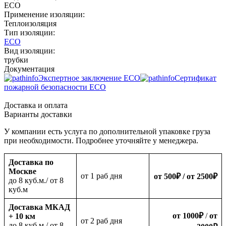
ECO
Применение изоляции:
Теплоизоляция
Тип изоляции:
ECO
Вид изоляции:
трубки
Документация
Экспертное заключение ECO
Сертификат
пожарной безопасности ECO
Доставка и оплата
Варианты доставки
У компании есть услуга по дополнительной упаковке груза
при необходимости. Подробнее уточняйте у менеджера.
Доставка по
Москве
oт 1 раб дня
от 500
₽
/ от 2500
₽
до 8 куб.м./ от 8
куб.м
Доставка МКАД
от 1000
₽
/
от
+ 10 км
oт 2 раб дня
до 8 куб.м./ от 8