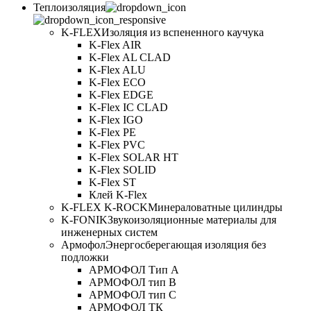
Теплоизоляция
K-FLEX
Изоляция из вспененного каучука
K-Flex AIR
K-Flex AL CLAD
K-Flex ALU
K-Flex ECO
K-Flex EDGE
K-Flex IC CLAD
K-Flex IGO
K-Flex PE
K-Flex PVC
K-Flex SOLAR HT
K-Flex SOLID
K-Flex ST
Клей K-Flex
K-FLEX K-ROCK
Минераловатные цилиндры
K-FONIK
Звукоизоляционные материалы для
инженерных систем
Армофол
Энергосберегающая изоляция без
подложки
АРМОФОЛ Тип А
АРМОФОЛ тип В
АРМОФОЛ тип C
АРМОФОЛ ТК