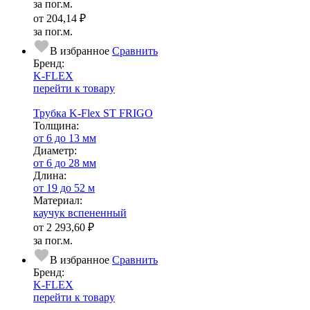
за пог.м.
от
204,14 ₽
за пог.м.
В избранное
Сравнить
Бренд:
K-FLEX
перейти к товару
Трубка K-Flex ST FRIGO
Тол­щи­на:
от 6 до 13 мм
Диаметр:
от 6 до 28 мм
Длина:
от 19 до 52 м
Ма­­те­­ри­­ал:
каучук вспененный
от
2 293,60 ₽
за пог.м.
В избранное
Сравнить
Бренд:
K-FLEX
перейти к товару