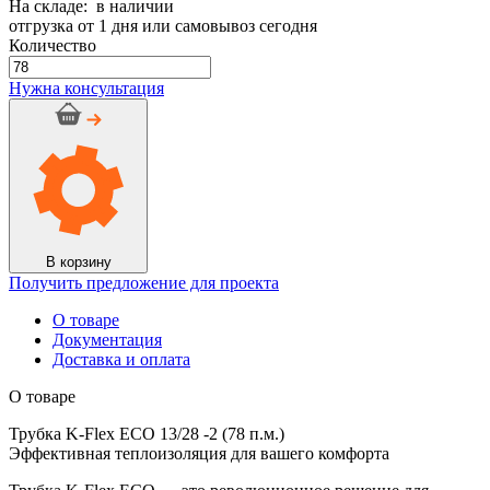
На складе: в наличии
отгрузка от 1 дня или самовывоз сегодня
Количество
Количество
товара
Нужна консультация
Трубка
K-
Flex
ECO
13/28
-2
(78
п.м.)
В корзину
Получить предложение для проекта
О товаре
Документация
Доставка и оплата
О товаре
Трубка K-Flex ECO 13/28 -2 (78 п.м.)
Эффективная теплоизоляция для вашего комфорта