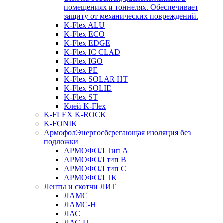
помещениях и тоннелях. Обеспечивает
защиту от механических повреждений.
K-Flex ALU
K-Flex ECO
K-Flex EDGE
K-Flex IC CLAD
K-Flex IGO
K-Flex PE
K-Flex SOLAR HT
K-Flex SOLID
K-Flex ST
Клей K-Flex
K-FLEX K-ROCK
K-FONIK
Армофол
Энергосберегающая изоляция без
подложки
АРМОФОЛ Тип А
АРМОФОЛ тип В
АРМОФОЛ тип C
АРМОФОЛ ТК
Ленты и скотчи ЛИТ
ЛАМС
ЛАМС-Н
ЛАС
ЛАС-П