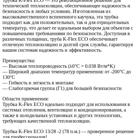
Трубка K-Flex ECO — это революционное решение для
технической теплоизоляции, обеспечивающее надежность и
безопасность в любых условиях. Изготовленная из
высококачественного вспененного каучука, эта трубка
подходит как для положительных, так и для отрицательных
температур, что делает ее идеальным выбором для объектов с
повышенными требованиями по безопасности. Доступная в
различных толщинах, труба K-Flex ECO обеспечивает
отличную теплоизоляцию и долгий срок службы, гарантируя
вашим системам надежность и эффективность.
Преимущества:
— Высокая теплопроводность (λ0°C = 0.038 Вт/м*K)
— Широкий диапазон температур применения: от -200°C до
130°C
— Гибкость и легкость в монтаже
— Слабогорючая группа (Г1) для большей безопасности
Области применения:
Трубка K-Flex ECO идеально подходит для использования в
системах отопления, вентиляции и кондиционирования, а
также в холодильных установках и других технологиях,
требующих качественной теплоизоляции.
Трубка K-Flex ECO 13/28 -2 (78 п.м.) — проверенное решение
для профессионалов!