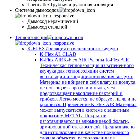
Thermaflex
Трубная и рулонная изоляция
Cистемы дымоходов
Дымоход керамический
Дымоход стальной
Теплоизоляция
K-FLEX
Изоляция из вспененного каучука
K-Flex AL CLAD
K-Flex AIR
K-Flex AIR Рулоны K-Flex AIR
Техническая теплоизоляция из вспененного
каучука для теплоизоляции систем
вентиляции и кондиционирования воздуха.
Материал не вбирает в себя влагу из воздуха,
не поглощает аэрозоли и пыль, чем
предотвращает накопление бактерий и
грибков. Легко моется, не образует пыль и не
крошится. Применение K-Flex AIR Материал
может выпускаться в системе c защитным
покрытием METAL. Покрытие
изготавливается из алюминиевой фольги,
армированной стеклосеткой. Предназначено
для использования в качестве покровного
слоя на объектах, расположенных в