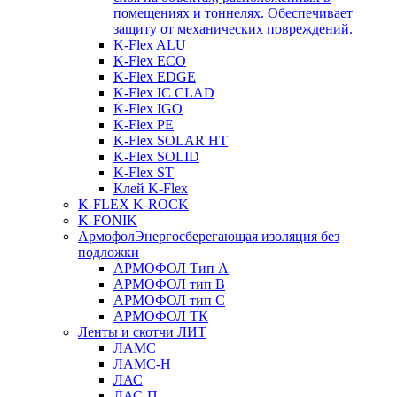
помещениях и тоннелях. Обеспечивает
защиту от механических повреждений.
K-Flex ALU
K-Flex ECO
K-Flex EDGE
K-Flex IC CLAD
K-Flex IGO
K-Flex PE
K-Flex SOLAR HT
K-Flex SOLID
K-Flex ST
Клей K-Flex
K-FLEX K-ROCK
K-FONIK
Армофол
Энергосберегающая изоляция без
подложки
АРМОФОЛ Тип А
АРМОФОЛ тип В
АРМОФОЛ тип C
АРМОФОЛ ТК
Ленты и скотчи ЛИТ
ЛАМС
ЛАМС-Н
ЛАС
ЛАС-П