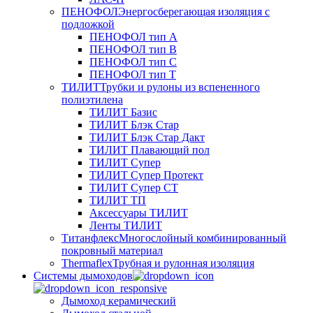
ПЕНОФОЛ
Энергосберегающая изоляция с
подложкой
ПЕНОФОЛ тип А
ПЕНОФОЛ тип B
ПЕНОФОЛ тип C
ПЕНОФОЛ тип T
ТИЛИТ
Трубки и рулоны из вспененного
полиэтилена
ТИЛИТ Базис
ТИЛИТ Блэк Стар
ТИЛИТ Блэк Стар Дакт
ТИЛИТ Плавающий пол
ТИЛИТ Супер
ТИЛИТ Супер Протект
ТИЛИТ Супер СТ
ТИЛИТ ТП
Аксессуары ТИЛИТ
Ленты ТИЛИТ
Титанфлекс
Многослойный комбинированный
покровный материал
Thermaflex
Трубная и рулонная изоляция
Cистемы дымоходов
Дымоход керамический