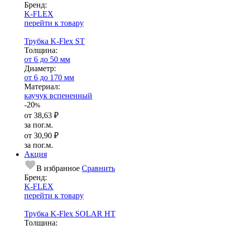
Бренд:
K-FLEX
перейти к товару
Трубка K-Flex ST
Тол­щи­на:
от 6 до 50 мм
Диаметр:
от 6 до 170 мм
Ма­­те­­ри­­ал:
каучук вспененный
-20
%
от
38,63 ₽
за пог.м.
от
30,90 ₽
за пог.м.
Акция
В избранное
Сравнить
Бренд:
K-FLEX
перейти к товару
Трубка K-Flex SOLAR HT
Тол­щи­на: