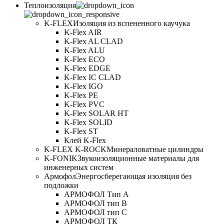
Теплоизоляция
K-FLEX
Изоляция из вспененного каучука
K-Flex AIR
K-Flex AL CLAD
K-Flex ALU
K-Flex ECO
K-Flex EDGE
K-Flex IC CLAD
K-Flex IGO
K-Flex PE
K-Flex PVC
K-Flex SOLAR HT
K-Flex SOLID
K-Flex ST
Клей K-Flex
K-FLEX K-ROCK
Минераловатные цилиндры
K-FONIK
Звукоизоляционные материалы для
инженерных систем
Армофол
Энергосберегающая изоляция без
подложки
АРМОФОЛ Тип А
АРМОФОЛ тип В
АРМОФОЛ тип C
АРМОФОЛ ТК