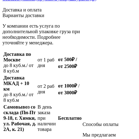
Доставка и оплата
Варианты доставки
У компании есть услуга по
дополнительной упаковке груза при
необходимости. Подробнее
уточняйте у менеджера.
Доставка по
от 500
₽
/
Москве
oт 1 раб
до 8 куб.м./ от
дня
от 2500
₽
8 куб.м
Доставка
МКАД + 10
от 1000
₽
/
oт 2 раб
км
дня
от
3000
₽
до 8 куб.м./ от
8 куб.м
Самовывоз со
В день
склада (Пн-Пт
заказа
9-18, г. Химки,
при
Бесплатно
ул. Рабочая, д.
наличии
Способы оплаты
2А, к. 21)
товара
Мы предлагаем