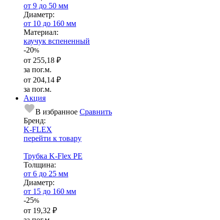
от 9 до 50 мм
Диаметр:
от 10 до 160 мм
Ма­­те­­ри­­ал:
каучук вспененный
-20
%
от
255,18 ₽
за пог.м.
от
204,14 ₽
за пог.м.
Акция
В избранное
Сравнить
Бренд:
K-FLEX
перейти к товару
Трубка K-Flex PE
Тол­щи­на:
от 6 до 25 мм
Диаметр:
от 15 до 160 мм
-25
%
от
19,32 ₽
за пог.м.