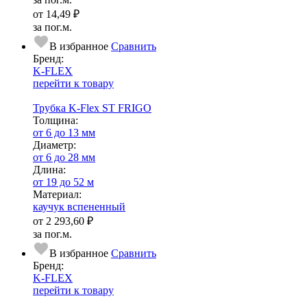
от
14,49 ₽
за пог.м.
В избранное
Сравнить
Бренд:
K-FLEX
перейти к товару
Трубка K-Flex ST FRIGO
Тол­щи­на:
от 6 до 13 мм
Диаметр:
от 6 до 28 мм
Длина:
от 19 до 52 м
Ма­­те­­ри­­ал:
каучук вспененный
от
2 293,60 ₽
за пог.м.
В избранное
Сравнить
Бренд:
K-FLEX
перейти к товару