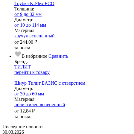
Трубка K-Flex ECO
Тол­щи­на:
от 9 до 32 мм
Диаметр:
от 10 до 114 мм
Ма­­те­­ри­­ал:
каучук вспененный
от
244,00 ₽
за пог.м.
В избранное
Сравнить
Бренд:
ТИЛИТ
перейти к товару
Шнур Тилит БАЗИС с отверстием
Диаметр:
от 30 до 60 мм
Ма­­те­­ри­­ал:
полиэтилен вспененный
от
12,84 ₽
за пог.м.
Последние новости
30.03.2026