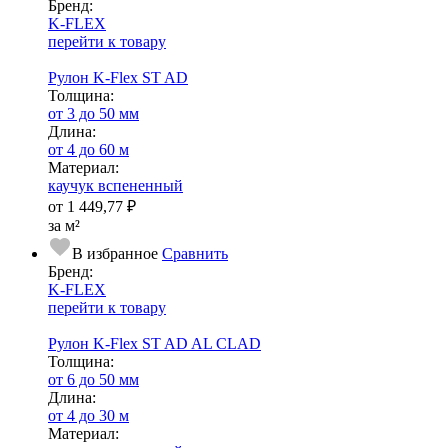
Бренд:
K-FLEX
перейти к товару
Рулон K-Flex ST AD
Тол­щи­на:
от 3 до 50 мм
Длина:
от 4 до 60 м
Ма­­те­­ри­­ал:
каучук вспененный
от
1 449,77 ₽
за м²
В избранное
Сравнить
Бренд:
K-FLEX
перейти к товару
Рулон K-Flex ST AD AL CLAD
Тол­щи­на:
от 6 до 50 мм
Длина:
от 4 до 30 м
Ма­­те­­ри­­ал: