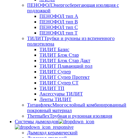
ПЕНОФОЛ
Энергосберегающая изоляция с
подложкой
ПЕНОФОЛ тип А
ПЕНОФОЛ тип B
ПЕНОФОЛ тип C
ПЕНОФОЛ тип T
ТИЛИТ
Трубки и рулоны из вспененного
полиэтилена
ТИЛИТ Базис
ТИЛИТ Блэк Стар
ТИЛИТ Блэк Стар Дакт
ТИЛИТ Плавающий пол
ТИЛИТ Супер
ТИЛИТ Супер Протект
ТИЛИТ Супер СТ
ТИЛИТ ТП
Аксессуары ТИЛИТ
Ленты ТИЛИТ
Титанфлекс
Многослойный комбинированный
покровный материал
Thermaflex
Трубная и рулонная изоляция
Cистемы дымоходов
Дымоход керамический