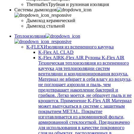
Thermaflex
Трубная и рулонная изоляция
Cистемы дымоходов
Дымоход керамический
Дымоход стальной
Теплоизоляция
K-FLEX
Изоляция из вспененного каучука
K-Flex AL CLAD
K-Flex AIR
K-Flex AIR Рулоны K-Flex AIR
Техническая теплоизоляция из вспененного
каучука для теплоизоляции систем
вентиляции и кондиционирования воздуха.
Материал не вбирает в себя влагу из воздуха,
не поглощает аэрозоли и пыль, чем
предотвращает накопление бактерий и
грибков. Легко моется, не образует пыль и не
крошится. Применение K-Flex AIR Материал
может выпускаться в системе c защитным
покрытием METAL. Покрытие
изготавливается из алюминиевой фольги,
армированной стеклосеткой. Предназначено
для использования в качестве покровного
слоя на объектах, расположенных в