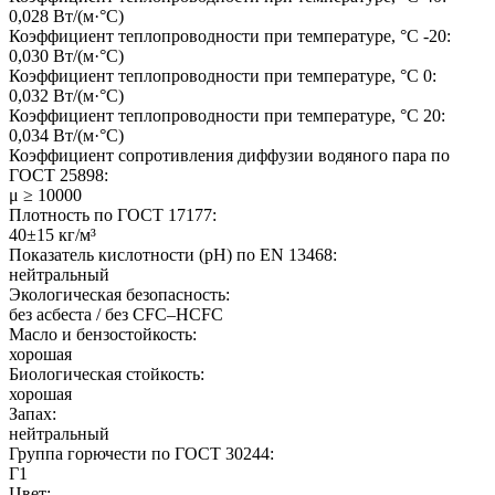
0,028 Вт/(м·°C)
Коэффициент теплопроводности при температуре, °C -20:
0,030 Вт/(м·°C)
Коэффициент теплопроводности при температуре, °C 0:
0,032 Вт/(м·°C)
Коэффициент теплопроводности при температуре, °C 20:
0,034 Вт/(м·°C)
Коэффициент сопротивления диффузии водяного пара по
ГОСТ 25898:
μ ≥ 10000
Плотность по ГОСТ 17177:
40±15 кг/м³
Показатель кислотности (pH) по EN 13468:
нейтральный
Экологическая безопасность:
без асбеста / без CFC–HCFC
Масло и бензостойкость:
хорошая
Биологическая стойкость:
хорошая
Запах:
нейтральный
Группа горючести по ГОСТ 30244:
Г1
Цвет: