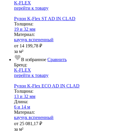
K-FLEX
перейти к товару
Рулон K-Flex ST AD IN CLAD
Тол­щи­на:
19 и 32 мм
Ма­­те­­ри­­ал:
каучук вспененный
от
14 199,78 ₽
за м²
В избранное
Сравнить
Бренд:
K-FLEX
перейти к товару
Рулон K-Flex ECO AD IN CLAD
Тол­щи­на:
13 и 32 мм
Длина:
6 и 14 м
Ма­­те­­ри­­ал:
каучук вспененный
от
25 081,17 ₽
за м²