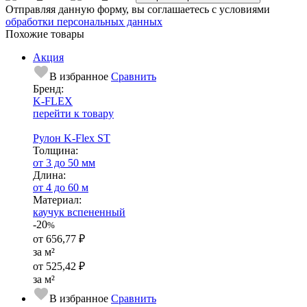
Отправляя данную форму, вы соглашаетесь с условиями
обработки персональных данных
Похожие товары
Акция
В избранное
Сравнить
Бренд:
K-FLEX
перейти к товару
Рулон K-Flex ST
Тол­щи­на:
от 3 до 50 мм
Длина:
от 4 до 60 м
Ма­­те­­ри­­ал:
каучук вспененный
-20
%
от
656,77 ₽
за м²
от
525,42 ₽
за м²
В избранное
Сравнить