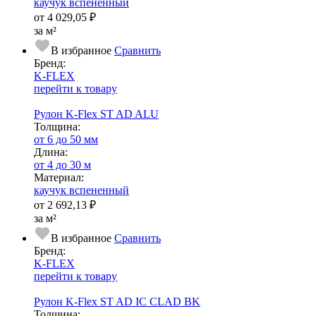
каучук вспененный
от
4 029,05 ₽
за м²
В избранное
Сравнить
Бренд:
K-FLEX
перейти к товару
Рулон K-Flex ST AD ALU
Тол­щи­на:
от 6 до 50 мм
Длина:
от 4 до 30 м
Ма­­те­­ри­­ал:
каучук вспененный
от
2 692,13 ₽
за м²
В избранное
Сравнить
Бренд:
K-FLEX
перейти к товару
Рулон K-Flex ST AD IC CLAD BK
Тол­щи­на: