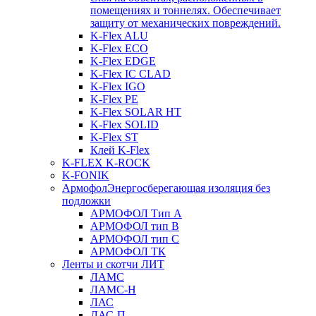
помещениях и тоннелях. Обеспечивает
защиту от механических повреждений.
K-Flex ALU
K-Flex ECO
K-Flex EDGE
K-Flex IC CLAD
K-Flex IGO
K-Flex PE
K-Flex SOLAR HT
K-Flex SOLID
K-Flex ST
Клей K-Flex
K-FLEX K-ROCK
K-FONIK
Армофол
Энергосберегающая изоляция без
подложки
АРМОФОЛ Тип А
АРМОФОЛ тип В
АРМОФОЛ тип C
АРМОФОЛ ТК
Ленты и скотчи ЛИТ
ЛАМС
ЛАМС-Н
ЛАС
ЛАС-П