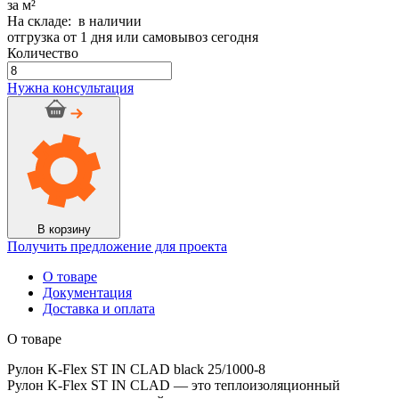
за м²
На складе: в наличии
отгрузка от 1 дня или самовывоз сегодня
Количество
Количество
товара
Нужна консультация
Рулон
K-
Flex
ST
IN
CLAD
black
25/1000-
8
В корзину
Получить предложение для проекта
О товаре
Документация
Доставка и оплата
О товаре
Рулон K-Flex ST IN CLAD black 25/1000-8
Рулон K-Flex ST IN CLAD — это теплоизоляционный