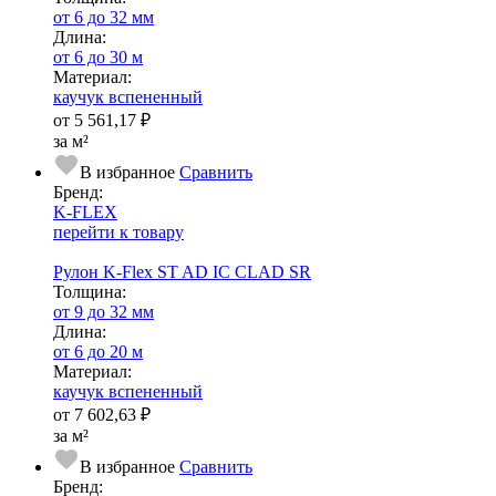
от 6 до 32 мм
Длина:
от 6 до 30 м
Ма­­те­­ри­­ал:
каучук вспененный
от
5 561,17 ₽
за м²
В избранное
Сравнить
Бренд:
K-FLEX
перейти к товару
Рулон K-Flex ST AD IC CLAD SR
Тол­щи­на:
от 9 до 32 мм
Длина:
от 6 до 20 м
Ма­­те­­ри­­ал:
каучук вспененный
от
7 602,63 ₽
за м²
В избранное
Сравнить
Бренд: