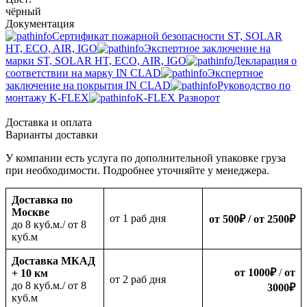
чёрный
Документация
Сертификат пожарной безопасности ST, SOLAR
HT, ECO, AIR, IGO
Экспертное заключение на
марки ST, SOLAR HT, ECO, AIR, IGO
Декларация о
соответствии на марку IN CLAD
Экспертное
заключение на покрытия IN CLAD
Руководство по
монтажу K-FLEX
K-FLEX Разворот
Доставка и оплата
Варианты доставки
У компании есть услуга по дополнительной упаковке груза
при необходимости. Подробнее уточняйте у менеджера.
Доставка по
Москве
oт 1 раб дня
от 500
₽
/ от 2500
₽
до 8 куб.м./ от 8
куб.м
Доставка МКАД
от 1000
₽
/
от
+ 10 км
oт 2 раб дня
до 8 куб.м./ от 8
3000
₽
куб.м