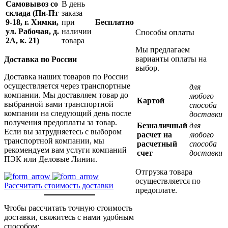
Самовывоз со
В день
склада (Пн-Пт
заказа
9-18, г. Химки,
при
Бесплатно
ул. Рабочая, д.
наличии
Способы оплаты
2А, к. 21)
товара
Мы предлагаем
варианты оплаты на
Доставка по России
выбор.
Доставка наших товаров по России
осуществляется через транспортные
для
компании. Мы доставляем товар до
любого
Картой
выбранной вами транспортной
способа
компании на следующий день после
доставки
получения предоплаты за товар.
Безналичный
для
Если вы затрудняетесь с выбором
расчет на
любого
транспортной компании, мы
расчетный
способа
рекомендуем вам услуги компаний
счет
доставки
ПЭК или Деловые Линии.
Отгрузка товара
осуществляется по
Рассчитать стоимость доставки
предоплате.
Чтобы рассчитать точную стоимость
доставки, свяжитесь с нами удобным
способом: