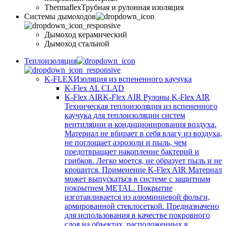
Thermaflex
Трубная и рулонная изоляция
Cистемы дымоходов
Дымоход керамический
Дымоход стальной
Теплоизоляция
K-FLEX
Изоляция из вспененного каучука
K-Flex AL CLAD
K-Flex AIR
K-Flex AIR Рулоны K-Flex AIR
Техническая теплоизоляция из вспененного
каучука для теплоизоляции систем
вентиляции и кондиционирования воздуха.
Материал не вбирает в себя влагу из воздуха,
не поглощает аэрозоли и пыль, чем
предотвращает накопление бактерий и
грибков. Легко моется, не образует пыль и не
крошится. Применение K-Flex AIR Материал
может выпускаться в системе c защитным
покрытием METAL. Покрытие
изготавливается из алюминиевой фольги,
армированной стеклосеткой. Предназначено
для использования в качестве покровного
слоя на объектах, расположенных в