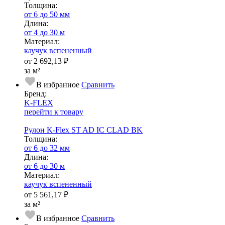
Тол­щи­на:
от 6 до 50 мм
Длина:
от 4 до 30 м
Ма­­те­­ри­­ал:
каучук вспененный
от
2 692,13 ₽
за м²
В избранное
Сравнить
Бренд:
K-FLEX
перейти к товару
Рулон K-Flex ST AD IC CLAD BK
Тол­щи­на:
от 6 до 32 мм
Длина:
от 6 до 30 м
Ма­­те­­ри­­ал:
каучук вспененный
от
5 561,17 ₽
за м²
В избранное
Сравнить