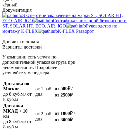
чёрный
Документация
Экспертное заключение на марки ST, SOLAR HT,
ECO, AIR, IGO
Сертификат пожарной безопасности
ST, SOLAR HT, ECO, AIR, IGO
Руководство по
монтажу K-FLEX
K-FLEX Разворот
Доставка и оплата
Варианты доставки
У компании есть услуга по
дополнительной упаковке груза при
необходимости. Подробнее
уточняйте у менеджера.
Доставка по
от 500
₽
/
Москве
oт 1 раб
до 8 куб.м./ от
дня
от 2500
₽
8 куб.м
Доставка
МКАД + 10
от 1000
₽
/
oт 2 раб
км
дня
от
3000
₽
до 8 куб.м./ от
8 куб.м