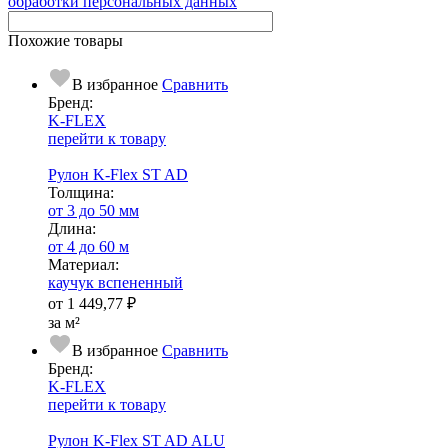
обработки персональных данных
Похожие товары
В избранное
Сравнить
Бренд:
K-FLEX
перейти к товару
Рулон K-Flex ST AD
Тол­щи­на:
от 3 до 50 мм
Длина:
от 4 до 60 м
Ма­­те­­ри­­ал:
каучук вспененный
от
1 449,77 ₽
за м²
В избранное
Сравнить
Бренд:
K-FLEX
перейти к товару
Рулон K-Flex ST AD ALU