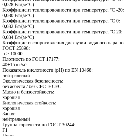
0,028 Вт/(м·°C)
Коэффициент теплопроводности при температуре, °C -20:
0,030 Вт/(м·°C)
Коэффициент теплопроводности при температуре, °C 0:
0,032 Вт/(м·°C)
Коэффициент теплопроводности при температуре, °C 20:
0,034 Вт/(м·°C)
Коэффициент сопротивления диффузии водяного пара по
ГОСТ 25898:
μ ≥ 10000
Плотность по ГОСТ 17177:
40±15 кг/м³
Показатель кислотности (pH) по EN 13468:
нейтральный
Экологическая безопасность:
без асбеста / без CFC–HCFC
Масло и бензостойкость:
хорошая
Биологическая стойкость:
хорошая
Запах:
нейтральный
Группа горючести по ГОСТ 30244:
Г1
Цвет: