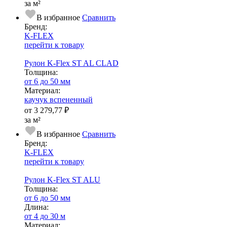
за м²
В избранное
Сравнить
Бренд:
K-FLEX
перейти к товару
Рулон K-Flex ST AL CLAD
Тол­щи­на:
от 6 до 50 мм
Ма­­те­­ри­­ал:
каучук вспененный
от
3 279,77 ₽
за м²
В избранное
Сравнить
Бренд:
K-FLEX
перейти к товару
Рулон K-Flex ST ALU
Тол­щи­на:
от 6 до 50 мм
Длина:
от 4 до 30 м
Ма­­те­­ри­­ал: