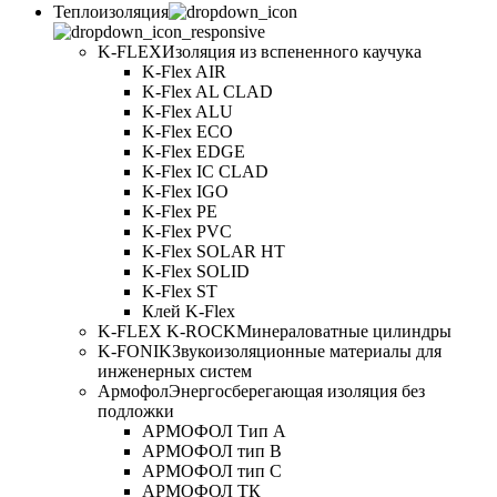
Теплоизоляция
K-FLEX
Изоляция из вспененного каучука
K-Flex AIR
K-Flex AL CLAD
K-Flex ALU
K-Flex ECO
K-Flex EDGE
K-Flex IC CLAD
K-Flex IGO
K-Flex PE
K-Flex PVC
K-Flex SOLAR HT
K-Flex SOLID
K-Flex ST
Клей K-Flex
K-FLEX K-ROCK
Минераловатные цилиндры
K-FONIK
Звукоизоляционные материалы для
инженерных систем
Армофол
Энергосберегающая изоляция без
подложки
АРМОФОЛ Тип А
АРМОФОЛ тип В
АРМОФОЛ тип C
АРМОФОЛ ТК