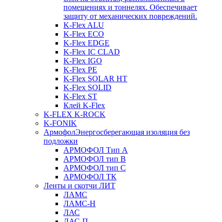
помещениях и тоннелях. Обеспечивает
защиту от механических повреждений.
K-Flex ALU
K-Flex ECO
K-Flex EDGE
K-Flex IC CLAD
K-Flex IGO
K-Flex PE
K-Flex SOLAR HT
K-Flex SOLID
K-Flex ST
Клей K-Flex
K-FLEX K-ROCK
K-FONIK
Армофол
Энергосберегающая изоляция без
подложки
АРМОФОЛ Тип А
АРМОФОЛ тип В
АРМОФОЛ тип C
АРМОФОЛ ТК
Ленты и скотчи ЛИТ
ЛАМС
ЛАМС-Н
ЛАС
ЛАС-П