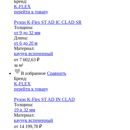
Бренд:
K-FLEX
перейти к товару
Рулон K-Flex ST AD IC CLAD SR
Тол­щи­на:
от 9 до 32 мм
Длина:
от 6 до 20 м
Ма­­те­­ри­­ал:
каучук вспененный
от
7 602,63 ₽
за м²
В избранное
Сравнить
Бренд:
K-FLEX
перейти к товару
Рулон K-Flex ST AD IN CLAD
Тол­щи­на:
19 и 32 мм
Ма­­те­­ри­­ал:
каучук вспененный
от
14 199,78 ₽