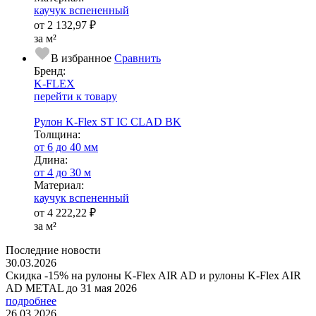
каучук вспененный
от
2 132,97 ₽
за м²
В избранное
Сравнить
Бренд:
K-FLEX
перейти к товару
Рулон K-Flex ST IC CLAD BK
Тол­щи­на:
от 6 до 40 мм
Длина:
от 4 до 30 м
Ма­­те­­ри­­ал:
каучук вспененный
от
4 222,22 ₽
за м²
Последние новости
30.03.2026
Скидка -15% на рулоны K-Flex AIR AD и рулоны K-Flex AIR
AD METAL до 31 мая 2026
подробнее
26.03.2026