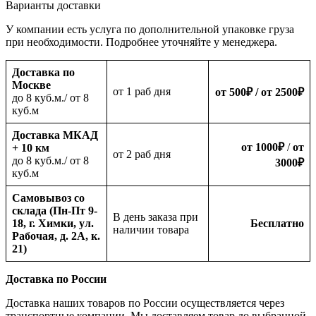
Варианты доставки
У компании есть услуга по дополнительной упаковке груза
при необходимости. Подробнее уточняйте у менеджера.
Доставка по
Москве
oт 1 раб дня
от 500
₽
/ от 2500
₽
до 8 куб.м./ от 8
куб.м
Доставка МКАД
от 1000
₽
/
от
+ 10 км
oт 2 раб дня
до 8 куб.м./ от 8
3000
₽
куб.м
Самовывоз со
склада (Пн-Пт 9-
В день заказа при
18, г. Химки, ул.
Бесплатно
наличии товара
Рабочая, д. 2А, к.
21)
Доставка по России
Доставка наших товаров по России осуществляется через
транспортные компании. Мы доставляем товар до выбранной