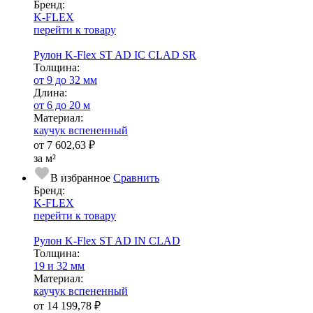
Бренд:
K-FLEX
перейти к товару
Рулон K-Flex ST AD IC CLAD SR
Тол­щи­на:
от 9 до 32 мм
Длина:
от 6 до 20 м
Ма­­те­­ри­­ал:
каучук вспененный
от
7 602,63 ₽
за м²
В избранное
Сравнить
Бренд:
K-FLEX
перейти к товару
Рулон K-Flex ST AD IN CLAD
Тол­щи­на:
19 и 32 мм
Ма­­те­­ри­­ал:
каучук вспененный
от
14 199,78 ₽