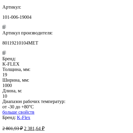
Артикул:
101-006-19004
Артикул производителя:
80119210104MET
Бренд:
K-FLEX
Толщина, мм:
19
Ширина, мм:
1000
Длина, м:
10
Диапазон рабочих температур:
от -30 до +80°C
больше свойств
Бренд:
K-Flex
Первоначальная
Текущая
2 801,93
₽
2 381,64
₽
цена
цена: