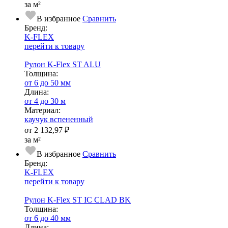
за м²
В избранное
Сравнить
Бренд:
K-FLEX
перейти к товару
Рулон K-Flex ST ALU
Тол­щи­на:
от 6 до 50 мм
Длина:
от 4 до 30 м
Ма­­те­­ри­­ал:
каучук вспененный
от
2 132,97 ₽
за м²
В избранное
Сравнить
Бренд:
K-FLEX
перейти к товару
Рулон K-Flex ST IC CLAD BK
Тол­щи­на:
от 6 до 40 мм
Длина: