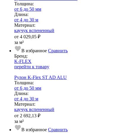
Тол­щи­на:
от 6 до 50 мм
Длина:
от 4 до 30 м
Ма­­те­­ри­­ал:
каучук вспененный
от
4 029,05 ₽
за м²
В избранное
Сравнить
Бренд:
K-FLEX
перейти к товару
Рулон K-Flex ST AD ALU
Тол­щи­на:
от 6 до 50 мм
Длина:
от 4 до 30 м
Ма­­те­­ри­­ал:
каучук вспененный
от
2 692,13 ₽
за м²
В избранное
Сравнить