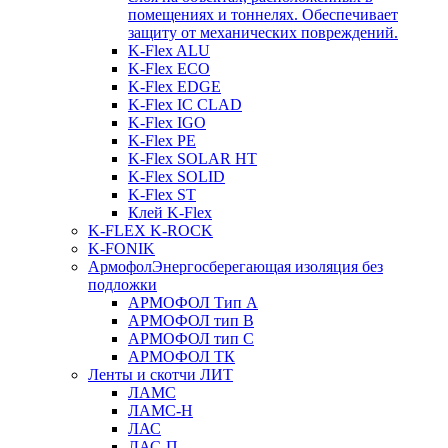
помещениях и тоннелях. Обеспечивает
защиту от механических повреждений.
K-Flex ALU
K-Flex ECO
K-Flex EDGE
K-Flex IC CLAD
K-Flex IGO
K-Flex PE
K-Flex SOLAR HT
K-Flex SOLID
K-Flex ST
Клей K-Flex
K-FLEX K-ROCK
K-FONIK
Армофол
Энергосберегающая изоляция без
подложки
АРМОФОЛ Тип А
АРМОФОЛ тип В
АРМОФОЛ тип C
АРМОФОЛ ТК
Ленты и скотчи ЛИТ
ЛАМС
ЛАМС-Н
ЛАС
ЛАС-П