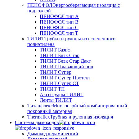
ПЕНОФОЛ
Энергосберегающая изоляция с
подложкой
ПЕНОФОЛ тип А
ПЕНОФОЛ тип B
ПЕНОФОЛ тип C
ПЕНОФОЛ тип T
ТИЛИТ
Трубки и рулоны из вспененного
полиэтилена
ТИЛИТ Базис
ТИЛИТ Блэк Стар
ТИЛИТ Блэк Стар Дакт
ТИЛИТ Плавающий пол
ТИЛИТ Супер
ТИЛИТ Супер Протект
ТИЛИТ Супер СТ
ТИЛИТ ТП
Аксессуары ТИЛИТ
Ленты ТИЛИТ
Титанфлекс
Многослойный комбинированный
покровный материал
Thermaflex
Трубная и рулонная изоляция
Cистемы дымоходов
Дымоход керамический