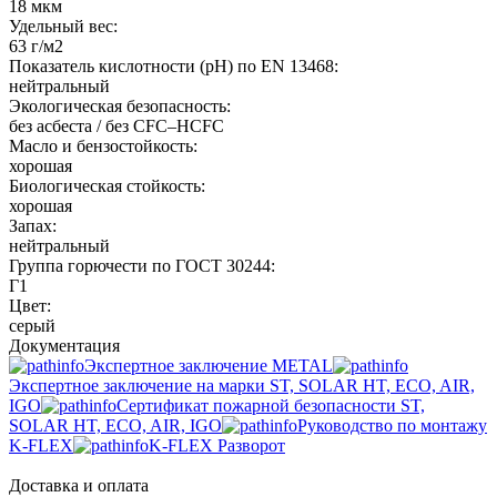
18 мкм
Удельный вес:
63 г/м2
Показатель кислотности (pH) по EN 13468:
нейтральный
Экологическая безопасность:
без асбеста / без CFC–HCFC
Масло и бензостойкость:
хорошая
Биологическая стойкость:
хорошая
Запах:
нейтральный
Группа горючести по ГОСТ 30244:
Г1
Цвет:
серый
Документация
Экспертное заключение METAL
Экспертное заключение на марки ST, SOLAR HT, ECO, AIR,
IGO
Сертификат пожарной безопасности ST,
SOLAR HT, ECO, AIR, IGO
Руководство по монтажу
K-FLEX
K-FLEX Разворот
Доставка и оплата