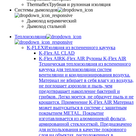
Thermaflex
Трубная и рулонная изоляция
Cистемы дымоходов
Дымоход керамический
Дымоход стальной
Теплоизоляция
K-FLEX
Изоляция из вспененного каучука
K-Flex AL CLAD
K-Flex AIR
K-Flex AIR Рулоны K-Flex AIR
Техническая теплоизоляция из вспененного
каучука для теплоизоляции систем
вентиляции и кондиционирования воздуха.
Материал не вбирает в себя влагу из воздуха,
не поглощает аэрозоли и пыль, чем
предотвращает накопление бактерий и
грибков. Легко моется, не образует пыль и не
крошится. Применение K-Flex AIR Материал
может выпускаться в системе c защитным
покрытием METAL. Покрытие
изготавливается из алюминиевой фольги,
армированной стеклосеткой. Предназначено
для использования в качестве покровного
слоя на объектах, расположенных в