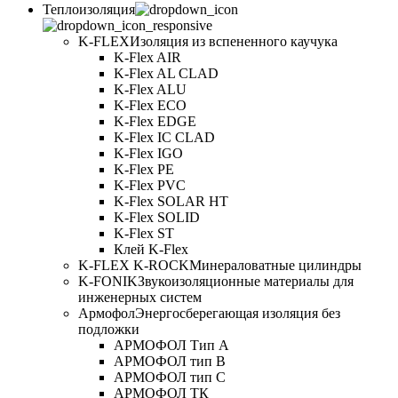
Теплоизоляция
K-FLEX
Изоляция из вспененного каучука
K-Flex AIR
K-Flex AL CLAD
K-Flex ALU
K-Flex ECO
K-Flex EDGE
K-Flex IC CLAD
K-Flex IGO
K-Flex PE
K-Flex PVC
K-Flex SOLAR HT
K-Flex SOLID
K-Flex ST
Клей K-Flex
K-FLEX K-ROCK
Минераловатные цилиндры
K-FONIK
Звукоизоляционные материалы для
инженерных систем
Армофол
Энергосберегающая изоляция без
подложки
АРМОФОЛ Тип А
АРМОФОЛ тип В
АРМОФОЛ тип C
АРМОФОЛ ТК