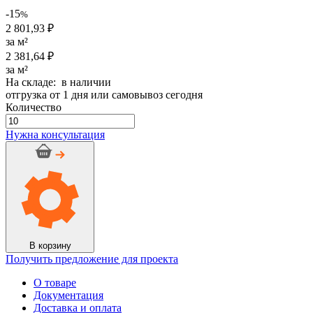
составляла
2
-15
%
2
381,64 ₽.
2 801,93 ₽
801,93 ₽.
за м²
2 381,64 ₽
за м²
На складе: в наличии
отгрузка от 1 дня или самовывоз сегодня
Количество
Количество
товара
Нужна консультация
Рулон
K-
Flex
AIR
AD
METAL
19/1000-
10
В корзину
Получить предложение для проекта
О товаре
Документация
Доставка и оплата