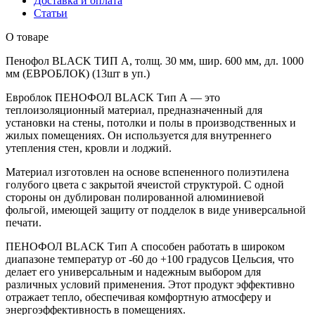
(ЕВРОБЛОК)
Доставка и оплата
(13шт
Статьи
в
О товаре
уп.)
Пенофол BLACK ТИП А, толщ. 30 мм, шир. 600 мм, дл. 1000
мм (ЕВРОБЛОК) (13шт в уп.)
Евроблок ПЕНОФОЛ BLACK Тип А — это
теплоизоляционный материал, предназначенный для
установки на стены, потолки и полы в производственных и
жилых помещениях. Он используется для внутреннего
утепления стен, кровли и лоджий.
Материал изготовлен на основе вспененного полиэтилена
голубого цвета с закрытой ячеистой структурой. С одной
стороны он дублирован полированной алюминиевой
фольгой, имеющей защиту от подделок в виде универсальной
печати.
ПЕНОФОЛ BLACK Тип А способен работать в широком
диапазоне температур от -60 до +100 градусов Цельсия, что
делает его универсальным и надежным выбором для
различных условий применения. Этот продукт эффективно
отражает тепло, обеспечивая комфортную атмосферу и
энергоэффективность в помещениях.