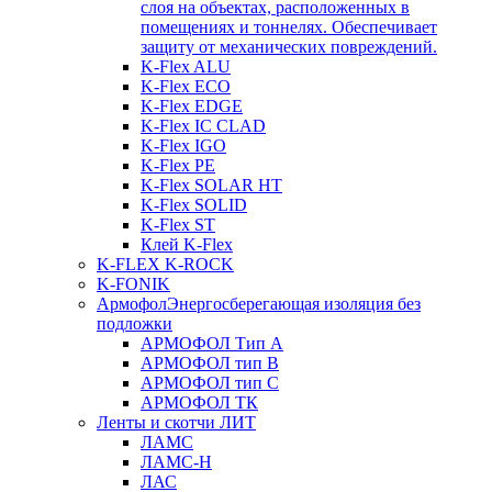
слоя на объектах, расположенных в
помещениях и тоннелях. Обеспечивает
защиту от механических повреждений.
K-Flex ALU
K-Flex ECO
K-Flex EDGE
K-Flex IC CLAD
K-Flex IGO
K-Flex PE
K-Flex SOLAR HT
K-Flex SOLID
K-Flex ST
Клей K-Flex
K-FLEX K-ROCK
K-FONIK
Армофол
Энергосберегающая изоляция без
подложки
АРМОФОЛ Тип А
АРМОФОЛ тип В
АРМОФОЛ тип C
АРМОФОЛ ТК
Ленты и скотчи ЛИТ
ЛАМС
ЛАМС-Н
ЛАС