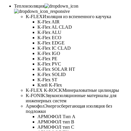
Теплоизоляция
K-FLEX
Изоляция из вспененного каучука
K-Flex AIR
K-Flex AL CLAD
K-Flex ALU
K-Flex ECO
K-Flex EDGE
K-Flex IC CLAD
K-Flex IGO
K-Flex PE
K-Flex PVC
K-Flex SOLAR HT
K-Flex SOLID
K-Flex ST
Клей K-Flex
K-FLEX K-ROCK
Минераловатные цилиндры
K-FONIK
Звукоизоляционные материалы для
инженерных систем
Армофол
Энергосберегающая изоляция без
подложки
АРМОФОЛ Тип А
АРМОФОЛ тип В
АРМОФОЛ тип C