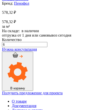
Бренд:
Пенофол
578,32
₽
578,32 ₽
за м²
На складе: в наличии
отгрузка от 1 дня или самовывоз сегодня
Количество
Количество
товара
Нужна консультация
Пенофол
BLACK
ТИП
А,
толщ.
30
мм,
шир.
600
В корзину
мм,
Получить предложение для проекта
дл.
1000
О товаре
мм
Документация