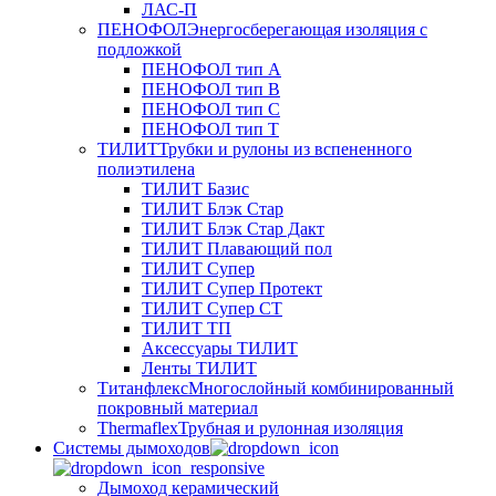
ЛАС-П
ПЕНОФОЛ
Энергосберегающая изоляция с
подложкой
ПЕНОФОЛ тип А
ПЕНОФОЛ тип B
ПЕНОФОЛ тип C
ПЕНОФОЛ тип T
ТИЛИТ
Трубки и рулоны из вспененного
полиэтилена
ТИЛИТ Базис
ТИЛИТ Блэк Стар
ТИЛИТ Блэк Стар Дакт
ТИЛИТ Плавающий пол
ТИЛИТ Супер
ТИЛИТ Супер Протект
ТИЛИТ Супер СТ
ТИЛИТ ТП
Аксессуары ТИЛИТ
Ленты ТИЛИТ
Титанфлекс
Многослойный комбинированный
покровный материал
Thermaflex
Трубная и рулонная изоляция
Cистемы дымоходов
Дымоход керамический