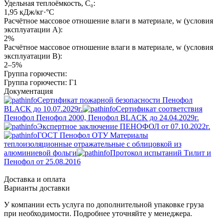
Удельная теплоёмкость, C₀:
1,95 кДж/кг·°C
Расчётное массовое отношение влаги в материале, w (условия
эксплуатации A):
2%
Расчётное массовое отношение влаги в материале, w (условия
эксплуатации B):
2–5%
Группа горючести:
Группа горючести: Г1
Документация
Сертификат пожарной безопасности Пенофол
BLACK до 10.07.2029г.
Сертификат соответствия
Пенофол Пенофол 2000, Пенофол BLACK до 24.04.2029г.
Экспертное заключение ПЕНОФОЛ от 07.10.2022г.
ГОСТ Пенофол ОТУ Материалы
теплоизоляционные отражательные с облицовкой из
алюминиевой фольги
Протокол испытаний Тилит и
Пенофол от 25.08.2016
Доставка и оплата
Варианты доставки
У компании есть услуга по дополнительной упаковке груза
при необходимости. Подробнее уточняйте у менеджера.