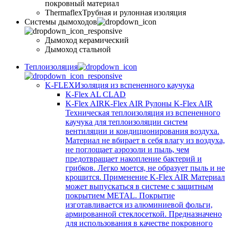
покровный материал
Thermaflex
Трубная и рулонная изоляция
Cистемы дымоходов
Дымоход керамический
Дымоход стальной
Теплоизоляция
K-FLEX
Изоляция из вспененного каучука
K-Flex AL CLAD
K-Flex AIR
K-Flex AIR Рулоны K-Flex AIR
Техническая теплоизоляция из вспененного
каучука для теплоизоляции систем
вентиляции и кондиционирования воздуха.
Материал не вбирает в себя влагу из воздуха,
не поглощает аэрозоли и пыль, чем
предотвращает накопление бактерий и
грибков. Легко моется, не образует пыль и не
крошится. Применение K-Flex AIR Материал
может выпускаться в системе c защитным
покрытием METAL. Покрытие
изготавливается из алюминиевой фольги,
армированной стеклосеткой. Предназначено
для использования в качестве покровного