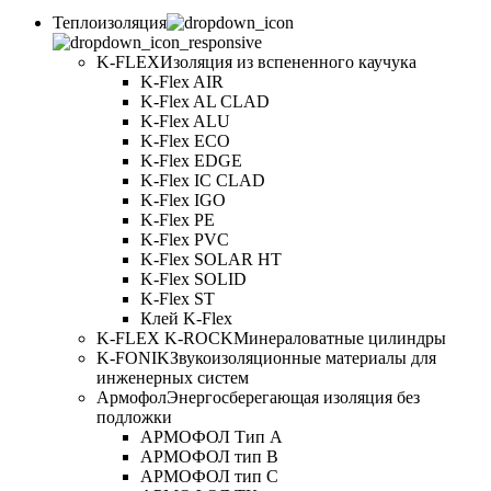
Теплоизоляция
K-FLEX
Изоляция из вспененного каучука
K-Flex AIR
K-Flex AL CLAD
K-Flex ALU
K-Flex ECO
K-Flex EDGE
K-Flex IC CLAD
K-Flex IGO
K-Flex PE
K-Flex PVC
K-Flex SOLAR HT
K-Flex SOLID
K-Flex ST
Клей K-Flex
K-FLEX K-ROCK
Минераловатные цилиндры
K-FONIK
Звукоизоляционные материалы для
инженерных систем
Армофол
Энергосберегающая изоляция без
подложки
АРМОФОЛ Тип А
АРМОФОЛ тип В
АРМОФОЛ тип C