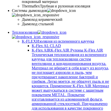
покровный материал
Thermaflex
Трубная и рулонная изоляция
Cистемы дымоходов
Дымоход керамический
Дымоход стальной
Теплоизоляция
K-FLEX
Изоляция из вспененного каучука
K-Flex AL CLAD
K-Flex AIR
K-Flex AIR Рулоны K-Flex AIR
Техническая теплоизоляция из вспененного
каучука для теплоизоляции систем
вентиляции и кондиционирования воздуха.
Материал не вбирает в себя влагу из воздуха,
не поглощает аэрозоли и пыль, чем
предотвращает накопление бактерий и
грибков. Легко моется, не образует пыль и не
крошится. Применение K-Flex AIR Материал
может выпускаться в системе c защитным
покрытием METAL. Покрытие
изготавливается из алюминиевой фольги,
армированной стеклосеткой. Предназначено
для использования в качестве покровного