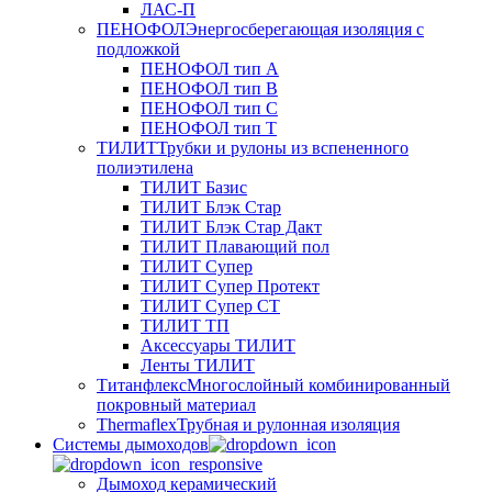
ЛАС-П
ПЕНОФОЛ
Энергосберегающая изоляция с
подложкой
ПЕНОФОЛ тип А
ПЕНОФОЛ тип B
ПЕНОФОЛ тип C
ПЕНОФОЛ тип T
ТИЛИТ
Трубки и рулоны из вспененного
полиэтилена
ТИЛИТ Базис
ТИЛИТ Блэк Стар
ТИЛИТ Блэк Стар Дакт
ТИЛИТ Плавающий пол
ТИЛИТ Супер
ТИЛИТ Супер Протект
ТИЛИТ Супер СТ
ТИЛИТ ТП
Аксессуары ТИЛИТ
Ленты ТИЛИТ
Титанфлекс
Многослойный комбинированный
покровный материал
Thermaflex
Трубная и рулонная изоляция
Cистемы дымоходов
Дымоход керамический