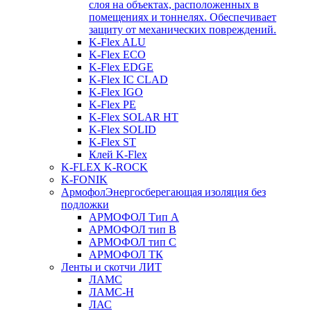
слоя на объектах, расположенных в
помещениях и тоннелях. Обеспечивает
защиту от механических повреждений.
K-Flex ALU
K-Flex ECO
K-Flex EDGE
K-Flex IC CLAD
K-Flex IGO
K-Flex PE
K-Flex SOLAR HT
K-Flex SOLID
K-Flex ST
Клей K-Flex
K-FLEX K-ROCK
K-FONIK
Армофол
Энергосберегающая изоляция без
подложки
АРМОФОЛ Тип А
АРМОФОЛ тип В
АРМОФОЛ тип C
АРМОФОЛ ТК
Ленты и скотчи ЛИТ
ЛАМС
ЛАМС-Н
ЛАС