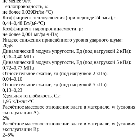
не менее 90%
Теплопроводность, λ:
не более 0,039Вт/(м·°C)
Коэффициент теплоусвоения (при периоде 24 часа), s:
0,44–0,48 Вт/(м²·°C)
Коэффициент паропроницаемости, μ:
не более 0,001 мг/(м·ч·Па)
Индекс снижения приведённого уровня ударного шума:
20дБ
Динамический модуль упругости, Eд (под нагрузкой 2 кПа):
0,26–0,40 МПа
Динамический модуль упругости, Eд (под нагрузкой 5 кПа):
0,72–0,77 МПа
Относительное сжатие, εд (под нагрузкой 2 кПа):
0,04–0,10
Относительное сжатие, εд (под нагрузкой 5 кПа):
0,13–0,23
Удельная теплоёмкость, C₀:
1,95 кДж/кг·°C
Расчётное массовое отношение влаги в материале, w (условия
эксплуатации A):
2%
Расчётное массовое отношение влаги в материале, w (условия
эксплуатации B):
2–5%