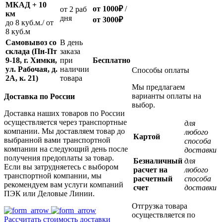
МКАД + 10
от 1000
₽
/
oт 2 раб
км
дня
от
3000
₽
до 8 куб.м./ от
8 куб.м
Самовывоз со
В день
склада (Пн-Пт
заказа
9-18, г. Химки,
при
Бесплатно
ул. Рабочая, д.
наличии
Способы оплаты
2А, к. 21)
товара
Мы предлагаем
варианты оплаты на
Доставка по России
выбор.
Доставка наших товаров по России
осуществляется через транспортные
для
компании. Мы доставляем товар до
любого
Картой
выбранной вами транспортной
способа
компании на следующий день после
доставки
получения предоплаты за товар.
Безналичный
для
Если вы затрудняетесь с выбором
расчет на
любого
транспортной компании, мы
расчетный
способа
рекомендуем вам услуги компаний
счет
доставки
ПЭК или Деловые Линии.
Отгрузка товара
осуществляется по
Рассчитать стоимость доставки