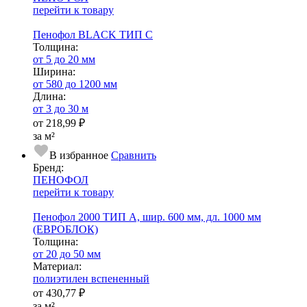
перейти к товару
Пенофол BLACK ТИП С
Тол­щи­на:
от 5 до 20 мм
Ширина:
от 580 до 1200 мм
Длина:
от 3 до 30 м
от
218,99 ₽
за м²
В избранное
Сравнить
Бренд:
ПЕНОФОЛ
перейти к товару
Пенофол 2000 ТИП A, шир. 600 мм, дл. 1000 мм
(ЕВРОБЛОК)
Тол­щи­на:
от 20 до 50 мм
Ма­­те­­ри­­ал:
полиэтилен вспененный
от
430,77 ₽
за м²