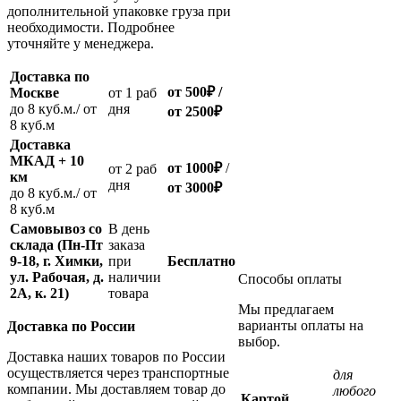
дополнительной упаковке груза при
необходимости. Подробнее
уточняйте у менеджера.
Доставка по
от 500
₽
/
Москве
oт 1 раб
до 8 куб.м./ от
дня
от 2500
₽
8 куб.м
Доставка
МКАД + 10
от 1000
₽
/
oт 2 раб
км
дня
от
3000
₽
до 8 куб.м./ от
8 куб.м
Самовывоз со
В день
склада (Пн-Пт
заказа
9-18, г. Химки,
при
Бесплатно
ул. Рабочая, д.
наличии
Способы оплаты
2А, к. 21)
товара
Мы предлагаем
варианты оплаты на
Доставка по России
выбор.
Доставка наших товаров по России
осуществляется через транспортные
для
компании. Мы доставляем товар до
любого
Картой