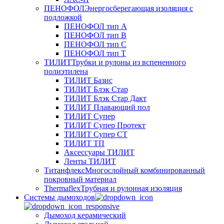
ПЕНОФОЛ
Энергосберегающая изоляция с
подложкой
ПЕНОФОЛ тип А
ПЕНОФОЛ тип B
ПЕНОФОЛ тип C
ПЕНОФОЛ тип T
ТИЛИТ
Трубки и рулоны из вспененного
полиэтилена
ТИЛИТ Базис
ТИЛИТ Блэк Стар
ТИЛИТ Блэк Стар Дакт
ТИЛИТ Плавающий пол
ТИЛИТ Супер
ТИЛИТ Супер Протект
ТИЛИТ Супер СТ
ТИЛИТ ТП
Аксессуары ТИЛИТ
Ленты ТИЛИТ
Титанфлекс
Многослойный комбинированный
покровный материал
Thermaflex
Трубная и рулонная изоляция
Cистемы дымоходов
Дымоход керамический