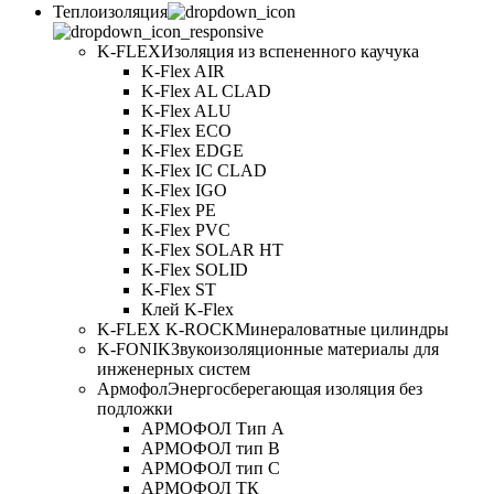
Теплоизоляция
K-FLEX
Изоляция из вспененного каучука
K-Flex AIR
K-Flex AL CLAD
K-Flex ALU
K-Flex ECO
K-Flex EDGE
K-Flex IC CLAD
K-Flex IGO
K-Flex PE
K-Flex PVC
K-Flex SOLAR HT
K-Flex SOLID
K-Flex ST
Клей K-Flex
K-FLEX K-ROCK
Минераловатные цилиндры
K-FONIK
Звукоизоляционные материалы для
инженерных систем
Армофол
Энергосберегающая изоляция без
подложки
АРМОФОЛ Тип А
АРМОФОЛ тип В
АРМОФОЛ тип C
АРМОФОЛ ТК