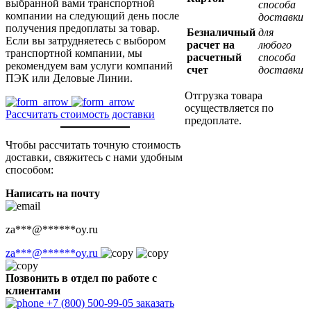
выбранной вами транспортной
способа
компании на следующий день после
доставки
получения предоплаты за товар.
Безналичный
для
Если вы затрудняетесь с выбором
расчет на
любого
транспортной компании, мы
расчетный
способа
рекомендуем вам услуги компаний
счет
доставки
ПЭК или Деловые Линии.
Отгрузка товара
осуществляется по
Рассчитать стоимость доставки
предоплате.
Чтобы рассчитать точную стоимость
доставки, свяжитесь с нами удобным
способом:
Написать на почту
za
***
@
******
oy.ru
za
***
@
******
oy.ru
Позвонить в отдел по работе с
клиентами
+7 (800) 500-99-05
заказать