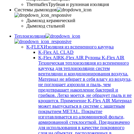
Thermaflex
Трубная и рулонная изоляция
Cистемы дымоходов
Дымоход керамический
Дымоход стальной
Теплоизоляция
K-FLEX
Изоляция из вспененного каучука
K-Flex AL CLAD
K-Flex AIR
K-Flex AIR Рулоны K-Flex AIR
Техническая теплоизоляция из вспененного
каучука для теплоизоляции систем
вентиляции и кондиционирования воздуха.
Материал не вбирает в себя влагу из воздуха,
не поглощает аэрозоли и пыль, чем
предотвращает накопление бактерий и
грибков. Легко моется, не образует пыль и не
крошится. Применение K-Flex AIR Материал
может выпускаться в системе c защитным
покрытием METAL. Покрытие
изготавливается из алюминиевой фольги,
армированной стеклосеткой. Предназначено
для использования в качестве покровного
слоя на объектах, расположенных в