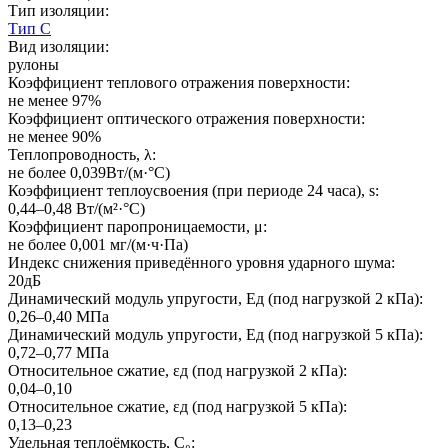
Тип изоляции:
Тип С
Вид изоляции:
рулоны
Коэффициент теплового отражения поверхности:
не менее 97%
Коэффициент оптического отражения поверхности:
не менее 90%
Теплопроводность, λ:
не более 0,039Вт/(м·°C)
Коэффициент теплоусвоения (при периоде 24 часа), s:
0,44–0,48 Вт/(м²·°C)
Коэффициент паропроницаемости, μ:
не более 0,001 мг/(м·ч·Па)
Индекс снижения приведённого уровня ударного шума:
20дБ
Динамический модуль упругости, Eд (под нагрузкой 2 кПа):
0,26–0,40 МПа
Динамический модуль упругости, Eд (под нагрузкой 5 кПа):
0,72–0,77 МПа
Относительное сжатие, εд (под нагрузкой 2 кПа):
0,04–0,10
Относительное сжатие, εд (под нагрузкой 5 кПа):
0,13–0,23
Удельная теплоёмкость, C₀: