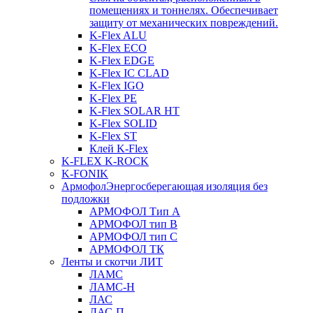
помещениях и тоннелях. Обеспечивает
защиту от механических повреждений.
K-Flex ALU
K-Flex ECO
K-Flex EDGE
K-Flex IC CLAD
K-Flex IGO
K-Flex PE
K-Flex SOLAR HT
K-Flex SOLID
K-Flex ST
Клей K-Flex
K-FLEX K-ROCK
K-FONIK
Армофол
Энергосберегающая изоляция без
подложки
АРМОФОЛ Тип А
АРМОФОЛ тип В
АРМОФОЛ тип C
АРМОФОЛ ТК
Ленты и скотчи ЛИТ
ЛАМС
ЛАМС-Н
ЛАС
ЛАС-П