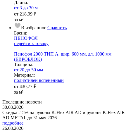
Длина:
от 3 до 30 м
от
218,99 ₽
за м²
В избранное
Сравнить
Бренд:
ПЕНОФОЛ
перейти к товару
Пенофол 2000 ТИП A, шир. 600 мм, дл. 1000 мм
(ЕВРОБЛОК)
Тол­щи­на:
от 20 до 50 мм
Ма­­те­­ри­­ал:
полиэтилен вспененный
от
430,77 ₽
за м²
Последние новости
30.03.2026
Скидка -15% на рулоны K-Flex AIR AD и рулоны K-Flex AIR
AD METAL до 31 мая 2026
подробнее
26.03.2026