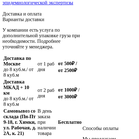
эпидемиологической экспертизы
Доставка и оплата
Варианты доставки
У компании есть услуга по
дополнительной упаковке груза при
необходимости. Подробнее
уточняйте у менеджера.
Доставка по
от 500
₽
/
Москве
oт 1 раб
до 8 куб.м./ от
дня
от 2500
₽
8 куб.м
Доставка
МКАД + 10
от 1000
₽
/
oт 2 раб
км
дня
от
3000
₽
до 8 куб.м./ от
8 куб.м
Самовывоз со
В день
склада (Пн-Пт
заказа
9-18, г. Химки,
при
Бесплатно
ул. Рабочая, д.
наличии
Способы оплаты
2А, к. 21)
товара
Мы предлагаем