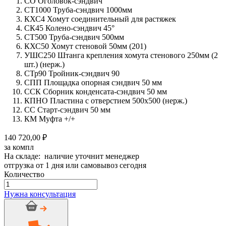
СО Оголовок-сэндвич
СТ1000 Труба-сэндвич 1000мм
КХС4 Хомут соединительный для растяжек
СК45 Колено-сэндвич 45°
СТ500 Труба-сэндвич 500мм
КХС50 Хомут стеновой 50мм (201)
УШС250 Штанга крепления хомута стенового 250мм (2
шт.) (нерж.)
СТр90 Тройник-сэндвич 90
СПП Площадка опорная сэндвич 50 мм
ССК Сборник конденсата-сэндвич 50 мм
КПНО Пластина с отверстием 500х500 (нерж.)
СС Старт-сэндвич 50 мм
КМ Муфта +/+
140 720,00 ₽
за компл
На складе: наличие уточнит менеджер
отгрузка от 1 дня или самовывоз сегодня
Количество
Количество
товара
Нужна консультация
Дымоход
стальной
CRAFT