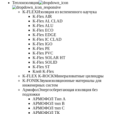
Теплоизоляция
K-FLEX
Изоляция из вспененного каучука
K-Flex AIR
K-Flex AL CLAD
K-Flex ALU
K-Flex ECO
K-Flex EDGE
K-Flex IC CLAD
K-Flex IGO
K-Flex PE
K-Flex PVC
K-Flex SOLAR HT
K-Flex SOLID
K-Flex ST
Клей K-Flex
K-FLEX K-ROCK
Минераловатные цилиндры
K-FONIK
Звукоизоляционные материалы для
инженерных систем
Армофол
Энергосберегающая изоляция без
подложки
АРМОФОЛ Тип А
АРМОФОЛ тип В
АРМОФОЛ тип C
АРМОФОЛ ТК