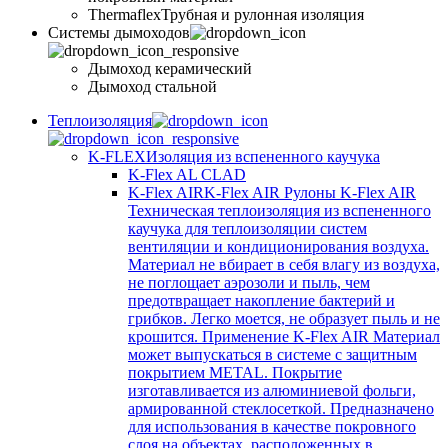
Thermaflex
Трубная и рулонная изоляция
Cистемы дымоходов
Дымоход керамический
Дымоход стальной
Теплоизоляция
K-FLEX
Изоляция из вспененного каучука
K-Flex AL CLAD
K-Flex AIR
K-Flex AIR Рулоны K-Flex AIR
Техническая теплоизоляция из вспененного
каучука для теплоизоляции систем
вентиляции и кондиционирования воздуха.
Материал не вбирает в себя влагу из воздуха,
не поглощает аэрозоли и пыль, чем
предотвращает накопление бактерий и
грибков. Легко моется, не образует пыль и не
крошится. Применение K-Flex AIR Материал
может выпускаться в системе c защитным
покрытием METAL. Покрытие
изготавливается из алюминиевой фольги,
армированной стеклосеткой. Предназначено
для использования в качестве покровного
слоя на объектах, расположенных в