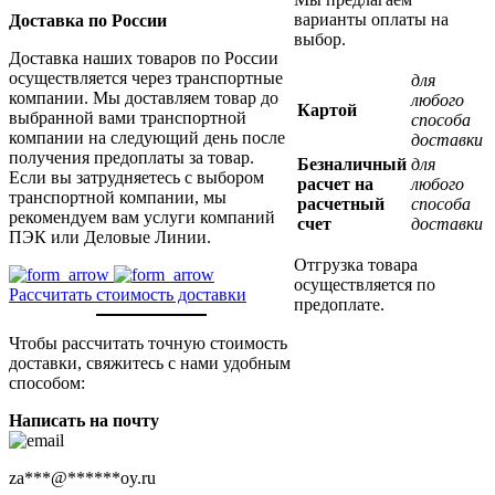
варианты оплаты на
Доставка по России
выбор.
Доставка наших товаров по России
осуществляется через транспортные
для
компании. Мы доставляем товар до
любого
Картой
выбранной вами транспортной
способа
компании на следующий день после
доставки
получения предоплаты за товар.
Безналичный
для
Если вы затрудняетесь с выбором
расчет на
любого
транспортной компании, мы
расчетный
способа
рекомендуем вам услуги компаний
счет
доставки
ПЭК или Деловые Линии.
Отгрузка товара
осуществляется по
Рассчитать стоимость доставки
предоплате.
Чтобы рассчитать точную стоимость
доставки, свяжитесь с нами удобным
способом:
Написать на почту
za
***
@
******
oy.ru