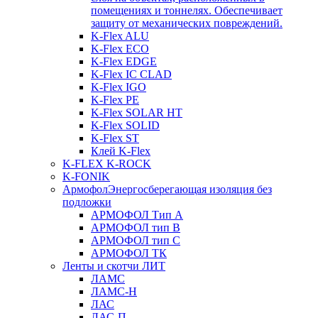
помещениях и тоннелях. Обеспечивает
защиту от механических повреждений.
K-Flex ALU
K-Flex ECO
K-Flex EDGE
K-Flex IC CLAD
K-Flex IGO
K-Flex PE
K-Flex SOLAR HT
K-Flex SOLID
K-Flex ST
Клей K-Flex
K-FLEX K-ROCK
K-FONIK
Армофол
Энергосберегающая изоляция без
подложки
АРМОФОЛ Тип А
АРМОФОЛ тип В
АРМОФОЛ тип C
АРМОФОЛ ТК
Ленты и скотчи ЛИТ
ЛАМС
ЛАМС-Н
ЛАС
ЛАС-П