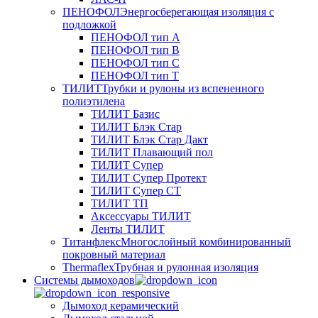
ПЕНОФОЛ
Энергосберегающая изоляция с
подложкой
ПЕНОФОЛ тип А
ПЕНОФОЛ тип B
ПЕНОФОЛ тип C
ПЕНОФОЛ тип T
ТИЛИТ
Трубки и рулоны из вспененного
полиэтилена
ТИЛИТ Базис
ТИЛИТ Блэк Стар
ТИЛИТ Блэк Стар Дакт
ТИЛИТ Плавающий пол
ТИЛИТ Супер
ТИЛИТ Супер Протект
ТИЛИТ Супер СТ
ТИЛИТ ТП
Аксессуары ТИЛИТ
Ленты ТИЛИТ
Титанфлекс
Многослойный комбинированный
покровный материал
Thermaflex
Трубная и рулонная изоляция
Cистемы дымоходов
Дымоход керамический