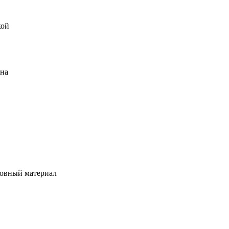
кой
ена
овный материал