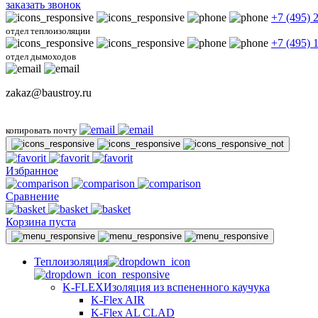
заказать звонок
+7 (495) 
отдел теплоизоляции
+7 (495) 
отдел дымоходов
zakaz@baustroy.ru
копировать почту
Избранное
Сравнение
Корзина пуста
Теплоизоляция
K-FLEX
Изоляция из вспененного каучука
K-Flex AIR
K-Flex AL CLAD