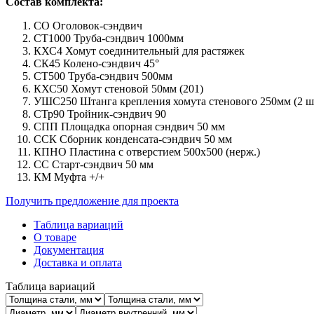
Состав комплекта:
СО Оголовок-сэндвич
СТ1000 Труба-сэндвич 1000мм
КХС4 Хомут соединительный для растяжек
СК45 Колено-сэндвич 45°
СТ500 Труба-сэндвич 500мм
КХС50 Хомут стеновой 50мм (201)
УШС250 Штанга крепления хомута стенового 250мм (2 шт
СТр90 Тройник-сэндвич 90
СПП Площадка опорная сэндвич 50 мм
ССК Сборник конденсата-сэндвич 50 мм
КПНО Пластина с отверстием 500х500 (нерж.)
СС Старт-сэндвич 50 мм
КМ Муфта +/+
Получить предложение для проекта
Таблица вариаций
О товаре
Документация
Доставка и оплата
Таблица вариаций