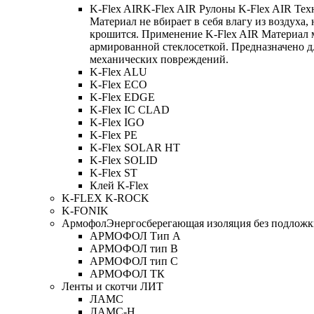
K-Flex AIR
K-Flex AIR Рулоны K-Flex AIR Тех
Материал не вбирает в себя влагу из воздуха,
крошится. Применение K-Flex AIR Материал 
армированной стеклосеткой. Предназначено д
механических повреждений.
K-Flex ALU
K-Flex ECO
K-Flex EDGE
K-Flex IC CLAD
K-Flex IGO
K-Flex PE
K-Flex SOLAR HT
K-Flex SOLID
K-Flex ST
Клей K-Flex
K-FLEX K-ROCK
K-FONIK
Армофол
Энергосберегающая изоляция без подлож
АРМОФОЛ Тип А
АРМОФОЛ тип В
АРМОФОЛ тип C
АРМОФОЛ ТК
Ленты и скотчи ЛИТ
ЛАМС
ЛАМС-Н