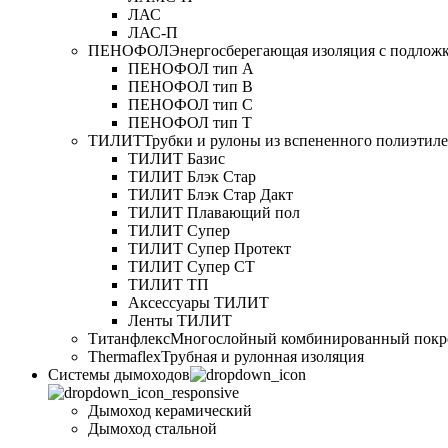
ЛАС
ЛАС-П
ПЕНОФОЛ
Энергосберегающая изоляция с подлож
ПЕНОФОЛ тип А
ПЕНОФОЛ тип B
ПЕНОФОЛ тип C
ПЕНОФОЛ тип T
ТИЛИТ
Трубки и рулоны из вспененного полиэтил
ТИЛИТ Базис
ТИЛИТ Блэк Стар
ТИЛИТ Блэк Стар Дакт
ТИЛИТ Плавающий пол
ТИЛИТ Супер
ТИЛИТ Супер Протект
ТИЛИТ Супер СТ
ТИЛИТ ТП
Аксессуары ТИЛИТ
Ленты ТИЛИТ
Титанфлекс
Многослойный комбинированный покр
Thermaflex
Трубная и рулонная изоляция
Cистемы дымоходов
Дымоход керамический
Дымоход стальной