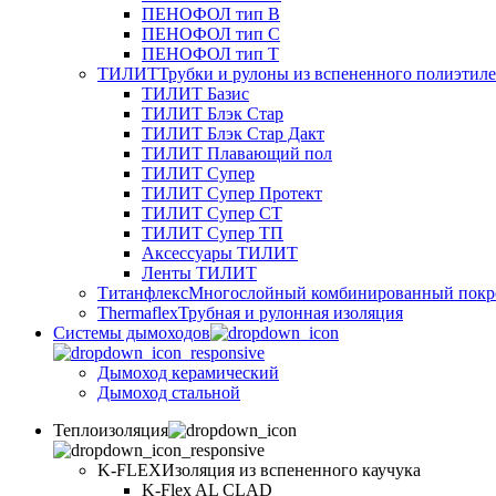
ПЕНОФОЛ тип B
ПЕНОФОЛ тип C
ПЕНОФОЛ тип T
ТИЛИТ
Трубки и рулоны из вспененного полиэтил
ТИЛИТ Базис
ТИЛИТ Блэк Стар
ТИЛИТ Блэк Стар Дакт
ТИЛИТ Плавающий пол
ТИЛИТ Супер
ТИЛИТ Супер Протект
ТИЛИТ Супер СТ
ТИЛИТ Супер ТП
Аксессуары ТИЛИТ
Ленты ТИЛИТ
Титанфлекс
Многослойный комбинированный покр
Thermaflex
Трубная и рулонная изоляция
Cистемы дымоходов
Дымоход керамический
Дымоход стальной
Теплоизоляция
K-FLEX
Изоляция из вспененного каучука
K-Flex AL CLAD