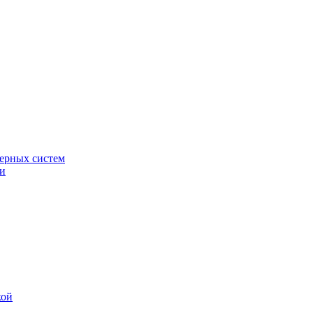
ерных систем
ки
кой