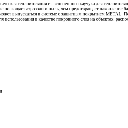
ническая теплоизоляция из вспененного каучука для теплоизоля
 не поглощает аэрозоли и пыль, чем предотвращает накопление ба
может выпускаться в системе c защитным покрытием METAL. По
ля использования в качестве покровного слоя на объектах, расп
ки