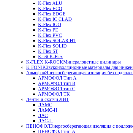
K-Flex ALU
K-Flex ECO
K-Flex EDGE
K-Flex IC CLAD
K-Flex IGO
K-Flex PE
K-Flex PVC
K-Flex SOLAR HT
K-Flex SOLID
K-Flex ST
Клей K-Flex
K-FLEX K-ROCK
Минераловатные цилиндры
K-FONIK
Звукоизоляционные материалы для инжен
Армофол
Энергосберегающая изоляция без подлож
АРМОФОЛ Тип А
АРМОФОЛ тип В
АРМОФОЛ тип C
АРМОФОЛ ТК
Ленты и скотчи ЛИТ
ЛАМС
ЛАМС-Н
ЛАС
ЛАС-П
ПЕНОФОЛ
Энергосберегающая изоляция с подлож
ПЕНОФОЛ тип А