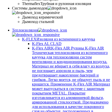
Thermaflex
Трубная и рулонная изоляция
Cистемы дымоходов
Дымоход керамический
Дымоход стальной
Теплоизоляция
K-FLEX
Изоляция из вспененного каучука
K-Flex AL CLAD
K-Flex AIR
K-Flex AIR Рулоны K-Flex AIR
Техническая теплоизоляция из вспененного
каучука для теплоизоляции систем
вентиляции и кондиционирования воздуха.
Материал не вбирает в себя влагу из воздуха,
не поглощает аэрозоли и пыль, чем
предотвращает накопление бактерий и
грибков. Легко моется, не образует пыль и не
крошится. Применение K-Flex AIR Материал
может выпускаться в системе c защитным
покрытием METAL. Покрытие
изготавливается из алюминиевой фольги,
армированной стеклосеткой. Предназначено
для использования в качестве покровного
слоя на объектах, расположенных в