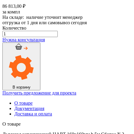
86 813,00 ₽
за компл
На складе: наличие уточнит менеджер
отгрузка от 1 дня или самовывоз сегодня
Количество
Количество
товара
Нужна консультация
Дымоход
керамический
HART
160х160мм
h
5м
Сборка
№2
В корзину
Получить предложение для проекта
О товаре
Документация
Доставка и оплата
О товаре