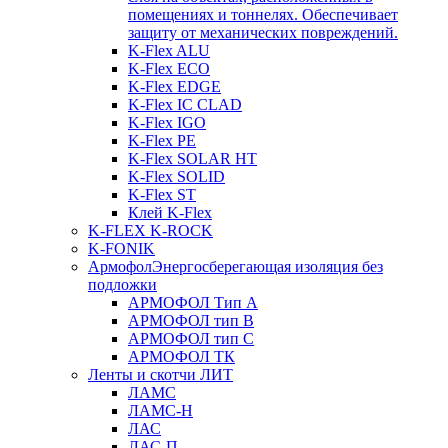
помещениях и тоннелях. Обеспечивает
защиту от механических повреждений.
K-Flex ALU
K-Flex ECO
K-Flex EDGE
K-Flex IC CLAD
K-Flex IGO
K-Flex PE
K-Flex SOLAR HT
K-Flex SOLID
K-Flex ST
Клей K-Flex
K-FLEX K-ROCK
K-FONIK
Армофол
Энергосберегающая изоляция без
подложки
АРМОФОЛ Тип А
АРМОФОЛ тип В
АРМОФОЛ тип C
АРМОФОЛ ТК
Ленты и скотчи ЛИТ
ЛАМС
ЛАМС-Н
ЛАС
ЛАС-П