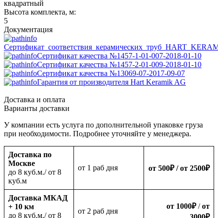
квадратный
Высота комплекта, м:
5
Документация
Сертификат_соответствия_керамических_труб_HART_KERA
Сертификат качества №1457-1-01-007-2018-01-10
Сертификат качества №1457-2-01-009-2018-01-10
Сертификат качества №13069-07-2017-09-07
Гарантия от производителя Hart Keramik AG
Доставка и оплата
Варианты доставки
У компании есть услуга по дополнительной упаковке груза
при необходимости. Подробнее уточняйте у менеджера.
Доставка по
Москве
oт 1 раб дня
от 500
₽
/ от 2500
₽
до 8 куб.м./ от 8
куб.м
Доставка МКАД
от 1000
₽
/
от
+ 10 км
oт 2 раб дня
до 8 куб.м./ от 8
3000
₽