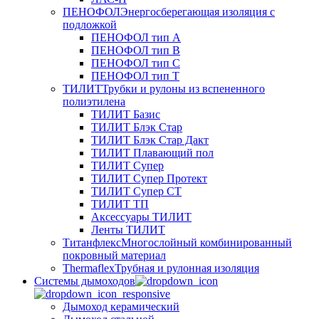
ПЕНОФОЛ
Энергосберегающая изоляция с
подложкой
ПЕНОФОЛ тип А
ПЕНОФОЛ тип B
ПЕНОФОЛ тип C
ПЕНОФОЛ тип T
ТИЛИТ
Трубки и рулоны из вспененного
полиэтилена
ТИЛИТ Базис
ТИЛИТ Блэк Стар
ТИЛИТ Блэк Стар Дакт
ТИЛИТ Плавающий пол
ТИЛИТ Супер
ТИЛИТ Супер Протект
ТИЛИТ Супер СТ
ТИЛИТ ТП
Аксессуары ТИЛИТ
Ленты ТИЛИТ
Титанфлекс
Многослойный комбинированный
покровный материал
Thermaflex
Трубная и рулонная изоляция
Cистемы дымоходов
Дымоход керамический