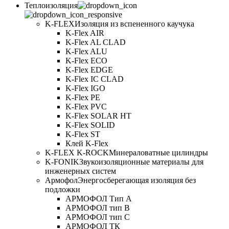
Теплоизоляция
K-FLEX
Изоляция из вспененного каучука
K-Flex AIR
K-Flex AL CLAD
K-Flex ALU
K-Flex ECO
K-Flex EDGE
K-Flex IC CLAD
K-Flex IGO
K-Flex PE
K-Flex PVC
K-Flex SOLAR HT
K-Flex SOLID
K-Flex ST
Клей K-Flex
K-FLEX K-ROCK
Минераловатные цилиндры
K-FONIK
Звукоизоляционные материалы для
инженерных систем
Армофол
Энергосберегающая изоляция без
подложки
АРМОФОЛ Тип А
АРМОФОЛ тип В
АРМОФОЛ тип C
АРМОФОЛ ТК