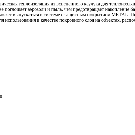
ническая теплоизоляция из вспененного каучука для теплоизоля
 не поглощает аэрозоли и пыль, чем предотвращает накопление ба
может выпускаться в системе c защитным покрытием METAL. По
ля использования в качестве покровного слоя на объектах, расп
ки