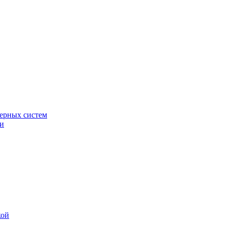
ерных систем
ки
кой