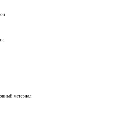
кой
ена
овный материал