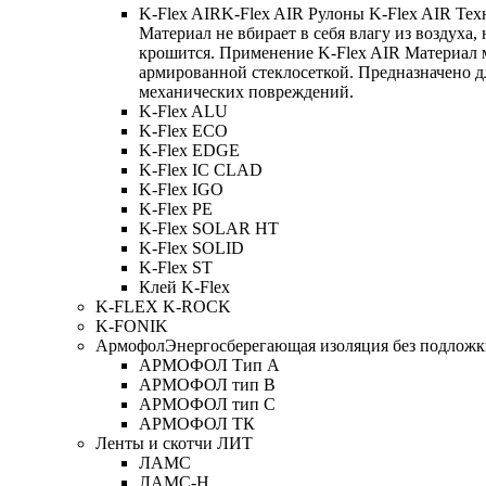
K-Flex AIR
K-Flex AIR Рулоны K-Flex AIR Тех
Материал не вбирает в себя влагу из воздуха,
крошится. Применение K-Flex AIR Материал 
армированной стеклосеткой. Предназначено д
механических повреждений.
K-Flex ALU
K-Flex ECO
K-Flex EDGE
K-Flex IC CLAD
K-Flex IGO
K-Flex PE
K-Flex SOLAR HT
K-Flex SOLID
K-Flex ST
Клей K-Flex
K-FLEX K-ROCK
K-FONIK
Армофол
Энергосберегающая изоляция без подлож
АРМОФОЛ Тип А
АРМОФОЛ тип В
АРМОФОЛ тип C
АРМОФОЛ ТК
Ленты и скотчи ЛИТ
ЛАМС
ЛАМС-Н