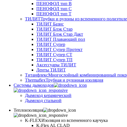
ПЕНОФОЛ тип B
ПЕНОФОЛ тип C
ПЕНОФОЛ тип T
ТИЛИТ
Трубки и рулоны из вспененного полиэтил
ТИЛИТ Базис
ТИЛИТ Блэк Стар
ТИЛИТ Блэк Стар Дакт
ТИЛИТ Плавающий пол
ТИЛИТ Супер
ТИЛИТ Супер Протект
ТИЛИТ Супер СТ
ТИЛИТ Супер ТП
Аксессуары ТИЛИТ
Ленты ТИЛИТ
Титанфлекс
Многослойный комбинированный покр
Thermaflex
Трубная и рулонная изоляция
Cистемы дымоходов
Дымоход керамический
Дымоход стальной
Теплоизоляция
K-FLEX
Изоляция из вспененного каучука
K-Flex AL CLAD