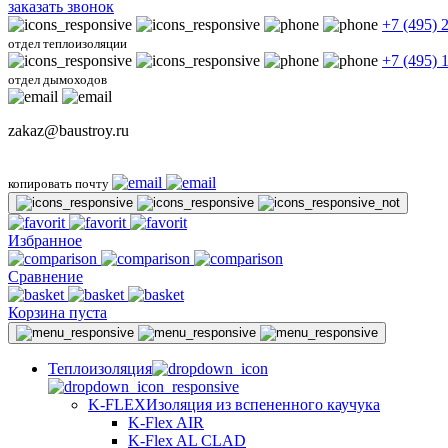
заказать звонок
+7 (495) 
отдел теплоизоляции
+7 (495) 
отдел дымоходов
zakaz@baustroy.ru
копировать почту
Избранное
Сравнение
Корзина пуста
Теплоизоляция
K-FLEX
Изоляция из вспененного каучука
K-Flex AIR
K-Flex AL CLAD