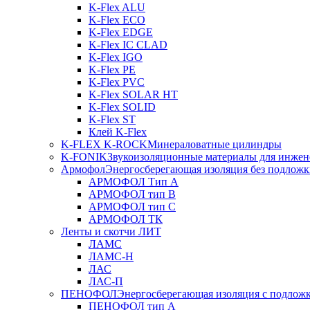
K-Flex ALU
K-Flex ECO
K-Flex EDGE
K-Flex IC CLAD
K-Flex IGO
K-Flex PE
K-Flex PVC
K-Flex SOLAR HT
K-Flex SOLID
K-Flex ST
Клей K-Flex
K-FLEX K-ROCK
Минераловатные цилиндры
K-FONIK
Звукоизоляционные материалы для инжен
Армофол
Энергосберегающая изоляция без подлож
АРМОФОЛ Тип А
АРМОФОЛ тип В
АРМОФОЛ тип C
АРМОФОЛ ТК
Ленты и скотчи ЛИТ
ЛАМС
ЛАМС-Н
ЛАС
ЛАС-П
ПЕНОФОЛ
Энергосберегающая изоляция с подлож
ПЕНОФОЛ тип А