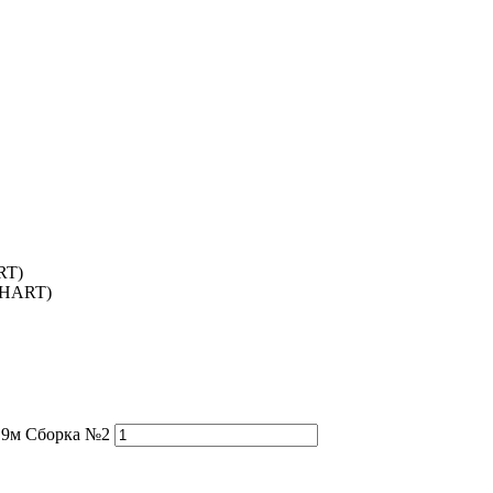
RT)
(HART)
 9м Сборка №2