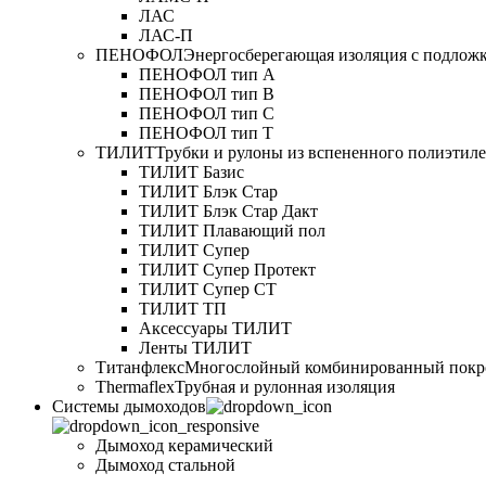
ЛАС
ЛАС-П
ПЕНОФОЛ
Энергосберегающая изоляция с подлож
ПЕНОФОЛ тип А
ПЕНОФОЛ тип B
ПЕНОФОЛ тип C
ПЕНОФОЛ тип T
ТИЛИТ
Трубки и рулоны из вспененного полиэтил
ТИЛИТ Базис
ТИЛИТ Блэк Стар
ТИЛИТ Блэк Стар Дакт
ТИЛИТ Плавающий пол
ТИЛИТ Супер
ТИЛИТ Супер Протект
ТИЛИТ Супер СТ
ТИЛИТ ТП
Аксессуары ТИЛИТ
Ленты ТИЛИТ
Титанфлекс
Многослойный комбинированный покр
Thermaflex
Трубная и рулонная изоляция
Cистемы дымоходов
Дымоход керамический
Дымоход стальной