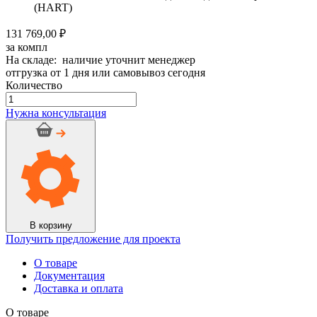
(HART)
131 769,00 ₽
за компл
На складе: наличие уточнит менеджер
отгрузка от 1 дня или самовывоз сегодня
Количество
Количество
товара
Нужна консультация
Дымоход
керамический
HART
140х140мм
h
14м
Сборка
№2
В корзину
Получить предложение для проекта
О товаре
Документация
Доставка и оплата
О товаре