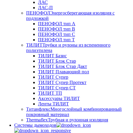
ЛАС
ЛАС-П
ПЕНОФОЛ
Энергосберегающая изоляция с
подложкой
ПЕНОФОЛ тип А
ПЕНОФОЛ тип B
ПЕНОФОЛ тип C
ПЕНОФОЛ тип T
ТИЛИТ
Трубки и рулоны из вспененного
полиэтилена
ТИЛИТ Базис
ТИЛИТ Блэк Стар
ТИЛИТ Блэк Стар Дакт
ТИЛИТ Плавающий пол
ТИЛИТ Супер
ТИЛИТ Супер Протект
ТИЛИТ Супер СТ
ТИЛИТ ТП
Аксессуары ТИЛИТ
Ленты ТИЛИТ
Титанфлекс
Многослойный комбинированный
покровный материал
Thermaflex
Трубная и рулонная изоляция
Cистемы дымоходов