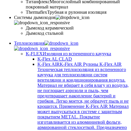
Титанфлекс
Многослойный комбинированный
покровный материал
Thermaflex
Трубная и рулонная изоляция
Cистемы дымоходов
Дымоход керамический
Дымоход стальной
Теплоизоляция
K-FLEX
Изоляция из вспененного каучука
K-Flex AL CLAD
K-Flex AIR
K-Flex AIR Рулоны K-Flex AIR
Техническая теплоизоляция из вспененного
каучука для теплоизоляции систем
вентиляции и кондиционирования воздуха.
Материал не вбирает в себя влагу из воздуха,
не поглощает аэрозоли и пыль, чем
предотвращает накопление бактерий и
грибков. Легко моется, не образует пыль и не
крошится. Применение K-Flex AIR Материал
может выпускаться в системе c защитным
покрытием METAL. Покрытие
изготавливается из алюминиевой фольги,
армированной стеклосеткой. Предназначено