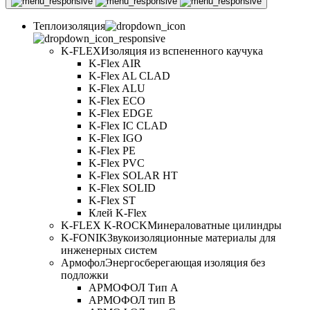
Теплоизоляция
K-FLEX
Изоляция из вспененного каучука
K-Flex AIR
K-Flex AL CLAD
K-Flex ALU
K-Flex ECO
K-Flex EDGE
K-Flex IC CLAD
K-Flex IGO
K-Flex PE
K-Flex PVC
K-Flex SOLAR HT
K-Flex SOLID
K-Flex ST
Клей K-Flex
K-FLEX K-ROCK
Минераловатные цилиндры
K-FONIK
Звукоизоляционные материалы для
инженерных систем
Армофол
Энергосберегающая изоляция без
подложки
АРМОФОЛ Тип А
АРМОФОЛ тип В