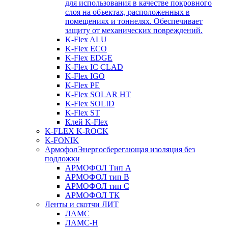
для использования в качестве покровного
слоя на объектах, расположенных в
помещениях и тоннелях. Обеспечивает
защиту от механических повреждений.
K-Flex ALU
K-Flex ECO
K-Flex EDGE
K-Flex IC CLAD
K-Flex IGO
K-Flex PE
K-Flex SOLAR HT
K-Flex SOLID
K-Flex ST
Клей K-Flex
K-FLEX K-ROCK
K-FONIK
Армофол
Энергосберегающая изоляция без
подложки
АРМОФОЛ Тип А
АРМОФОЛ тип В
АРМОФОЛ тип C
АРМОФОЛ ТК
Ленты и скотчи ЛИТ
ЛАМС
ЛАМС-Н