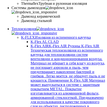
Thermaflex
Трубная и рулонная изоляция
Cистемы дымоходов
Дымоход керамический
Дымоход стальной
Теплоизоляция
K-FLEX
Изоляция из вспененного каучука
K-Flex AL CLAD
K-Flex AIR
K-Flex AIR Рулоны K-Flex AIR
Техническая теплоизоляция из вспененного
каучука для теплоизоляции систем
вентиляции и кондиционирования воздуха.
Материал не вбирает в себя влагу из воздуха,
не поглощает аэрозоли и пыль, чем
предотвращает накопление бактерий и
грибков. Легко моется, не образует пыль и не
крошится. Применение K-Flex AIR Материал
может выпускаться в системе c защитным
покрытием METAL. Покрытие
изготавливается из алюминиевой фольги,
армированной стеклосеткой. Предназначено
для использования в качестве покровного
слоя на объектах, расположенных в