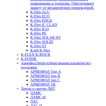
помещениях и тоннелях. Обеспечивает
защиту от механических повреждений.
K-Flex ALU
K-Flex ECO
K-Flex EDGE
K-Flex IC CLAD
K-Flex IGO
K-Flex PE
K-Flex SOLAR HT
K-Flex SOLID
K-Flex ST
Клей K-Flex
K-FLEX K-ROCK
K-FONIK
Армофол
Энергосберегающая изоляция без
подложки
АРМОФОЛ Тип А
АРМОФОЛ тип В
АРМОФОЛ тип C
АРМОФОЛ ТК
Ленты и скотчи ЛИТ
ЛАМС
ЛАМС-Н
ЛАС
ЛАС-П