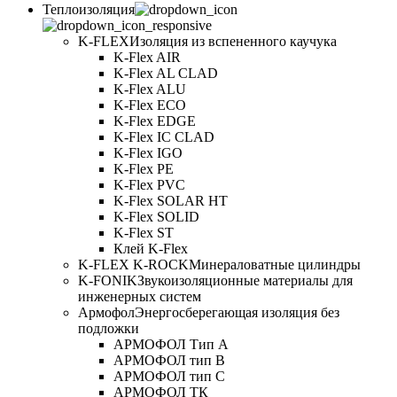
Теплоизоляция
K-FLEX
Изоляция из вспененного каучука
K-Flex AIR
K-Flex AL CLAD
K-Flex ALU
K-Flex ECO
K-Flex EDGE
K-Flex IC CLAD
K-Flex IGO
K-Flex PE
K-Flex PVC
K-Flex SOLAR HT
K-Flex SOLID
K-Flex ST
Клей K-Flex
K-FLEX K-ROCK
Минераловатные цилиндры
K-FONIK
Звукоизоляционные материалы для
инженерных систем
Армофол
Энергосберегающая изоляция без
подложки
АРМОФОЛ Тип А
АРМОФОЛ тип В
АРМОФОЛ тип C
АРМОФОЛ ТК