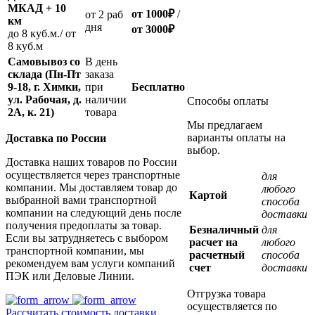
МКАД + 10
от 1000
₽
/
oт 2 раб
км
дня
от
3000
₽
до 8 куб.м./ от
8 куб.м
Самовывоз со
В день
склада (Пн-Пт
заказа
9-18, г. Химки,
при
Бесплатно
ул. Рабочая, д.
наличии
Способы оплаты
2А, к. 21)
товара
Мы предлагаем
варианты оплаты на
Доставка по России
выбор.
Доставка наших товаров по России
осуществляется через транспортные
для
компании. Мы доставляем товар до
любого
Картой
выбранной вами транспортной
способа
компании на следующий день после
доставки
получения предоплаты за товар.
Безналичный
для
Если вы затрудняетесь с выбором
расчет на
любого
транспортной компании, мы
расчетный
способа
рекомендуем вам услуги компаний
счет
доставки
ПЭК или Деловые Линии.
Отгрузка товара
осуществляется по
Рассчитать стоимость доставки