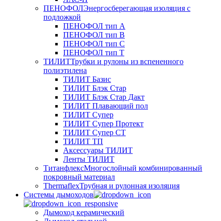
ПЕНОФОЛ
Энергосберегающая изоляция с
подложкой
ПЕНОФОЛ тип А
ПЕНОФОЛ тип B
ПЕНОФОЛ тип C
ПЕНОФОЛ тип T
ТИЛИТ
Трубки и рулоны из вспененного
полиэтилена
ТИЛИТ Базис
ТИЛИТ Блэк Стар
ТИЛИТ Блэк Стар Дакт
ТИЛИТ Плавающий пол
ТИЛИТ Супер
ТИЛИТ Супер Протект
ТИЛИТ Супер СТ
ТИЛИТ ТП
Аксессуары ТИЛИТ
Ленты ТИЛИТ
Титанфлекс
Многослойный комбинированный
покровный материал
Thermaflex
Трубная и рулонная изоляция
Cистемы дымоходов
Дымоход керамический