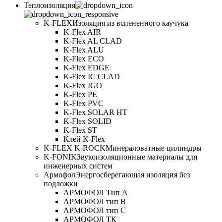
Теплоизоляция
K-FLEX
Изоляция из вспененного каучука
K-Flex AIR
K-Flex AL CLAD
K-Flex ALU
K-Flex ECO
K-Flex EDGE
K-Flex IC CLAD
K-Flex IGO
K-Flex PE
K-Flex PVC
K-Flex SOLAR HT
K-Flex SOLID
K-Flex ST
Клей K-Flex
K-FLEX K-ROCK
Минераловатные цилиндры
K-FONIK
Звукоизоляционные материалы для
инженерных систем
Армофол
Энергосберегающая изоляция без
подложки
АРМОФОЛ Тип А
АРМОФОЛ тип В
АРМОФОЛ тип C
АРМОФОЛ ТК