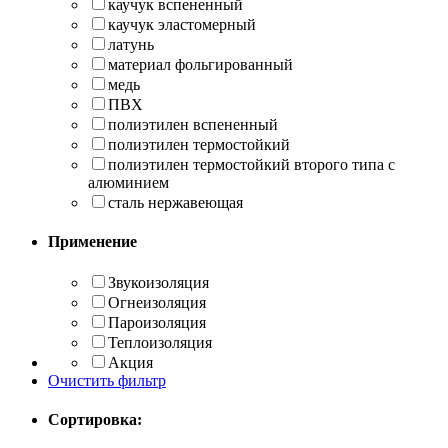
каучук вспененный
каучук эластомерный
латунь
материал фольгированный
медь
ПВХ
полиэтилен вспененный
полиэтилен термостойкий
полиэтилен термостойкий второго типа с
алюминием
сталь нержавеющая
Применение
Звукоизоляция
Огнеизоляция
Пароизоляция
Теплоизоляция
Акция
Очистить фильтр
Сортировка: