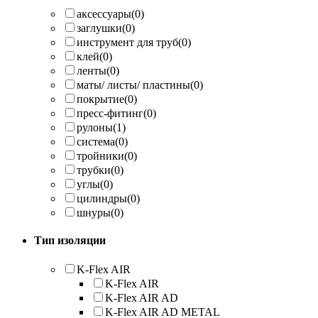
аксессуары
(0)
заглушки
(0)
инструмент для труб
(0)
клей
(0)
ленты
(0)
маты/ листы/ пластины
(0)
покрытие
(0)
пресс-фитинг
(0)
рулоны
(1)
система
(0)
тройники
(0)
трубки
(0)
углы
(0)
цилиндры
(0)
шнуры
(0)
Тип изоляции
K-Flex AIR
K-Flex AIR
K-Flex AIR AD
K-Flex AIR AD METAL