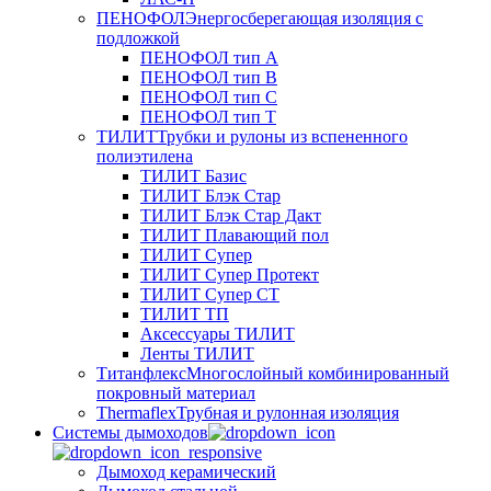
ПЕНОФОЛ
Энергосберегающая изоляция с
подложкой
ПЕНОФОЛ тип А
ПЕНОФОЛ тип B
ПЕНОФОЛ тип C
ПЕНОФОЛ тип T
ТИЛИТ
Трубки и рулоны из вспененного
полиэтилена
ТИЛИТ Базис
ТИЛИТ Блэк Стар
ТИЛИТ Блэк Стар Дакт
ТИЛИТ Плавающий пол
ТИЛИТ Супер
ТИЛИТ Супер Протект
ТИЛИТ Супер СТ
ТИЛИТ ТП
Аксессуары ТИЛИТ
Ленты ТИЛИТ
Титанфлекс
Многослойный комбинированный
покровный материал
Thermaflex
Трубная и рулонная изоляция
Cистемы дымоходов
Дымоход керамический