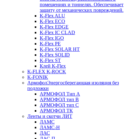
помещениях и тоннелях. Обеспечивает
защиту от механических повреждений.
K-Flex ALU
K-Flex ECO
K-Flex EDGE
K-Flex IC CLAD
K-Flex IGO
K-Flex PE
K-Flex SOLAR HT
K-Flex SOLID
K-Flex ST
Клей K-Flex
K-FLEX K-ROCK
K-FONIK
Армофол
Энергосберегающая изоляция без
подложки
АРМОФОЛ Тип А
АРМОФОЛ тип В
АРМОФОЛ тип C
АРМОФОЛ ТК
Ленты и скотчи ЛИТ
ЛАМС
ЛАМС-Н
ЛАС
ЛАС-П