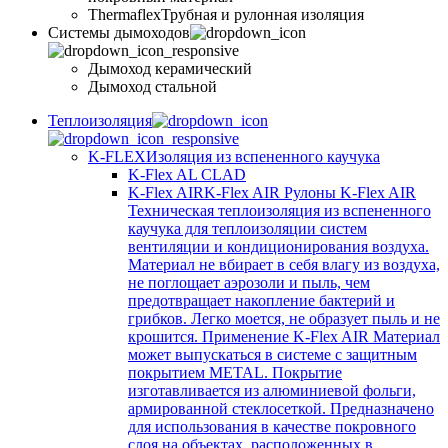
Thermaflex
Трубная и рулонная изоляция
Cистемы дымоходов
Дымоход керамический
Дымоход стальной
Теплоизоляция
K-FLEX
Изоляция из вспененного каучука
K-Flex AL CLAD
K-Flex AIR
K-Flex AIR Рулоны K-Flex AIR
Техническая теплоизоляция из вспененного
каучука для теплоизоляции систем
вентиляции и кондиционирования воздуха.
Материал не вбирает в себя влагу из воздуха,
не поглощает аэрозоли и пыль, чем
предотвращает накопление бактерий и
грибков. Легко моется, не образует пыль и не
крошится. Применение K-Flex AIR Материал
может выпускаться в системе c защитным
покрытием METAL. Покрытие
изготавливается из алюминиевой фольги,
армированной стеклосеткой. Предназначено
для использования в качестве покровного
слоя на объектах, расположенных в