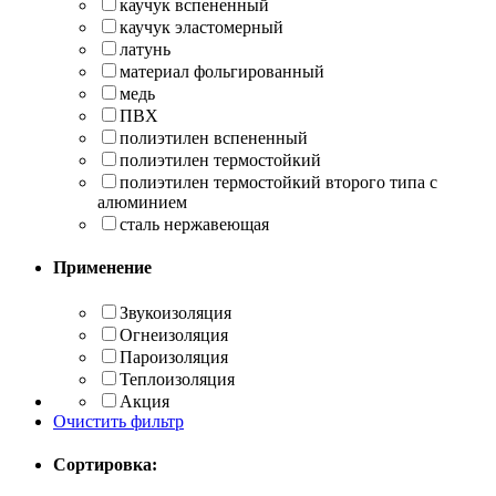
каучук вспененный
каучук эластомерный
латунь
материал фольгированный
медь
ПВХ
полиэтилен вспененный
полиэтилен термостойкий
полиэтилен термостойкий второго типа с
алюминием
сталь нержавеющая
Применение
Звукоизоляция
Огнеизоляция
Пароизоляция
Теплоизоляция
Акция
Очистить фильтр
Сортировка: