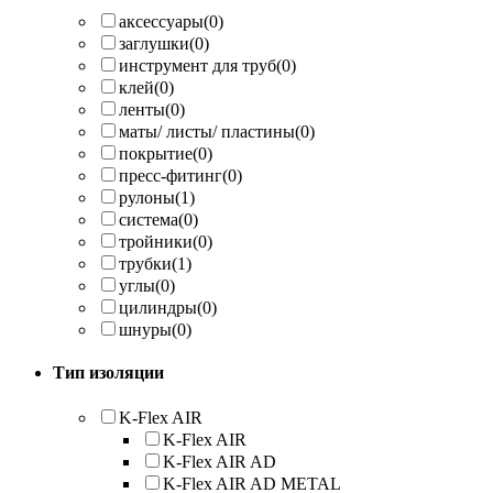
аксессуары
(0)
заглушки
(0)
инструмент для труб
(0)
клей
(0)
ленты
(0)
маты/ листы/ пластины
(0)
покрытие
(0)
пресс-фитинг
(0)
рулоны
(1)
система
(0)
тройники
(0)
трубки
(1)
углы
(0)
цилиндры
(0)
шнуры
(0)
Тип изоляции
K-Flex AIR
K-Flex AIR
K-Flex AIR AD
K-Flex AIR AD METAL