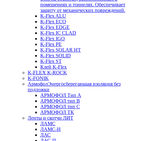
помещениях и тоннелях. Обеспечивает
защиту от механических повреждений.
K-Flex ALU
K-Flex ECO
K-Flex EDGE
K-Flex IC CLAD
K-Flex IGO
K-Flex PE
K-Flex SOLAR HT
K-Flex SOLID
K-Flex ST
Клей K-Flex
K-FLEX K-ROCK
K-FONIK
Армофол
Энергосберегающая изоляция без
подложки
АРМОФОЛ Тип А
АРМОФОЛ тип В
АРМОФОЛ тип C
АРМОФОЛ ТК
Ленты и скотчи ЛИТ
ЛАМС
ЛАМС-Н
ЛАС
ЛАС-П