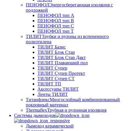
ПЕНОФОЛ
Энергосберегающая изоляция с
подложкой
ПЕНОФОЛ тип А
ПЕНОФОЛ тип B
ПЕНОФОЛ тип C
ПЕНОФОЛ тип T
ТИЛИТ
Трубки и рулоны из вспененного
полиэтилена
ТИЛИТ Базис
ТИЛИТ Блэк Стар
ТИЛИТ Блэк Стар Дакт
ТИЛИТ Плавающий пол
ТИЛИТ Супер
ТИЛИТ Супер Протект
ТИЛИТ Супер СТ
ТИЛИТ ТП
Аксессуары ТИЛИТ
Ленты ТИЛИТ
Титанфлекс
Многослойный комбинированный
покровный материал
Thermaflex
Трубная и рулонная изоляция
Cистемы дымоходов
Дымоход керамический