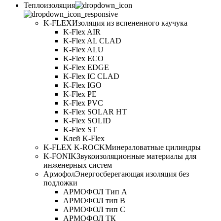
Теплоизоляция
K-FLEX
Изоляция из вспененного каучука
K-Flex AIR
K-Flex AL CLAD
K-Flex ALU
K-Flex ECO
K-Flex EDGE
K-Flex IC CLAD
K-Flex IGO
K-Flex PE
K-Flex PVC
K-Flex SOLAR HT
K-Flex SOLID
K-Flex ST
Клей K-Flex
K-FLEX K-ROCK
Минераловатные цилиндры
K-FONIK
Звукоизоляционные материалы для
инженерных систем
Армофол
Энергосберегающая изоляция без
подложки
АРМОФОЛ Тип А
АРМОФОЛ тип В
АРМОФОЛ тип C
АРМОФОЛ ТК