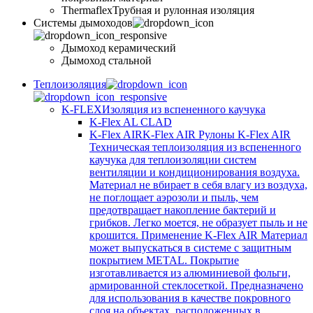
Thermaflex
Трубная и рулонная изоляция
Cистемы дымоходов
Дымоход керамический
Дымоход стальной
Теплоизоляция
K-FLEX
Изоляция из вспененного каучука
K-Flex AL CLAD
K-Flex AIR
K-Flex AIR Рулоны K-Flex AIR
Техническая теплоизоляция из вспененного
каучука для теплоизоляции систем
вентиляции и кондиционирования воздуха.
Материал не вбирает в себя влагу из воздуха,
не поглощает аэрозоли и пыль, чем
предотвращает накопление бактерий и
грибков. Легко моется, не образует пыль и не
крошится. Применение K-Flex AIR Материал
может выпускаться в системе c защитным
покрытием METAL. Покрытие
изготавливается из алюминиевой фольги,
армированной стеклосеткой. Предназначено
для использования в качестве покровного
слоя на объектах, расположенных в