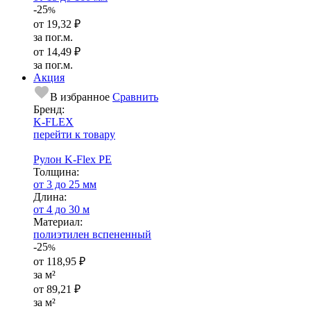
-25
%
от
19,32 ₽
за пог.м.
от
14,49 ₽
за пог.м.
Акция
В избранное
Сравнить
Бренд:
K-FLEX
перейти к товару
Рулон K-Flex PE
Тол­щи­на:
от 3 до 25 мм
Длина:
от 4 до 30 м
Ма­­те­­ри­­ал:
полиэтилен вспененный
-25
%
от
118,95 ₽
за м²
от
89,21 ₽
за м²