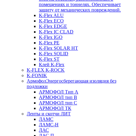
помещениях и тоннелях. Обеспечивает
защиту от механических повреждений.
K-Flex ALU
K-Flex ECO
K-Flex EDGE
K-Flex IC CLAD
K-Flex IGO
K-Flex PE
K-Flex SOLAR HT
K-Flex SOLID
K-Flex ST
Клей K-Flex
K-FLEX K-ROCK
K-FONIK
Армофол
Энергосберегающая изоляция без
подложки
АРМОФОЛ Тип А
АРМОФОЛ тип В
АРМОФОЛ тип C
АРМОФОЛ ТК
Ленты и скотчи ЛИТ
ЛАМС
ЛАМС-Н
ЛАС
ЛАС-П