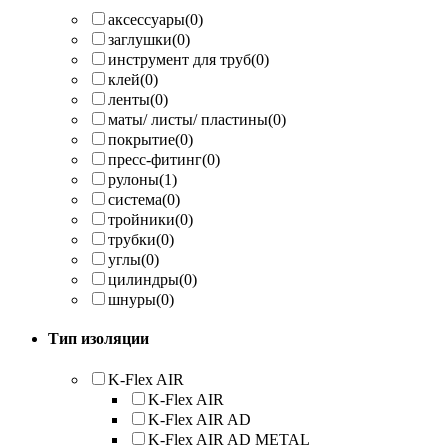
аксессуары
(0)
заглушки
(0)
инструмент для труб
(0)
клей
(0)
ленты
(0)
маты/ листы/ пластины
(0)
покрытие
(0)
пресс-фитинг
(0)
рулоны
(1)
система
(0)
тройники
(0)
трубки
(0)
углы
(0)
цилиндры
(0)
шнуры
(0)
Тип изоляции
K-Flex AIR
K-Flex AIR
K-Flex AIR AD
K-Flex AIR AD METAL