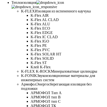
Теплоизоляция
K-FLEX
Изоляция из вспененного каучука
K-Flex AIR
K-Flex AL CLAD
K-Flex ALU
K-Flex ECO
K-Flex EDGE
K-Flex IC CLAD
K-Flex IGO
K-Flex PE
K-Flex PVC
K-Flex SOLAR HT
K-Flex SOLID
K-Flex ST
Клей K-Flex
K-FLEX K-ROCK
Минераловатные цилиндры
K-FONIK
Звукоизоляционные материалы для
инженерных систем
Армофол
Энергосберегающая изоляция без
подложки
АРМОФОЛ Тип А
АРМОФОЛ тип В
АРМОФОЛ тип C
АРМОФОЛ ТК