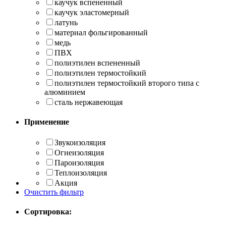
каучук вспененный
каучук эластомерный
латунь
материал фольгированный
медь
ПВХ
полиэтилен вспененный
полиэтилен термостойкий
полиэтилен термостойкий второго типа с
алюминием
сталь нержавеющая
Применение
Звукоизоляция
Огнеизоляция
Пароизоляция
Теплоизоляция
Акция
Очистить фильтр
Сортировка: