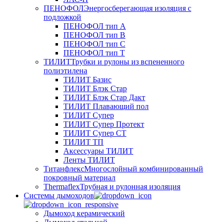
ПЕНОФОЛ
Энергосберегающая изоляция с
подложкой
ПЕНОФОЛ тип А
ПЕНОФОЛ тип B
ПЕНОФОЛ тип C
ПЕНОФОЛ тип T
ТИЛИТ
Трубки и рулоны из вспененного
полиэтилена
ТИЛИТ Базис
ТИЛИТ Блэк Стар
ТИЛИТ Блэк Стар Дакт
ТИЛИТ Плавающий пол
ТИЛИТ Супер
ТИЛИТ Супер Протект
ТИЛИТ Супер СТ
ТИЛИТ ТП
Аксессуары ТИЛИТ
Ленты ТИЛИТ
Титанфлекс
Многослойный комбинированный
покровный материал
Thermaflex
Трубная и рулонная изоляция
Cистемы дымоходов
Дымоход керамический