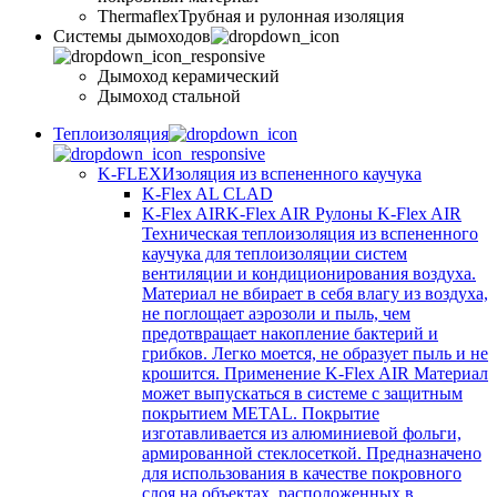
Thermaflex
Трубная и рулонная изоляция
Cистемы дымоходов
Дымоход керамический
Дымоход стальной
Теплоизоляция
K-FLEX
Изоляция из вспененного каучука
K-Flex AL CLAD
K-Flex AIR
K-Flex AIR Рулоны K-Flex AIR
Техническая теплоизоляция из вспененного
каучука для теплоизоляции систем
вентиляции и кондиционирования воздуха.
Материал не вбирает в себя влагу из воздуха,
не поглощает аэрозоли и пыль, чем
предотвращает накопление бактерий и
грибков. Легко моется, не образует пыль и не
крошится. Применение K-Flex AIR Материал
может выпускаться в системе c защитным
покрытием METAL. Покрытие
изготавливается из алюминиевой фольги,
армированной стеклосеткой. Предназначено
для использования в качестве покровного
слоя на объектах, расположенных в