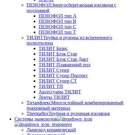
ПЕНОФОЛ
Энергосберегающая изоляция с
подложкой
ПЕНОФОЛ тип А
ПЕНОФОЛ тип B
ПЕНОФОЛ тип C
ПЕНОФОЛ тип T
ТИЛИТ
Трубки и рулоны из вспененного
полиэтилена
ТИЛИТ Базис
ТИЛИТ Блэк Стар
ТИЛИТ Блэк Стар Дакт
ТИЛИТ Плавающий пол
ТИЛИТ Супер
ТИЛИТ Супер Протект
ТИЛИТ Супер СТ
ТИЛИТ ТП
Аксессуары ТИЛИТ
Ленты ТИЛИТ
Титанфлекс
Многослойный комбинированный
покровный материал
Thermaflex
Трубная и рулонная изоляция
Cистемы дымоходов
Дымоход керамический