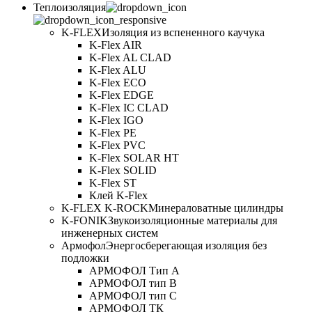
Теплоизоляция
K-FLEX
Изоляция из вспененного каучука
K-Flex AIR
K-Flex AL CLAD
K-Flex ALU
K-Flex ECO
K-Flex EDGE
K-Flex IC CLAD
K-Flex IGO
K-Flex PE
K-Flex PVC
K-Flex SOLAR HT
K-Flex SOLID
K-Flex ST
Клей K-Flex
K-FLEX K-ROCK
Минераловатные цилиндры
K-FONIK
Звукоизоляционные материалы для
инженерных систем
Армофол
Энергосберегающая изоляция без
подложки
АРМОФОЛ Тип А
АРМОФОЛ тип В
АРМОФОЛ тип C
АРМОФОЛ ТК