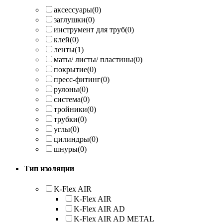
аксессуары
(0)
заглушки
(0)
инструмент для труб
(0)
клей
(0)
ленты
(1)
маты/ листы/ пластины
(0)
покрытие
(0)
пресс-фитинг
(0)
рулоны
(0)
система
(0)
тройники
(0)
трубки
(0)
углы
(0)
цилиндры
(0)
шнуры
(0)
Тип изоляции
K-Flex AIR
K-Flex AIR
K-Flex AIR AD
K-Flex AIR AD METAL