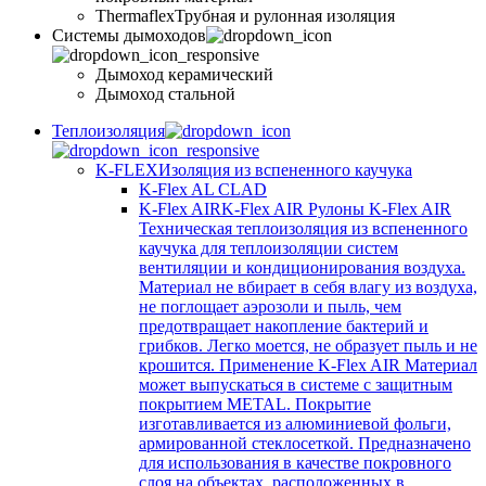
Thermaflex
Трубная и рулонная изоляция
Cистемы дымоходов
Дымоход керамический
Дымоход стальной
Теплоизоляция
K-FLEX
Изоляция из вспененного каучука
K-Flex AL CLAD
K-Flex AIR
K-Flex AIR Рулоны K-Flex AIR
Техническая теплоизоляция из вспененного
каучука для теплоизоляции систем
вентиляции и кондиционирования воздуха.
Материал не вбирает в себя влагу из воздуха,
не поглощает аэрозоли и пыль, чем
предотвращает накопление бактерий и
грибков. Легко моется, не образует пыль и не
крошится. Применение K-Flex AIR Материал
может выпускаться в системе c защитным
покрытием METAL. Покрытие
изготавливается из алюминиевой фольги,
армированной стеклосеткой. Предназначено
для использования в качестве покровного
слоя на объектах, расположенных в