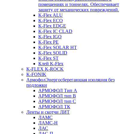
помещениях и тоннелях. Обеспечивает
защиту от механических повреждений.
K-Flex ALU
K-Flex ECO
K-Flex EDGE
K-Flex IC CLAD
K-Flex IGO
K-Flex PE
K-Flex SOLAR HT
K-Flex SOLID
K-Flex ST
Клей K-Flex
K-FLEX K-ROCK
K-FONIK
Армофол
Энергосберегающая изоляция без
подложки
АРМОФОЛ Тип А
АРМОФОЛ тип В
АРМОФОЛ тип C
АРМОФОЛ ТК
Ленты и скотчи ЛИТ
ЛАМС
ЛАМС-Н
ЛАС
ЛАС-П