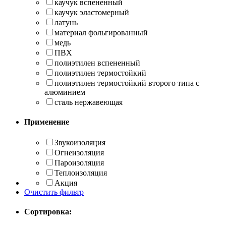
каучук вспененный
каучук эластомерный
латунь
материал фольгированный
медь
ПВХ
полиэтилен вспененный
полиэтилен термостойкий
полиэтилен термостойкий второго типа с
алюминием
сталь нержавеющая
Применение
Звукоизоляция
Огнеизоляция
Пароизоляция
Теплоизоляция
Акция
Очистить фильтр
Сортировка: