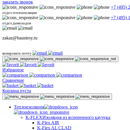
заказать звонок
+7 (495) 
отдел теплоизоляции
+7 (495) 
отдел дымоходов
zakaz@baustroy.ru
копировать почту
Избранное
Сравнение
Корзина пуста
Теплоизоляция
K-FLEX
Изоляция из вспененного каучука
K-Flex AIR
K-Flex AL CLAD