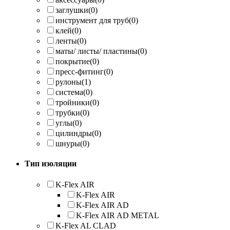
заглушки
(0)
инструмент для труб
(0)
клей
(0)
ленты
(0)
маты/ листы/ пластины
(0)
покрытие
(0)
пресс-фитинг
(0)
рулоны
(1)
система
(0)
тройники
(0)
трубки
(0)
углы
(0)
цилиндры
(0)
шнуры
(0)
Тип изоляции
K-Flex AIR
K-Flex AIR
K-Flex AIR AD
K-Flex AIR AD METAL
K-Flex AL CLAD