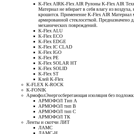
K-Flex AIR
K-Flex AIR Рулоны K-Flex AIR Тех
Материал не вбирает в себя влагу из воздуха,
крошится. Применение K-Flex AIR Материал 
армированной стеклосеткой. Предназначено д
механических повреждений.
K-Flex ALU
K-Flex ECO
K-Flex EDGE
K-Flex IC CLAD
K-Flex IGO
K-Flex PE
K-Flex SOLAR HT
K-Flex SOLID
K-Flex ST
Клей K-Flex
K-FLEX K-ROCK
K-FONIK
Армофол
Энергосберегающая изоляция без подлож
АРМОФОЛ Тип А
АРМОФОЛ тип В
АРМОФОЛ тип C
АРМОФОЛ ТК
Ленты и скотчи ЛИТ
ЛАМС
ЛАМС-Н