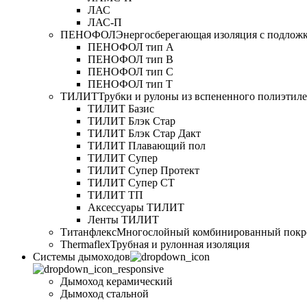
ЛАС
ЛАС-П
ПЕНОФОЛ
Энергосберегающая изоляция с подлож
ПЕНОФОЛ тип А
ПЕНОФОЛ тип B
ПЕНОФОЛ тип C
ПЕНОФОЛ тип T
ТИЛИТ
Трубки и рулоны из вспененного полиэтил
ТИЛИТ Базис
ТИЛИТ Блэк Стар
ТИЛИТ Блэк Стар Дакт
ТИЛИТ Плавающий пол
ТИЛИТ Супер
ТИЛИТ Супер Протект
ТИЛИТ Супер СТ
ТИЛИТ ТП
Аксессуары ТИЛИТ
Ленты ТИЛИТ
Титанфлекс
Многослойный комбинированный покр
Thermaflex
Трубная и рулонная изоляция
Cистемы дымоходов
Дымоход керамический
Дымоход стальной