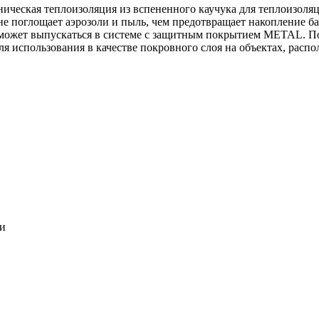
ническая теплоизоляция из вспененного каучука для теплоизоля
 не поглощает аэрозоли и пыль, чем предотвращает накопление ба
может выпускаться в системе c защитным покрытием METAL. По
ля использования в качестве покровного слоя на объектах, расп
ки