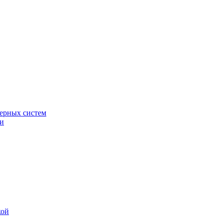
ерных систем
ки
кой