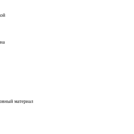
кой
ена
овный материал