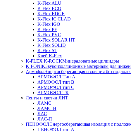
K-Flex ALU
K-Flex ECO
K-Flex EDGE
K-Flex IC CLAD
K-Flex IGO
K-Flex PE
K-Flex PVC
K-Flex SOLAR HT
K-Flex SOLID
K-Flex ST
Клей K-Flex
K-FLEX K-ROCK
Минераловатные цилиндры
K-FONIK
Звукоизоляционные материалы для инжен
Армофол
Энергосберегающая изоляция без подлож
АРМОФОЛ Тип А
АРМОФОЛ тип В
АРМОФОЛ тип C
АРМОФОЛ ТК
Ленты и скотчи ЛИТ
ЛАМС
ЛАМС-Н
ЛАС
ЛАС-П
ПЕНОФОЛ
Энергосберегающая изоляция с подлож
ПЕНОФОЛ тип А