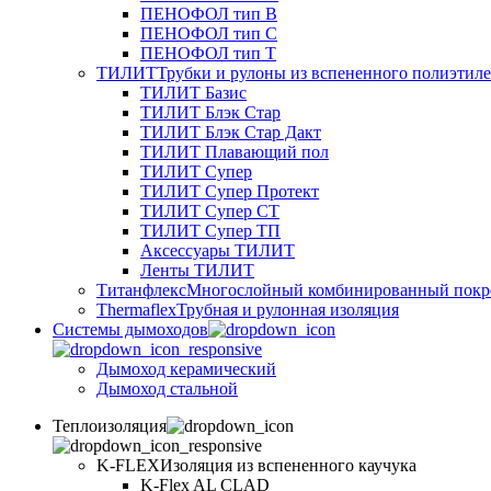
ПЕНОФОЛ тип B
ПЕНОФОЛ тип C
ПЕНОФОЛ тип T
ТИЛИТ
Трубки и рулоны из вспененного полиэтил
ТИЛИТ Базис
ТИЛИТ Блэк Стар
ТИЛИТ Блэк Стар Дакт
ТИЛИТ Плавающий пол
ТИЛИТ Супер
ТИЛИТ Супер Протект
ТИЛИТ Супер СТ
ТИЛИТ Супер ТП
Аксессуары ТИЛИТ
Ленты ТИЛИТ
Титанфлекс
Многослойный комбинированный покр
Thermaflex
Трубная и рулонная изоляция
Cистемы дымоходов
Дымоход керамический
Дымоход стальной
Теплоизоляция
K-FLEX
Изоляция из вспененного каучука
K-Flex AL CLAD