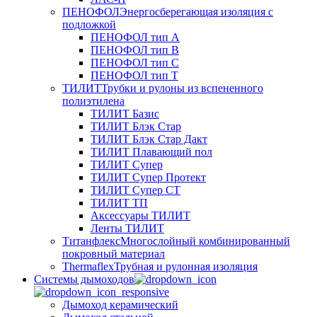
ПЕНОФОЛ
Энергосберегающая изоляция с
подложкой
ПЕНОФОЛ тип А
ПЕНОФОЛ тип B
ПЕНОФОЛ тип C
ПЕНОФОЛ тип T
ТИЛИТ
Трубки и рулоны из вспененного
полиэтилена
ТИЛИТ Базис
ТИЛИТ Блэк Стар
ТИЛИТ Блэк Стар Дакт
ТИЛИТ Плавающий пол
ТИЛИТ Супер
ТИЛИТ Супер Протект
ТИЛИТ Супер СТ
ТИЛИТ ТП
Аксессуары ТИЛИТ
Ленты ТИЛИТ
Титанфлекс
Многослойный комбинированный
покровный материал
Thermaflex
Трубная и рулонная изоляция
Cистемы дымоходов
Дымоход керамический