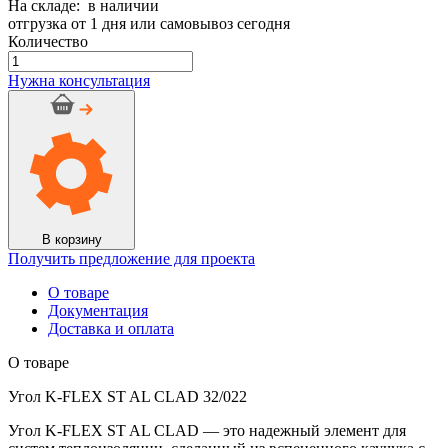
На складе: в наличии
отгрузка от 1 дня или самовывоз сегодня
Количество
Количество
товара
Нужна консультация
Угол
K-
FLEX
ST
AL
CLAD
32/022
В корзину
Получить предложение для проекта
О товаре
Документация
Доставка и оплата
О товаре
Угол K-FLEX ST AL CLAD 32/022
Угол K-FLEX ST AL CLAD — это надежный элемент для