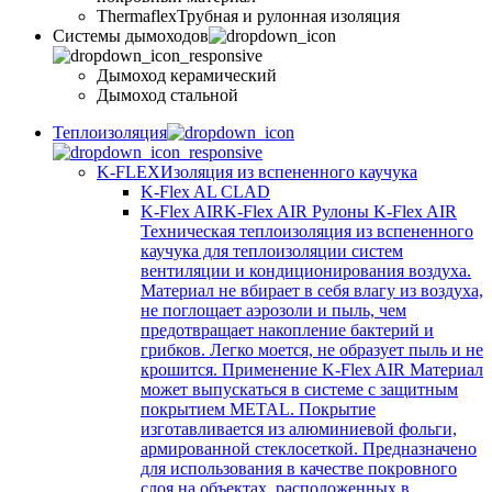
Thermaflex
Трубная и рулонная изоляция
Cистемы дымоходов
Дымоход керамический
Дымоход стальной
Теплоизоляция
K-FLEX
Изоляция из вспененного каучука
K-Flex AL CLAD
K-Flex AIR
K-Flex AIR Рулоны K-Flex AIR
Техническая теплоизоляция из вспененного
каучука для теплоизоляции систем
вентиляции и кондиционирования воздуха.
Материал не вбирает в себя влагу из воздуха,
не поглощает аэрозоли и пыль, чем
предотвращает накопление бактерий и
грибков. Легко моется, не образует пыль и не
крошится. Применение K-Flex AIR Материал
может выпускаться в системе c защитным
покрытием METAL. Покрытие
изготавливается из алюминиевой фольги,
армированной стеклосеткой. Предназначено
для использования в качестве покровного
слоя на объектах, расположенных в