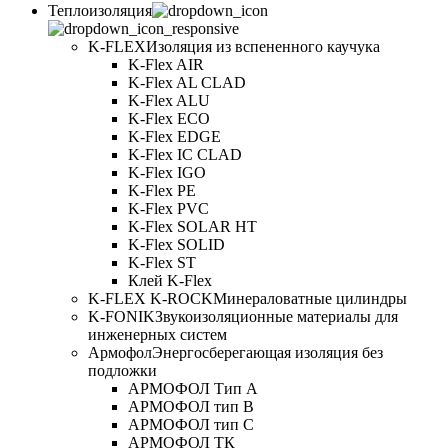
Теплоизоляция
K-FLEX
Изоляция из вспененного каучука
K-Flex AIR
K-Flex AL CLAD
K-Flex ALU
K-Flex ECO
K-Flex EDGE
K-Flex IC CLAD
K-Flex IGO
K-Flex PE
K-Flex PVC
K-Flex SOLAR HT
K-Flex SOLID
K-Flex ST
Клей K-Flex
K-FLEX K-ROCK
Минераловатные цилиндры
K-FONIK
Звукоизоляционные материалы для
инженерных систем
Армофол
Энергосберегающая изоляция без
подложки
АРМОФОЛ Тип А
АРМОФОЛ тип В
АРМОФОЛ тип C
АРМОФОЛ ТК