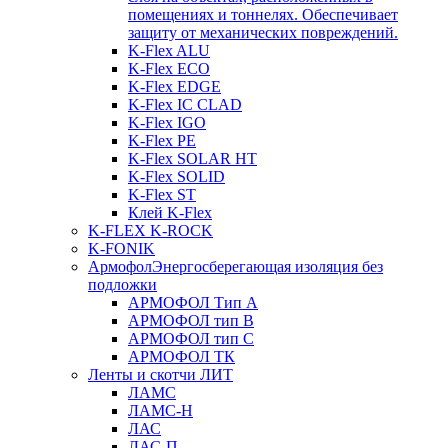
помещениях и тоннелях. Обеспечивает
защиту от механических повреждений.
K-Flex ALU
K-Flex ECO
K-Flex EDGE
K-Flex IC CLAD
K-Flex IGO
K-Flex PE
K-Flex SOLAR HT
K-Flex SOLID
K-Flex ST
Клей K-Flex
K-FLEX K-ROCK
K-FONIK
Армофол
Энергосберегающая изоляция без
подложки
АРМОФОЛ Тип А
АРМОФОЛ тип В
АРМОФОЛ тип C
АРМОФОЛ ТК
Ленты и скотчи ЛИТ
ЛАМС
ЛАМС-Н
ЛАС
ЛАС-П