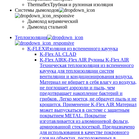
Thermaflex
Трубная и рулонная изоляция
Cистемы дымоходов
Дымоход керамический
Дымоход стальной
Теплоизоляция
K-FLEX
Изоляция из вспененного каучука
K-Flex AL CLAD
K-Flex AIR
K-Flex AIR Рулоны K-Flex AIR
Техническая теплоизоляция из вспененного
каучука для теплоизоляции систем
вентиляции и кондиционирования воздуха.
Материал не вбирает в себя влагу из воздуха,
не поглощает аэрозоли и пыль, чем
предотвращает накопление бактерий и
грибков. Легко моется, не образует пыль и не
крошится. Применение K-Flex AIR Материал
может выпускаться в системе c защитным
покрытием METAL. Покрытие
изготавливается из алюминиевой фольги,
армированной стеклосеткой. Предназначено
для использования в качестве покровного
слоя на объектах, расположенных в