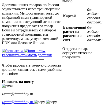
выбор.
Доставка наших товаров по России
осуществляется через транспортные
для
компании. Мы доставляем товар до
любого
Картой
выбранной вами транспортной
способа
компании на следующий день после
доставки
получения предоплаты за товар.
Безналичный
для
Если вы затрудняетесь с выбором
расчет на
любого
транспортной компании, мы
расчетный
способа
рекомендуем вам услуги компаний
счет
доставки
ПЭК или Деловые Линии.
Отгрузка товара
осуществляется по
Рассчитать стоимость доставки
предоплате.
Чтобы рассчитать точную стоимость
доставки, свяжитесь с нами удобным
способом:
Написать на почту
za
***
@
******
oy.ru
za
***
@
******
oy.ru