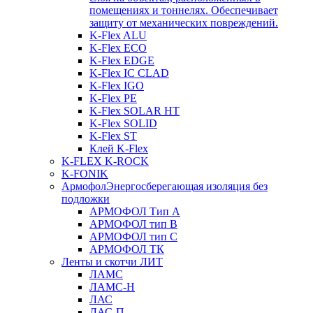
помещениях и тоннелях. Обеспечивает
защиту от механических повреждений.
K-Flex ALU
K-Flex ECO
K-Flex EDGE
K-Flex IC CLAD
K-Flex IGO
K-Flex PE
K-Flex SOLAR HT
K-Flex SOLID
K-Flex ST
Клей K-Flex
K-FLEX K-ROCK
K-FONIK
Армофол
Энергосберегающая изоляция без
подложки
АРМОФОЛ Тип А
АРМОФОЛ тип В
АРМОФОЛ тип C
АРМОФОЛ ТК
Ленты и скотчи ЛИТ
ЛАМС
ЛАМС-Н
ЛАС
ЛАС-П