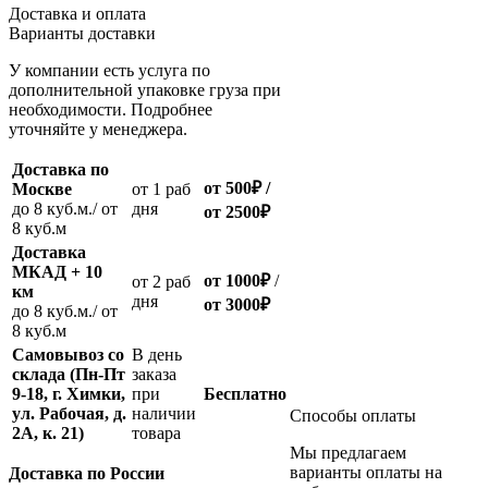
Доставка и оплата
Варианты доставки
У компании есть услуга по
дополнительной упаковке груза при
необходимости. Подробнее
уточняйте у менеджера.
Доставка по
от 500
₽
/
Москве
oт 1 раб
до 8 куб.м./ от
дня
от 2500
₽
8 куб.м
Доставка
МКАД + 10
от 1000
₽
/
oт 2 раб
км
дня
от
3000
₽
до 8 куб.м./ от
8 куб.м
Самовывоз со
В день
склада (Пн-Пт
заказа
9-18, г. Химки,
при
Бесплатно
ул. Рабочая, д.
наличии
Способы оплаты
2А, к. 21)
товара
Мы предлагаем
варианты оплаты на
Доставка по России