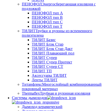
ПЕНОФОЛ
Энергосберегающая изоляция с
подложкой
ПЕНОФОЛ тип А
ПЕНОФОЛ тип B
ПЕНОФОЛ тип C
ПЕНОФОЛ тип T
ТИЛИТ
Трубки и рулоны из вспененного
полиэтилена
ТИЛИТ Базис
ТИЛИТ Блэк Стар
ТИЛИТ Блэк Стар Дакт
ТИЛИТ Плавающий пол
ТИЛИТ Супер
ТИЛИТ Супер Протект
ТИЛИТ Супер СТ
ТИЛИТ ТП
Аксессуары ТИЛИТ
Ленты ТИЛИТ
Титанфлекс
Многослойный комбинированный
покровный материал
Thermaflex
Трубная и рулонная изоляция
Cистемы дымоходов
Дымоход керамический