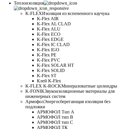
Теплоизоляция
K-FLEX
Изоляция из вспененного каучука
K-Flex AIR
K-Flex AL CLAD
K-Flex ALU
K-Flex ECO
K-Flex EDGE
K-Flex IC CLAD
K-Flex IGO
K-Flex PE
K-Flex PVC
K-Flex SOLAR HT
K-Flex SOLID
K-Flex ST
Клей K-Flex
K-FLEX K-ROCK
Минераловатные цилиндры
K-FONIK
Звукоизоляционные материалы для
инженерных систем
Армофол
Энергосберегающая изоляция без
подложки
АРМОФОЛ Тип А
АРМОФОЛ тип В
АРМОФОЛ тип C
АРМОФОЛ ТК