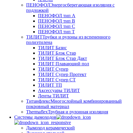
ПЕНОФОЛ
Энергосберегающая изоляция с
подложкой
ПЕНОФОЛ тип А
ПЕНОФОЛ тип B
ПЕНОФОЛ тип C
ПЕНОФОЛ тип T
ТИЛИТ
Трубки и рулоны из вспененного
полиэтилена
ТИЛИТ Базис
ТИЛИТ Блэк Стар
ТИЛИТ Блэк Стар Дакт
ТИЛИТ Плавающий пол
ТИЛИТ Супер
ТИЛИТ Супер Протект
ТИЛИТ Супер СТ
ТИЛИТ ТП
Аксессуары ТИЛИТ
Ленты ТИЛИТ
Титанфлекс
Многослойный комбинированный
покровный материал
Thermaflex
Трубная и рулонная изоляция
Cистемы дымоходов
Дымоход керамический