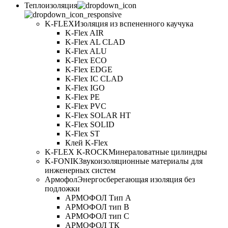
Теплоизоляция
K-FLEX
Изоляция из вспененного каучука
K-Flex AIR
K-Flex AL CLAD
K-Flex ALU
K-Flex ECO
K-Flex EDGE
K-Flex IC CLAD
K-Flex IGO
K-Flex PE
K-Flex PVC
K-Flex SOLAR HT
K-Flex SOLID
K-Flex ST
Клей K-Flex
K-FLEX K-ROCK
Минераловатные цилиндры
K-FONIK
Звукоизоляционные материалы для
инженерных систем
Армофол
Энергосберегающая изоляция без
подложки
АРМОФОЛ Тип А
АРМОФОЛ тип В
АРМОФОЛ тип C
АРМОФОЛ ТК