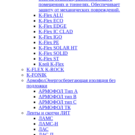
помещениях и тоннелях. Обеспечивает
защиту от механических повреждений.
K-Flex ALU
K-Flex ECO
K-Flex EDGE
K-Flex IC CLAD
K-Flex IGO
K-Flex PE
K-Flex SOLAR HT
K-Flex SOLID
K-Flex ST
Клей K-Flex
K-FLEX K-ROCK
K-FONIK
Армофол
Энергосберегающая изоляция без
подложки
АРМОФОЛ Тип А
АРМОФОЛ тип В
АРМОФОЛ тип C
АРМОФОЛ ТК
Ленты и скотчи ЛИТ
ЛАМС
ЛАМС-Н
ЛАС
ЛАС-П