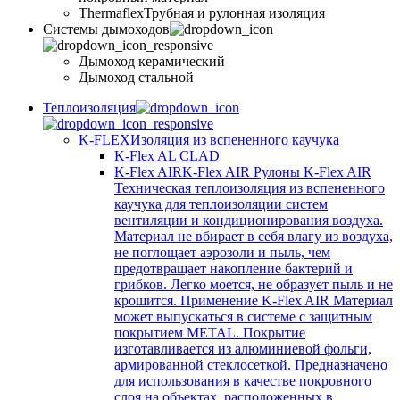
Thermaflex
Трубная и рулонная изоляция
Cистемы дымоходов
Дымоход керамический
Дымоход стальной
Теплоизоляция
K-FLEX
Изоляция из вспененного каучука
K-Flex AL CLAD
K-Flex AIR
K-Flex AIR Рулоны K-Flex AIR
Техническая теплоизоляция из вспененного
каучука для теплоизоляции систем
вентиляции и кондиционирования воздуха.
Материал не вбирает в себя влагу из воздуха,
не поглощает аэрозоли и пыль, чем
предотвращает накопление бактерий и
грибков. Легко моется, не образует пыль и не
крошится. Применение K-Flex AIR Материал
может выпускаться в системе c защитным
покрытием METAL. Покрытие
изготавливается из алюминиевой фольги,
армированной стеклосеткой. Предназначено
для использования в качестве покровного
слоя на объектах, расположенных в