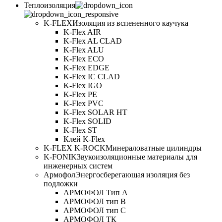
Теплоизоляция
K-FLEX
Изоляция из вспененного каучука
K-Flex AIR
K-Flex AL CLAD
K-Flex ALU
K-Flex ECO
K-Flex EDGE
K-Flex IC CLAD
K-Flex IGO
K-Flex PE
K-Flex PVC
K-Flex SOLAR HT
K-Flex SOLID
K-Flex ST
Клей K-Flex
K-FLEX K-ROCK
Минераловатные цилиндры
K-FONIK
Звукоизоляционные материалы для
инженерных систем
Армофол
Энергосберегающая изоляция без
подложки
АРМОФОЛ Тип А
АРМОФОЛ тип В
АРМОФОЛ тип C
АРМОФОЛ ТК