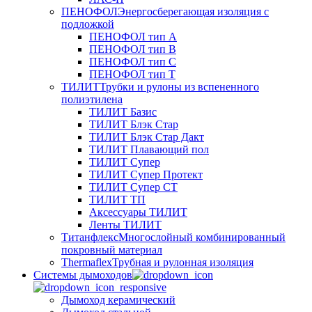
ПЕНОФОЛ
Энергосберегающая изоляция с
подложкой
ПЕНОФОЛ тип А
ПЕНОФОЛ тип B
ПЕНОФОЛ тип C
ПЕНОФОЛ тип T
ТИЛИТ
Трубки и рулоны из вспененного
полиэтилена
ТИЛИТ Базис
ТИЛИТ Блэк Стар
ТИЛИТ Блэк Стар Дакт
ТИЛИТ Плавающий пол
ТИЛИТ Супер
ТИЛИТ Супер Протект
ТИЛИТ Супер СТ
ТИЛИТ ТП
Аксессуары ТИЛИТ
Ленты ТИЛИТ
Титанфлекс
Многослойный комбинированный
покровный материал
Thermaflex
Трубная и рулонная изоляция
Cистемы дымоходов
Дымоход керамический