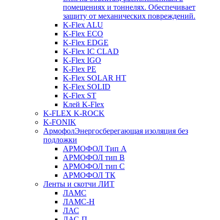
помещениях и тоннелях. Обеспечивает
защиту от механических повреждений.
K-Flex ALU
K-Flex ECO
K-Flex EDGE
K-Flex IC CLAD
K-Flex IGO
K-Flex PE
K-Flex SOLAR HT
K-Flex SOLID
K-Flex ST
Клей K-Flex
K-FLEX K-ROCK
K-FONIK
Армофол
Энергосберегающая изоляция без
подложки
АРМОФОЛ Тип А
АРМОФОЛ тип В
АРМОФОЛ тип C
АРМОФОЛ ТК
Ленты и скотчи ЛИТ
ЛАМС
ЛАМС-Н
ЛАС
ЛАС-П