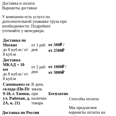
Доставка и оплата
Варианты доставки
У компании есть услуга по
дополнительной упаковке груза при
необходимости. Подробнее
уточняйте у менеджера.
Доставка по
от 500
₽
/
Москве
oт 1 раб
до 8 куб.м./ от
дня
от 2500
₽
8 куб.м
Доставка
МКАД + 10
от 1000
₽
/
oт 2 раб
км
дня
от
3000
₽
до 8 куб.м./ от
8 куб.м
Самовывоз со
В день
склада (Пн-Пт
заказа
9-18, г. Химки,
при
Бесплатно
ул. Рабочая, д.
наличии
Способы оплаты
2А, к. 21)
товара
Мы предлагаем
варианты оплаты на
Доставка по России