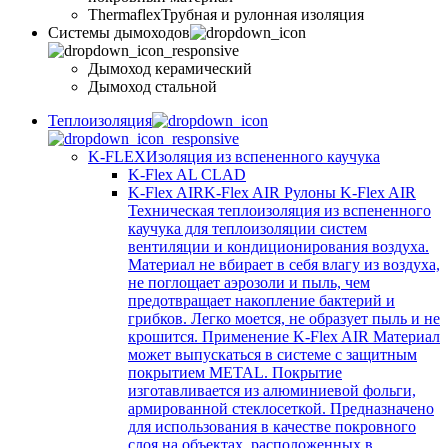
Thermaflex
Трубная и рулонная изоляция
Cистемы дымоходов
Дымоход керамический
Дымоход стальной
Теплоизоляция
K-FLEX
Изоляция из вспененного каучука
K-Flex AL CLAD
K-Flex AIR
K-Flex AIR Рулоны K-Flex AIR
Техническая теплоизоляция из вспененного
каучука для теплоизоляции систем
вентиляции и кондиционирования воздуха.
Материал не вбирает в себя влагу из воздуха,
не поглощает аэрозоли и пыль, чем
предотвращает накопление бактерий и
грибков. Легко моется, не образует пыль и не
крошится. Применение K-Flex AIR Материал
может выпускаться в системе c защитным
покрытием METAL. Покрытие
изготавливается из алюминиевой фольги,
армированной стеклосеткой. Предназначено
для использования в качестве покровного
слоя на объектах, расположенных в