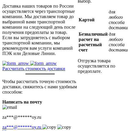
выбор.
Доставка наших товаров по России
осуществляется через транспортные
для
компании. Мы доставляем товар до
любого
Картой
выбранной вами транспортной
способа
компании на следующий день после
доставки
получения предоплаты за товар.
Безналичный
для
Если вы затрудняетесь с выбором
расчет на
любого
транспортной компании, мы
расчетный
способа
рекомендуем вам услуги компаний
счет
доставки
ПЭК или Деловые Линии.
Отгрузка товара
осуществляется по
Рассчитать стоимость доставки
предоплате.
Чтобы рассчитать точную стоимость
доставки, свяжитесь с нами удобным
способом:
Написать на почту
za
***
@
******
oy.ru
za
***
@
******
oy.ru