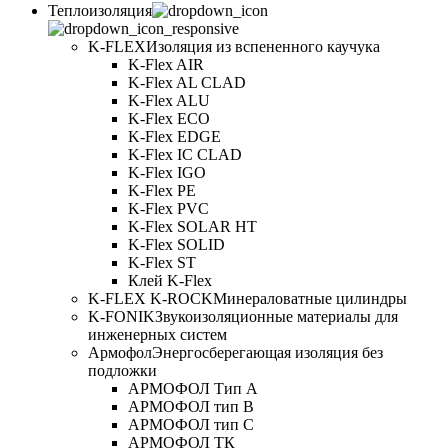
Теплоизоляция
K-FLEX
Изоляция из вспененного каучука
K-Flex AIR
K-Flex AL CLAD
K-Flex ALU
K-Flex ECO
K-Flex EDGE
K-Flex IC CLAD
K-Flex IGO
K-Flex PE
K-Flex PVC
K-Flex SOLAR HT
K-Flex SOLID
K-Flex ST
Клей K-Flex
K-FLEX K-ROCK
Минераловатные цилиндры
K-FONIK
Звукоизоляционные материалы для
инженерных систем
Армофол
Энергосберегающая изоляция без
подложки
АРМОФОЛ Тип А
АРМОФОЛ тип В
АРМОФОЛ тип C
АРМОФОЛ ТК