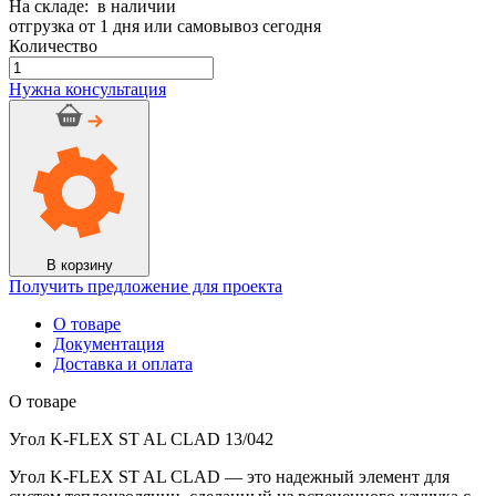
На складе: в наличии
отгрузка от 1 дня или самовывоз сегодня
Количество
Количество
товара
Нужна консультация
Угол
K-
FLEX
ST
AL
CLAD
13/042
В корзину
Получить предложение для проекта
О товаре
Документация
Доставка и оплата
О товаре
Угол K-FLEX ST AL CLAD 13/042
Угол K-FLEX ST AL CLAD — это надежный элемент для