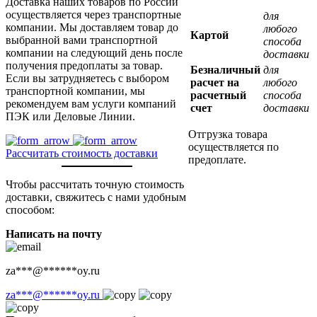
Доставка наших товаров по России
осуществляется через транспортные
для
компании. Мы доставляем товар до
любого
Картой
выбранной вами транспортной
способа
компании на следующий день после
доставки
получения предоплаты за товар.
Безналичный
для
Если вы затрудняетесь с выбором
расчет на
любого
транспортной компании, мы
расчетный
способа
рекомендуем вам услуги компаний
счет
доставки
ПЭК или Деловые Линии.
Отгрузка товара
осуществляется по
Рассчитать стоимость доставки
предоплате.
Чтобы рассчитать точную стоимость
доставки, свяжитесь с нами удобным
способом:
Написать на почту
za
***
@
******
oy.ru
za
***
@
******
oy.ru