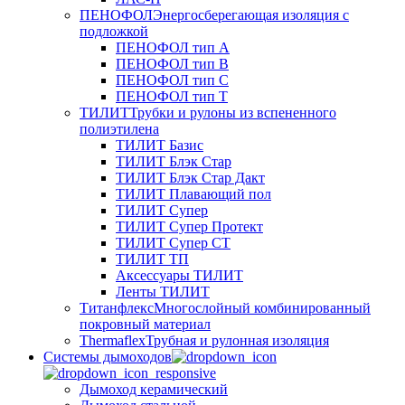
ПЕНОФОЛ
Энергосберегающая изоляция с
подложкой
ПЕНОФОЛ тип А
ПЕНОФОЛ тип B
ПЕНОФОЛ тип C
ПЕНОФОЛ тип T
ТИЛИТ
Трубки и рулоны из вспененного
полиэтилена
ТИЛИТ Базис
ТИЛИТ Блэк Стар
ТИЛИТ Блэк Стар Дакт
ТИЛИТ Плавающий пол
ТИЛИТ Супер
ТИЛИТ Супер Протект
ТИЛИТ Супер СТ
ТИЛИТ ТП
Аксессуары ТИЛИТ
Ленты ТИЛИТ
Титанфлекс
Многослойный комбинированный
покровный материал
Thermaflex
Трубная и рулонная изоляция
Cистемы дымоходов
Дымоход керамический