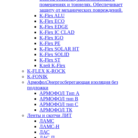
помещениях и тоннелях. Обеспечивает
защиту от механических повреждений.
K-Flex ALU
K-Flex ECO
K-Flex EDGE
K-Flex IC CLAD
K-Flex IGO
K-Flex PE
K-Flex SOLAR HT
K-Flex SOLID
K-Flex ST
Клей K-Flex
K-FLEX K-ROCK
K-FONIK
Армофол
Энергосберегающая изоляция без
подложки
АРМОФОЛ Тип А
АРМОФОЛ тип В
АРМОФОЛ тип C
АРМОФОЛ ТК
Ленты и скотчи ЛИТ
ЛАМС
ЛАМС-Н
ЛАС
ЛАС-П