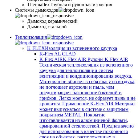
Thermaflex
Трубная и рулонная изоляция
Cистемы дымоходов
Дымоход керамический
Дымоход стальной
Теплоизоляция
K-FLEX
Изоляция из вспененного каучука
K-Flex AL CLAD
K-Flex AIR
K-Flex AIR Рулоны K-Flex AIR
Техническая теплоизоляция из вспененного
каучука для теплоизоляции систем
вентиляции и кондиционирования воздуха.
Материал не вбирает в себя влагу из воздуха,
не поглощает аэрозоли и пыль, чем
предотвращает накопление бактерий и
грибков. Легко моется, не образует пыль и не
крошится. Применение K-Flex AIR Материал
может выпускаться в системе c защитным
покрытием METAL. Покрытие
изготавливается из алюминиевой фольги,
армированной стеклосеткой. Предназначено
для использования в качестве покровного
слоя на объектах, расположенных в