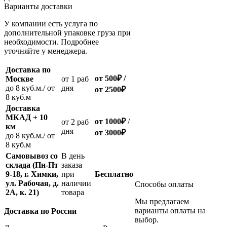
Варианты доставки
У компании есть услуга по
дополнительной упаковке груза при
необходимости. Подробнее
уточняйте у менеджера.
Доставка по
от 500
₽
/
Москве
oт 1 раб
до 8 куб.м./ от
дня
от 2500
₽
8 куб.м
Доставка
МКАД + 10
от 1000
₽
/
oт 2 раб
км
дня
от
3000
₽
до 8 куб.м./ от
8 куб.м
Самовывоз со
В день
склада (Пн-Пт
заказа
9-18, г. Химки,
при
Бесплатно
ул. Рабочая, д.
наличии
Способы оплаты
2А, к. 21)
товара
Мы предлагаем
варианты оплаты на
Доставка по России
выбор.