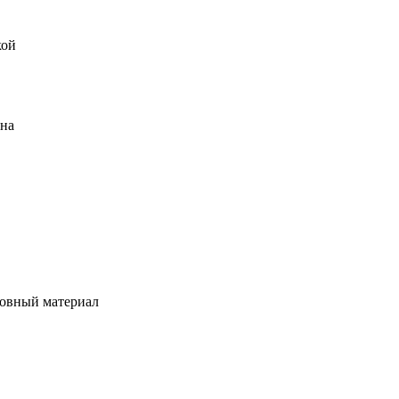
кой
ена
овный материал