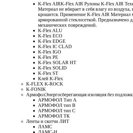
K-Flex AIR
K-Flex AIR Рулоны K-Flex AIR Тех
Материал не вбирает в себя влагу из воздуха,
крошится. Применение K-Flex AIR Материал 
армированной стеклосеткой. Предназначено д
механических повреждений.
K-Flex ALU
K-Flex ECO
K-Flex EDGE
K-Flex IC CLAD
K-Flex IGO
K-Flex PE
K-Flex SOLAR HT
K-Flex SOLID
K-Flex ST
Клей K-Flex
K-FLEX K-ROCK
K-FONIK
Армофол
Энергосберегающая изоляция без подлож
АРМОФОЛ Тип А
АРМОФОЛ тип В
АРМОФОЛ тип C
АРМОФОЛ ТК
Ленты и скотчи ЛИТ
ЛАМС
ЛАМС-Н