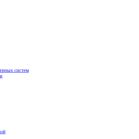
ерных систем
ки
кой