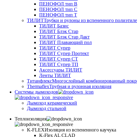
ПЕНОФОЛ тип B
ПЕНОФОЛ тип C
ПЕНОФОЛ тип T
ТИЛИТ
Трубки и рулоны из вспененного полиэтил
ТИЛИТ Базис
ТИЛИТ Блэк Стар
ТИЛИТ Блэк Стар Дакт
ТИЛИТ Плавающий пол
ТИЛИТ Супер
ТИЛИТ Супер Протект
ТИЛИТ Супер СТ
ТИЛИТ Супер ТП
Аксессуары ТИЛИТ
Ленты ТИЛИТ
Титанфлекс
Многослойный комбинированный покр
Thermaflex
Трубная и рулонная изоляция
Cистемы дымоходов
Дымоход керамический
Дымоход стальной
Теплоизоляция
K-FLEX
Изоляция из вспененного каучука
K-Flex AL CLAD