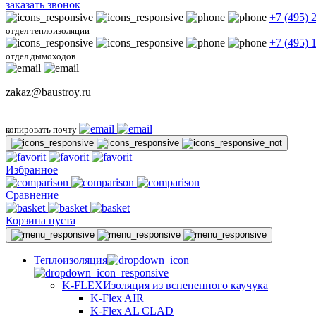
заказать звонок
+7 (495) 
отдел теплоизоляции
+7 (495) 
отдел дымоходов
zakaz@baustroy.ru
копировать почту
Избранное
Сравнение
Корзина пуста
Теплоизоляция
K-FLEX
Изоляция из вспененного каучука
K-Flex AIR
K-Flex AL CLAD