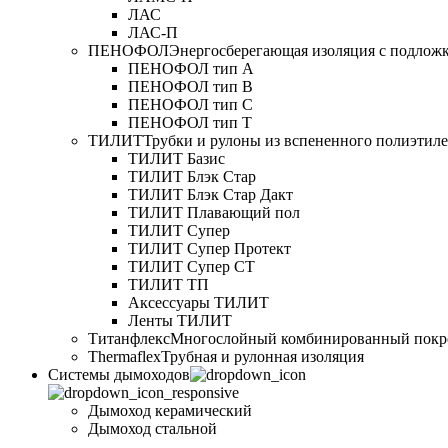
ЛАС
ЛАС-П
ПЕНОФОЛ
Энергосберегающая изоляция с подлож
ПЕНОФОЛ тип А
ПЕНОФОЛ тип B
ПЕНОФОЛ тип C
ПЕНОФОЛ тип T
ТИЛИТ
Трубки и рулоны из вспененного полиэтил
ТИЛИТ Базис
ТИЛИТ Блэк Стар
ТИЛИТ Блэк Стар Дакт
ТИЛИТ Плавающий пол
ТИЛИТ Супер
ТИЛИТ Супер Протект
ТИЛИТ Супер СТ
ТИЛИТ ТП
Аксессуары ТИЛИТ
Ленты ТИЛИТ
Титанфлекс
Многослойный комбинированный покр
Thermaflex
Трубная и рулонная изоляция
Cистемы дымоходов
Дымоход керамический
Дымоход стальной