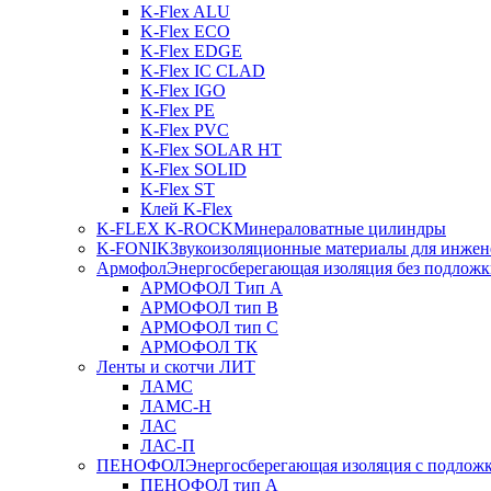
K-Flex ALU
K-Flex ECO
K-Flex EDGE
K-Flex IC CLAD
K-Flex IGO
K-Flex PE
K-Flex PVC
K-Flex SOLAR HT
K-Flex SOLID
K-Flex ST
Клей K-Flex
K-FLEX K-ROCK
Минераловатные цилиндры
K-FONIK
Звукоизоляционные материалы для инжен
Армофол
Энергосберегающая изоляция без подлож
АРМОФОЛ Тип А
АРМОФОЛ тип В
АРМОФОЛ тип C
АРМОФОЛ ТК
Ленты и скотчи ЛИТ
ЛАМС
ЛАМС-Н
ЛАС
ЛАС-П
ПЕНОФОЛ
Энергосберегающая изоляция с подлож
ПЕНОФОЛ тип А