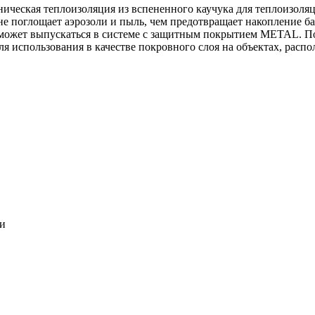
ническая теплоизоляция из вспененного каучука для теплоизоля
 не поглощает аэрозоли и пыль, чем предотвращает накопление ба
может выпускаться в системе c защитным покрытием METAL. По
ля использования в качестве покровного слоя на объектах, расп
ки