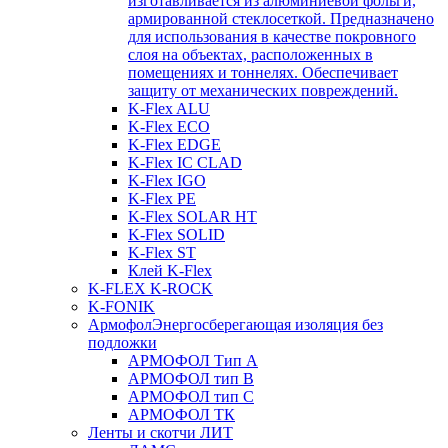
изготавливается из алюминиевой фольги,
армированной стеклосеткой. Предназначено
для использования в качестве покровного
слоя на объектах, расположенных в
помещениях и тоннелях. Обеспечивает
защиту от механических повреждений.
K-Flex ALU
K-Flex ECO
K-Flex EDGE
K-Flex IC CLAD
K-Flex IGO
K-Flex PE
K-Flex SOLAR HT
K-Flex SOLID
K-Flex ST
Клей K-Flex
K-FLEX K-ROCK
K-FONIK
Армофол
Энергосберегающая изоляция без
подложки
АРМОФОЛ Тип А
АРМОФОЛ тип В
АРМОФОЛ тип C
АРМОФОЛ ТК
Ленты и скотчи ЛИТ