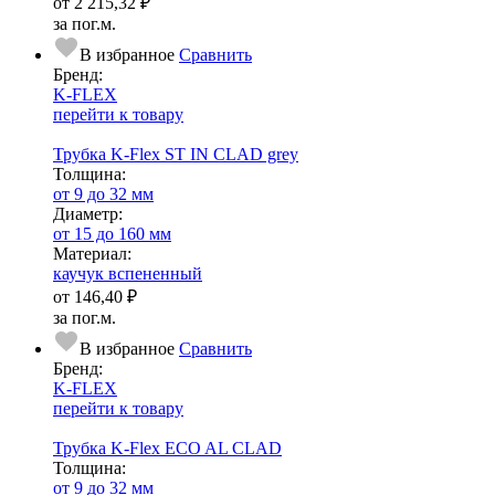
от
2 215,32 ₽
за пог.м.
В избранное
Сравнить
Бренд:
K-FLEX
перейти к товару
Трубка K-Flex ST IN CLAD grey
Тол­щи­на:
от 9 до 32 мм
Диаметр:
от 15 до 160 мм
Ма­­те­­ри­­ал:
каучук вспененный
от
146,40 ₽
за пог.м.
В избранное
Сравнить
Бренд:
K-FLEX
перейти к товару
Трубка K-Flex ECO AL CLAD
Тол­щи­на:
от 9 до 32 мм