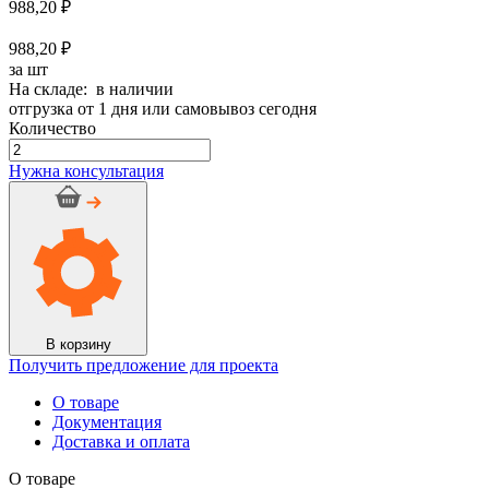
988,20
₽
988,20 ₽
за шт
На складе: в наличии
отгрузка от 1 дня или самовывоз сегодня
Количество
Количество
товара
Нужна консультация
Цилиндр
K-
Flex
K-
ROCK
30x168-
1
В корзину
Получить предложение для проекта
О товаре
Документация
Доставка и оплата
О товаре