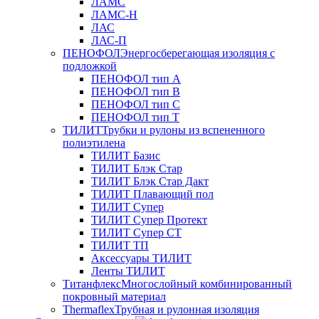
ЛАМС
ЛАМС-Н
ЛАС
ЛАС-П
ПЕНОФОЛ
Энергосберегающая изоляция с
подложкой
ПЕНОФОЛ тип А
ПЕНОФОЛ тип B
ПЕНОФОЛ тип C
ПЕНОФОЛ тип T
ТИЛИТ
Трубки и рулоны из вспененного
полиэтилена
ТИЛИТ Базис
ТИЛИТ Блэк Стар
ТИЛИТ Блэк Стар Дакт
ТИЛИТ Плавающий пол
ТИЛИТ Супер
ТИЛИТ Супер Протект
ТИЛИТ Супер СТ
ТИЛИТ ТП
Аксессуары ТИЛИТ
Ленты ТИЛИТ
Титанфлекс
Многослойный комбинированный
покровный материал
Thermaflex
Трубная и рулонная изоляция