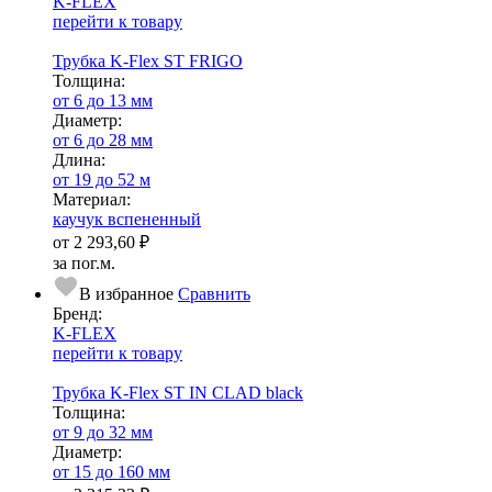
K-FLEX
перейти к товару
Трубка K-Flex ST FRIGO
Тол­щи­на:
от 6 до 13 мм
Диаметр:
от 6 до 28 мм
Длина:
от 19 до 52 м
Ма­­те­­ри­­ал:
каучук вспененный
от
2 293,60 ₽
за пог.м.
В избранное
Сравнить
Бренд:
K-FLEX
перейти к товару
Трубка K-Flex ST IN CLAD black
Тол­щи­на:
от 9 до 32 мм
Диаметр:
от 15 до 160 мм