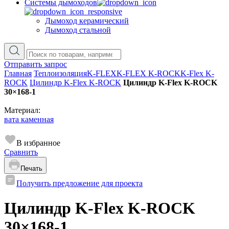
Cистемы дымоходов
Дымоход керамический
Дымоход стальной
Отправить запрос
Главная
Теплоизоляция
K-FLEX
K-FLEX K-ROCK
K-Flex K-
ROCK
Цилиндр K-Flex K-ROCK
Цилиндр K-Flex K-ROCK
30×168-1
Материал:
вата каменная
В избранное
Сравнить
Печать
Получить предложение для проекта
Цилиндр K-Flex K-ROCK
30×168-1