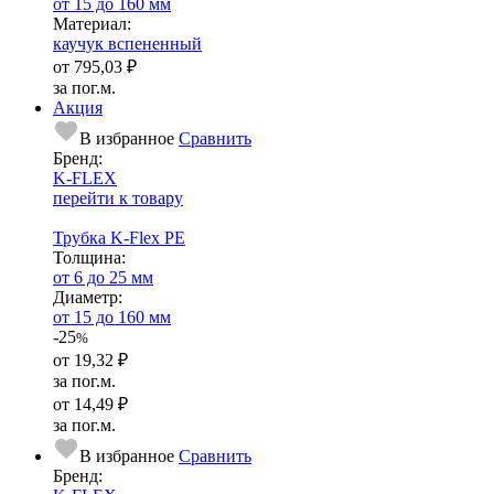
от 15 до 160 мм
Ма­­те­­ри­­ал:
каучук вспененный
от
795,03 ₽
за пог.м.
Акция
В избранное
Сравнить
Бренд:
K-FLEX
перейти к товару
Трубка K-Flex PE
Тол­щи­на:
от 6 до 25 мм
Диаметр:
от 15 до 160 мм
-25
%
от
19,32 ₽
за пог.м.
от
14,49 ₽
за пог.м.
В избранное
Сравнить
Бренд: