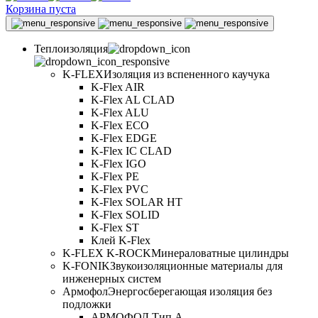
Корзина пуста
Теплоизоляция
K-FLEX
Изоляция из вспененного каучука
K-Flex AIR
K-Flex AL CLAD
K-Flex ALU
K-Flex ECO
K-Flex EDGE
K-Flex IC CLAD
K-Flex IGO
K-Flex PE
K-Flex PVC
K-Flex SOLAR HT
K-Flex SOLID
K-Flex ST
Клей K-Flex
K-FLEX K-ROCK
Минераловатные цилиндры
K-FONIK
Звукоизоляционные материалы для
инженерных систем
Армофол
Энергосберегающая изоляция без
подложки
АРМОФОЛ Тип А