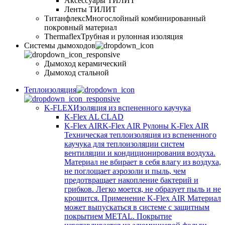
Аксессуары ТИЛИТ
Ленты ТИЛИТ
Титанфлекс
Многослойный комбинированный
покровный материал
Thermaflex
Трубная и рулонная изоляция
Cистемы дымоходов
Дымоход керамический
Дымоход стальной
Теплоизоляция
K-FLEX
Изоляция из вспененного каучука
K-Flex AL CLAD
K-Flex AIR
K-Flex AIR Рулоны K-Flex AIR
Техническая теплоизоляция из вспененного
каучука для теплоизоляции систем
вентиляции и кондиционирования воздуха.
Материал не вбирает в себя влагу из воздуха,
не поглощает аэрозоли и пыль, чем
предотвращает накопление бактерий и
грибков. Легко моется, не образует пыль и не
крошится. Применение K-Flex AIR Материал
может выпускаться в системе c защитным
покрытием METAL. Покрытие