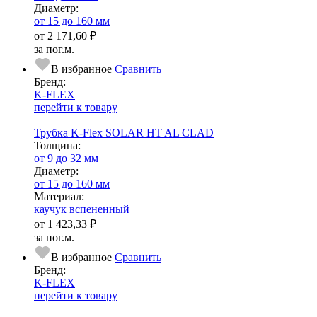
Диаметр:
от 15 до 160 мм
от
2 171,60 ₽
за пог.м.
В избранное
Сравнить
Бренд:
K-FLEX
перейти к товару
Трубка K-Flex SOLAR HT AL CLAD
Тол­щи­на:
от 9 до 32 мм
Диаметр:
от 15 до 160 мм
Ма­­те­­ри­­ал:
каучук вспененный
от
1 423,33 ₽
за пог.м.
В избранное
Сравнить
Бренд:
K-FLEX
перейти к товару