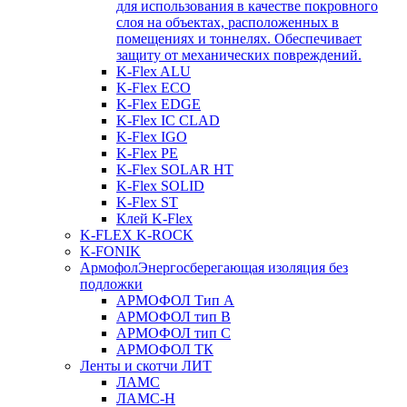
для использования в качестве покровного
слоя на объектах, расположенных в
помещениях и тоннелях. Обеспечивает
защиту от механических повреждений.
K-Flex ALU
K-Flex ECO
K-Flex EDGE
K-Flex IC CLAD
K-Flex IGO
K-Flex PE
K-Flex SOLAR HT
K-Flex SOLID
K-Flex ST
Клей K-Flex
K-FLEX K-ROCK
K-FONIK
Армофол
Энергосберегающая изоляция без
подложки
АРМОФОЛ Тип А
АРМОФОЛ тип В
АРМОФОЛ тип C
АРМОФОЛ ТК
Ленты и скотчи ЛИТ
ЛАМС
ЛАМС-Н