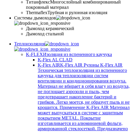
Титанфлекс
Многослойный комбинированный
покровный материал
Thermaflex
Трубная и рулонная изоляция
Cистемы дымоходов
Дымоход керамический
Дымоход стальной
Теплоизоляция
K-FLEX
Изоляция из вспененного каучука
K-Flex AL CLAD
K-Flex AIR
K-Flex AIR Рулоны K-Flex AIR
Техническая теплоизоляция из вспененного
каучука для теплоизоляции систем
вентиляции и кондиционирования воздуха.
Материал не вбирает в себя влагу из воздуха,
не поглощает аэрозоли и пыль, чем
предотвращает накопление бактерий и
грибков. Легко моется, не образует пыль и не
крошится. Применение K-Flex AIR Материал
может выпускаться в системе c защитным
покрытием METAL. Покрытие
изготавливается из алюминиевой фольги,
армированной стеклосеткой. Предназначено