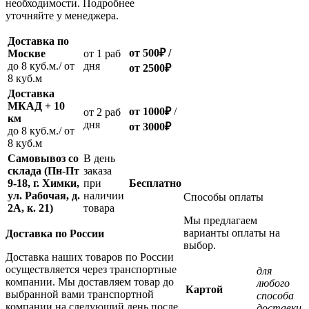
необходимости. Подробнее
уточняйте у менеджера.
Доставка по
от 500
₽
/
Москве
oт 1 раб
до 8 куб.м./ от
дня
от 2500
₽
8 куб.м
Доставка
МКАД + 10
от 1000
₽
/
oт 2 раб
км
дня
от
3000
₽
до 8 куб.м./ от
8 куб.м
Самовывоз со
В день
склада (Пн-Пт
заказа
9-18, г. Химки,
при
Бесплатно
ул. Рабочая, д.
наличии
Способы оплаты
2А, к. 21)
товара
Мы предлагаем
варианты оплаты на
Доставка по России
выбор.
Доставка наших товаров по России
осуществляется через транспортные
для
компании. Мы доставляем товар до
любого
Картой
выбранной вами транспортной
способа
компании на следующий день после
доставки