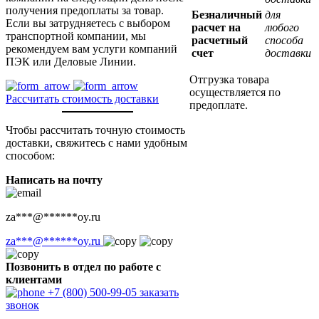
получения предоплаты за товар.
Безналичный
для
Если вы затрудняетесь с выбором
расчет на
любого
транспортной компании, мы
расчетный
способа
рекомендуем вам услуги компаний
счет
доставки
ПЭК или Деловые Линии.
Отгрузка товара
осуществляется по
Рассчитать стоимость доставки
предоплате.
Чтобы рассчитать точную стоимость
доставки, свяжитесь с нами удобным
способом:
Написать на почту
za
***
@
******
oy.ru
za
***
@
******
oy.ru
Позвонить в отдел по работе с
клиентами
+7 (800) 500-99-05
заказать
звонок