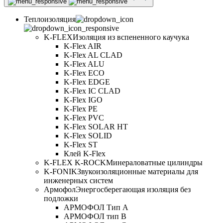
Теплоизоляция
K-FLEX
Изоляция из вспененного каучука
K-Flex AIR
K-Flex AL CLAD
K-Flex ALU
K-Flex ECO
K-Flex EDGE
K-Flex IC CLAD
K-Flex IGO
K-Flex PE
K-Flex PVC
K-Flex SOLAR HT
K-Flex SOLID
K-Flex ST
Клей K-Flex
K-FLEX K-ROCK
Минераловатные цилиндры
K-FONIK
Звукоизоляционные материалы для
инженерных систем
Армофол
Энергосберегающая изоляция без
подложки
АРМОФОЛ Тип А
АРМОФОЛ тип В