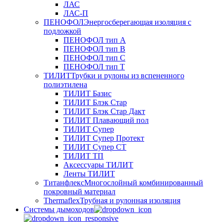
ЛАС
ЛАС-П
ПЕНОФОЛ
Энергосберегающая изоляция с
подложкой
ПЕНОФОЛ тип А
ПЕНОФОЛ тип B
ПЕНОФОЛ тип C
ПЕНОФОЛ тип T
ТИЛИТ
Трубки и рулоны из вспененного
полиэтилена
ТИЛИТ Базис
ТИЛИТ Блэк Стар
ТИЛИТ Блэк Стар Дакт
ТИЛИТ Плавающий пол
ТИЛИТ Супер
ТИЛИТ Супер Протект
ТИЛИТ Супер СТ
ТИЛИТ ТП
Аксессуары ТИЛИТ
Ленты ТИЛИТ
Титанфлекс
Многослойный комбинированный
покровный материал
Thermaflex
Трубная и рулонная изоляция
Cистемы дымоходов