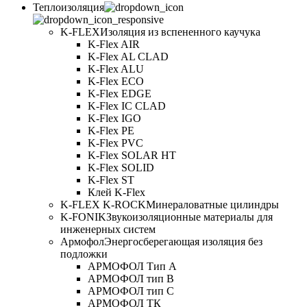
Теплоизоляция
K-FLEX
Изоляция из вспененного каучука
K-Flex AIR
K-Flex AL CLAD
K-Flex ALU
K-Flex ECO
K-Flex EDGE
K-Flex IC CLAD
K-Flex IGO
K-Flex PE
K-Flex PVC
K-Flex SOLAR HT
K-Flex SOLID
K-Flex ST
Клей K-Flex
K-FLEX K-ROCK
Минераловатные цилиндры
K-FONIK
Звукоизоляционные материалы для
инженерных систем
Армофол
Энергосберегающая изоляция без
подложки
АРМОФОЛ Тип А
АРМОФОЛ тип В
АРМОФОЛ тип C
АРМОФОЛ ТК