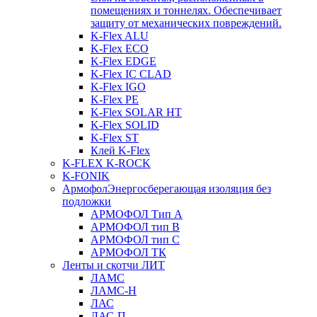
помещениях и тоннелях. Обеспечивает
защиту от механических повреждений.
K-Flex ALU
K-Flex ECO
K-Flex EDGE
K-Flex IC CLAD
K-Flex IGO
K-Flex PE
K-Flex SOLAR HT
K-Flex SOLID
K-Flex ST
Клей K-Flex
K-FLEX K-ROCK
K-FONIK
Армофол
Энергосберегающая изоляция без
подложки
АРМОФОЛ Тип А
АРМОФОЛ тип В
АРМОФОЛ тип C
АРМОФОЛ ТК
Ленты и скотчи ЛИТ
ЛАМС
ЛАМС-Н
ЛАС
ЛАС-П