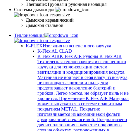
Thermaflex
Трубная и рулонная изоляция
Cистемы дымоходов
Дымоход керамический
Дымоход стальной
Теплоизоляция
K-FLEX
Изоляция из вспененного каучука
K-Flex AL CLAD
K-Flex AIR
K-Flex AIR Рулоны K-Flex AIR
Техническая теплоизоляция из вспененного
каучука для теплоизоляции систем
вентиляции и кондиционирования воздуха.
Материал не вбирает в себя влагу из воздуха,
не поглощает аэрозоли и пыль, чем
предотвращает накопление бактерий и
грибков. Легко моется, не образует пыль и не
крошится. Применение K-Flex AIR Материал
может выпускаться в системе c защитным
покрытием METAL. Покрытие
изготавливается из алюминиевой фольги,
армированной стеклосеткой. Предназначено
для использования в качестве покровного
слоя на объектах, расположенных в