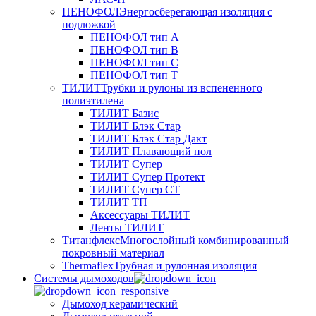
ПЕНОФОЛ
Энергосберегающая изоляция с
подложкой
ПЕНОФОЛ тип А
ПЕНОФОЛ тип B
ПЕНОФОЛ тип C
ПЕНОФОЛ тип T
ТИЛИТ
Трубки и рулоны из вспененного
полиэтилена
ТИЛИТ Базис
ТИЛИТ Блэк Стар
ТИЛИТ Блэк Стар Дакт
ТИЛИТ Плавающий пол
ТИЛИТ Супер
ТИЛИТ Супер Протект
ТИЛИТ Супер СТ
ТИЛИТ ТП
Аксессуары ТИЛИТ
Ленты ТИЛИТ
Титанфлекс
Многослойный комбинированный
покровный материал
Thermaflex
Трубная и рулонная изоляция
Cистемы дымоходов
Дымоход керамический