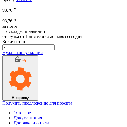
93,76
₽
93,76 ₽
за пог.м.
На складе: в наличии
отгрузка от 1 дня или самовывоз сегодня
Количество
Количество
товара
Нужна консультация
Трубка
Тилит
СУПЕР
толщ.20,
диам.
60
(30
п.м)
В корзину
Получить предложение для проекта
О товаре
Документация
Доставка и оплата