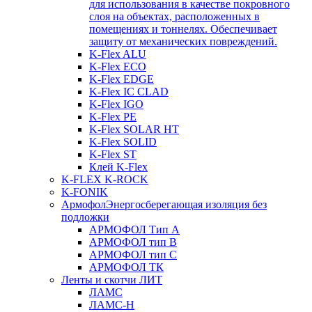
для использования в качестве покровного
слоя на объектах, расположенных в
помещениях и тоннелях. Обеспечивает
защиту от механических повреждений.
K-Flex ALU
K-Flex ECO
K-Flex EDGE
K-Flex IC CLAD
K-Flex IGO
K-Flex PE
K-Flex SOLAR HT
K-Flex SOLID
K-Flex ST
Клей K-Flex
K-FLEX K-ROCK
K-FONIK
Армофол
Энергосберегающая изоляция без
подложки
АРМОФОЛ Тип А
АРМОФОЛ тип В
АРМОФОЛ тип C
АРМОФОЛ ТК
Ленты и скотчи ЛИТ
ЛАМС
ЛАМС-Н