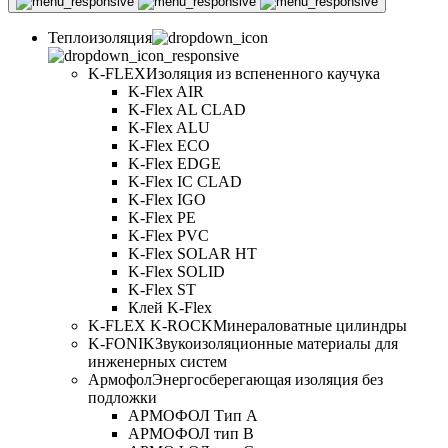
Теплоизоляция
K-FLEX
Изоляция из вспененного каучука
K-Flex AIR
K-Flex AL CLAD
K-Flex ALU
K-Flex ECO
K-Flex EDGE
K-Flex IC CLAD
K-Flex IGO
K-Flex PE
K-Flex PVC
K-Flex SOLAR HT
K-Flex SOLID
K-Flex ST
Клей K-Flex
K-FLEX K-ROCK
Минераловатные цилиндры
K-FONIK
Звукоизоляционные материалы для
инженерных систем
Армофол
Энергосберегающая изоляция без
подложки
АРМОФОЛ Тип А
АРМОФОЛ тип В