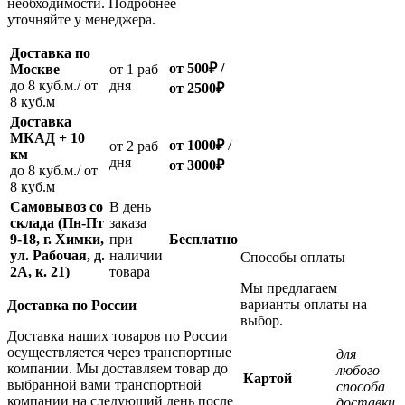
необходимости. Подробнее
уточняйте у менеджера.
Доставка по
от 500
₽
/
Москве
oт 1 раб
до 8 куб.м./ от
дня
от 2500
₽
8 куб.м
Доставка
МКАД + 10
от 1000
₽
/
oт 2 раб
км
дня
от
3000
₽
до 8 куб.м./ от
8 куб.м
Самовывоз со
В день
склада (Пн-Пт
заказа
9-18, г. Химки,
при
Бесплатно
ул. Рабочая, д.
наличии
Способы оплаты
2А, к. 21)
товара
Мы предлагаем
варианты оплаты на
Доставка по России
выбор.
Доставка наших товаров по России
осуществляется через транспортные
для
компании. Мы доставляем товар до
любого
Картой
выбранной вами транспортной
способа
компании на следующий день после
доставки