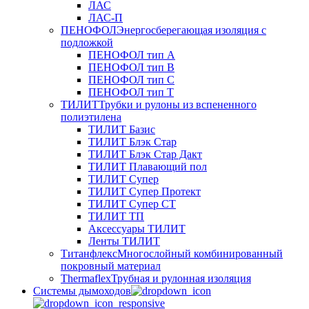
ЛАС
ЛАС-П
ПЕНОФОЛ
Энергосберегающая изоляция с
подложкой
ПЕНОФОЛ тип А
ПЕНОФОЛ тип B
ПЕНОФОЛ тип C
ПЕНОФОЛ тип T
ТИЛИТ
Трубки и рулоны из вспененного
полиэтилена
ТИЛИТ Базис
ТИЛИТ Блэк Стар
ТИЛИТ Блэк Стар Дакт
ТИЛИТ Плавающий пол
ТИЛИТ Супер
ТИЛИТ Супер Протект
ТИЛИТ Супер СТ
ТИЛИТ ТП
Аксессуары ТИЛИТ
Ленты ТИЛИТ
Титанфлекс
Многослойный комбинированный
покровный материал
Thermaflex
Трубная и рулонная изоляция
Cистемы дымоходов