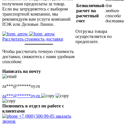
получения предоплаты за товар.
Безналичный
для
Если вы затрудняетесь с выбором
расчет на
любого
транспортной компании, мы
расчетный
способа
рекомендуем вам услуги компаний
счет
доставки
ПЭК или Деловые Линии.
Отгрузка товара
осуществляется по
Рассчитать стоимость доставки
предоплате.
Чтобы рассчитать точную стоимость
доставки, свяжитесь с нами удобным
способом:
Написать на почту
za
***
@
******
oy.ru
za
***
@
******
oy.ru
Позвонить в отдел по работе с
клиентами
+7 (800) 500-99-05
заказать
звонок