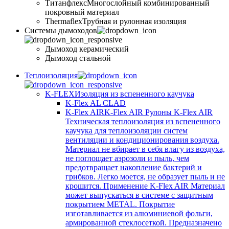
Титанфлекс
Многослойный комбинированный
покровный материал
Thermaflex
Трубная и рулонная изоляция
Cистемы дымоходов
Дымоход керамический
Дымоход стальной
Теплоизоляция
K-FLEX
Изоляция из вспененного каучука
K-Flex AL CLAD
K-Flex AIR
K-Flex AIR Рулоны K-Flex AIR
Техническая теплоизоляция из вспененного
каучука для теплоизоляции систем
вентиляции и кондиционирования воздуха.
Материал не вбирает в себя влагу из воздуха,
не поглощает аэрозоли и пыль, чем
предотвращает накопление бактерий и
грибков. Легко моется, не образует пыль и не
крошится. Применение K-Flex AIR Материал
может выпускаться в системе c защитным
покрытием METAL. Покрытие
изготавливается из алюминиевой фольги,
армированной стеклосеткой. Предназначено