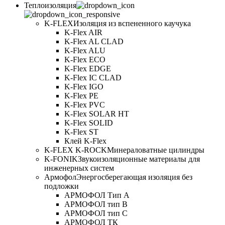
Теплоизоляция
K-FLEX
Изоляция из вспененного каучука
K-Flex AIR
K-Flex AL CLAD
K-Flex ALU
K-Flex ECO
K-Flex EDGE
K-Flex IC CLAD
K-Flex IGO
K-Flex PE
K-Flex PVC
K-Flex SOLAR HT
K-Flex SOLID
K-Flex ST
Клей K-Flex
K-FLEX K-ROCK
Минераловатные цилиндры
K-FONIK
Звукоизоляционные материалы для
инженерных систем
Армофол
Энергосберегающая изоляция без
подложки
АРМОФОЛ Тип А
АРМОФОЛ тип В
АРМОФОЛ тип C
АРМОФОЛ ТК