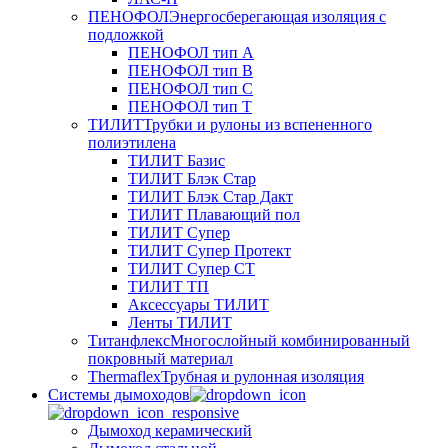
ПЕНОФОЛ
Энергосберегающая изоляция с
подложкой
ПЕНОФОЛ тип А
ПЕНОФОЛ тип B
ПЕНОФОЛ тип C
ПЕНОФОЛ тип T
ТИЛИТ
Трубки и рулоны из вспененного
полиэтилена
ТИЛИТ Базис
ТИЛИТ Блэк Стар
ТИЛИТ Блэк Стар Дакт
ТИЛИТ Плавающий пол
ТИЛИТ Супер
ТИЛИТ Супер Протект
ТИЛИТ Супер СТ
ТИЛИТ ТП
Аксессуары ТИЛИТ
Ленты ТИЛИТ
Титанфлекс
Многослойный комбинированный
покровный материал
Thermaflex
Трубная и рулонная изоляция
Cистемы дымоходов
Дымоход керамический