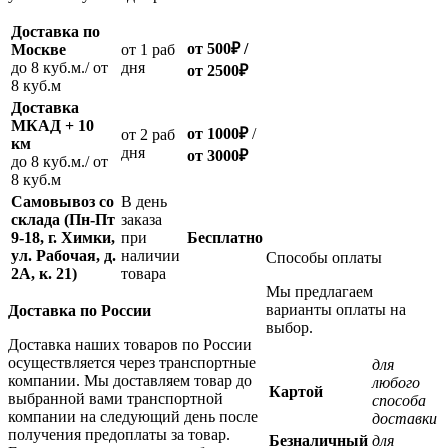
Доставка по
от 500
₽
/
Москве
oт 1 раб
до 8 куб.м./ от
дня
от 2500
₽
8 куб.м
Доставка
МКАД + 10
от 1000
₽
/
oт 2 раб
км
дня
от
3000
₽
до 8 куб.м./ от
8 куб.м
Самовывоз со
В день
склада (Пн-Пт
заказа
9-18, г. Химки,
при
Бесплатно
ул. Рабочая, д.
наличии
Способы оплаты
2А, к. 21)
товара
Мы предлагаем
варианты оплаты на
Доставка по России
выбор.
Доставка наших товаров по России
осуществляется через транспортные
для
компании. Мы доставляем товар до
любого
Картой
выбранной вами транспортной
способа
компании на следующий день после
доставки
получения предоплаты за товар.
Безналичный
для