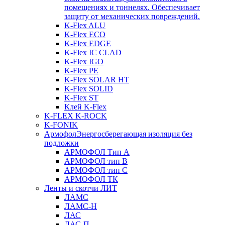
помещениях и тоннелях. Обеспечивает
защиту от механических повреждений.
K-Flex ALU
K-Flex ECO
K-Flex EDGE
K-Flex IC CLAD
K-Flex IGO
K-Flex PE
K-Flex SOLAR HT
K-Flex SOLID
K-Flex ST
Клей K-Flex
K-FLEX K-ROCK
K-FONIK
Армофол
Энергосберегающая изоляция без
подложки
АРМОФОЛ Тип А
АРМОФОЛ тип В
АРМОФОЛ тип C
АРМОФОЛ ТК
Ленты и скотчи ЛИТ
ЛАМС
ЛАМС-Н
ЛАС
ЛАС-П