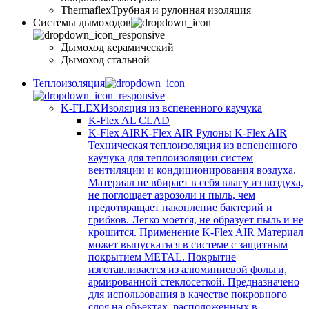
Thermaflex
Трубная и рулонная изоляция
Cистемы дымоходов
Дымоход керамический
Дымоход стальной
Теплоизоляция
K-FLEX
Изоляция из вспененного каучука
K-Flex AL CLAD
K-Flex AIR
K-Flex AIR Рулоны K-Flex AIR
Техническая теплоизоляция из вспененного
каучука для теплоизоляции систем
вентиляции и кондиционирования воздуха.
Материал не вбирает в себя влагу из воздуха,
не поглощает аэрозоли и пыль, чем
предотвращает накопление бактерий и
грибков. Легко моется, не образует пыль и не
крошится. Применение K-Flex AIR Материал
может выпускаться в системе c защитным
покрытием METAL. Покрытие
изготавливается из алюминиевой фольги,
армированной стеклосеткой. Предназначено
для использования в качестве покровного
слоя на объектах, расположенных в