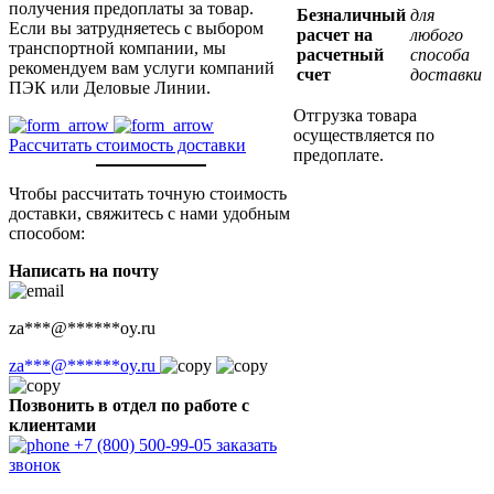
получения предоплаты за товар.
Безналичный
для
Если вы затрудняетесь с выбором
расчет на
любого
транспортной компании, мы
расчетный
способа
рекомендуем вам услуги компаний
счет
доставки
ПЭК или Деловые Линии.
Отгрузка товара
осуществляется по
Рассчитать стоимость доставки
предоплате.
Чтобы рассчитать точную стоимость
доставки, свяжитесь с нами удобным
способом:
Написать на почту
za
***
@
******
oy.ru
za
***
@
******
oy.ru
Позвонить в отдел по работе с
клиентами
+7 (800) 500-99-05
заказать
звонок