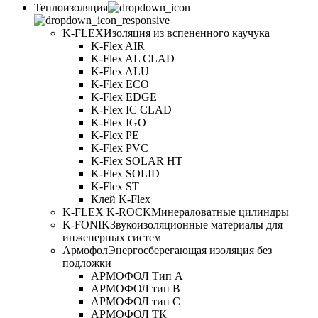
Теплоизоляция
K-FLEX
Изоляция из вспененного каучука
K-Flex AIR
K-Flex AL CLAD
K-Flex ALU
K-Flex ECO
K-Flex EDGE
K-Flex IC CLAD
K-Flex IGO
K-Flex PE
K-Flex PVC
K-Flex SOLAR HT
K-Flex SOLID
K-Flex ST
Клей K-Flex
K-FLEX K-ROCK
Минераловатные цилиндры
K-FONIK
Звукоизоляционные материалы для
инженерных систем
Армофол
Энергосберегающая изоляция без
подложки
АРМОФОЛ Тип А
АРМОФОЛ тип В
АРМОФОЛ тип C
АРМОФОЛ ТК