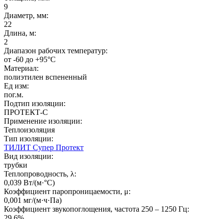
9
Диаметр, мм:
22
Длина, м:
2
Диапазон рабочих температур:
от -60 до +95°C
Материал:
полиэтилен вспененный
Ед изм:
пог.м.
Подтип изоляции:
ПРОТЕКТ-С
Применение изоляции:
Теплоизоляция
Тип изоляции:
ТИЛИТ Супер Протект
Вид изоляции:
трубки
Теплопроводность, λ:
0,039 Вт/(м·°C)
Коэффициент паропроницаемости, μ:
0,001 мг/(м·ч·Па)
Коэффициент звукопоглощения, частота 250 – 1250 Гц:
29,6%