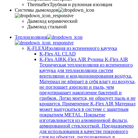
Thermaflex
Трубная и рулонная изоляция
Cистемы дымоходов
Дымоход керамический
Дымоход стальной
Теплоизоляция
K-FLEX
Изоляция из вспененного каучука
K-Flex AL CLAD
K-Flex AIR
K-Flex AIR Рулоны K-Flex AIR
Техническая теплоизоляция из вспененного
каучука для теплоизоляции систем
вентиляции и кондиционирования воздуха.
Материал не вбирает в себя влагу из воздуха,
не поглощает аэрозоли и пыль, чем
предотвращает накопление бактерий и
грибков. Легко моется, не образует пыль и не
крошится. Применение K-Flex AIR Материал
может выпускаться в системе c защитным
покрытием METAL. Покрытие
изготавливается из алюминиевой фольги,
армированной стеклосеткой. Предназначено
для использования в качестве покровного
слоя на объектах, расположенных в