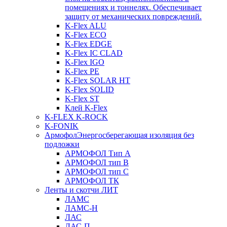
помещениях и тоннелях. Обеспечивает
защиту от механических повреждений.
K-Flex ALU
K-Flex ECO
K-Flex EDGE
K-Flex IC CLAD
K-Flex IGO
K-Flex PE
K-Flex SOLAR HT
K-Flex SOLID
K-Flex ST
Клей K-Flex
K-FLEX K-ROCK
K-FONIK
Армофол
Энергосберегающая изоляция без
подложки
АРМОФОЛ Тип А
АРМОФОЛ тип В
АРМОФОЛ тип C
АРМОФОЛ ТК
Ленты и скотчи ЛИТ
ЛАМС
ЛАМС-Н
ЛАС
ЛАС-П