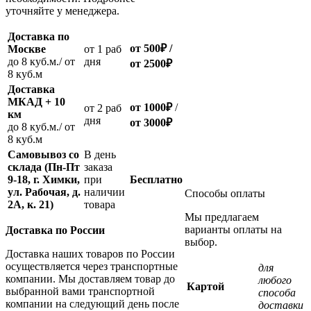
уточняйте у менеджера.
Доставка по
от 500
₽
/
Москве
oт 1 раб
до 8 куб.м./ от
дня
от 2500
₽
8 куб.м
Доставка
МКАД + 10
от 1000
₽
/
oт 2 раб
км
дня
от
3000
₽
до 8 куб.м./ от
8 куб.м
Самовывоз со
В день
склада (Пн-Пт
заказа
9-18, г. Химки,
при
Бесплатно
ул. Рабочая, д.
наличии
Способы оплаты
2А, к. 21)
товара
Мы предлагаем
варианты оплаты на
Доставка по России
выбор.
Доставка наших товаров по России
осуществляется через транспортные
для
компании. Мы доставляем товар до
любого
Картой
выбранной вами транспортной
способа
компании на следующий день после
доставки