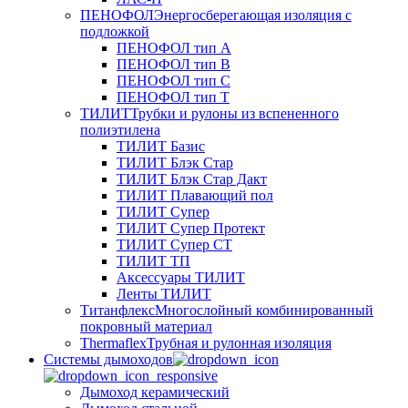
ПЕНОФОЛ
Энергосберегающая изоляция с
подложкой
ПЕНОФОЛ тип А
ПЕНОФОЛ тип B
ПЕНОФОЛ тип C
ПЕНОФОЛ тип T
ТИЛИТ
Трубки и рулоны из вспененного
полиэтилена
ТИЛИТ Базис
ТИЛИТ Блэк Стар
ТИЛИТ Блэк Стар Дакт
ТИЛИТ Плавающий пол
ТИЛИТ Супер
ТИЛИТ Супер Протект
ТИЛИТ Супер СТ
ТИЛИТ ТП
Аксессуары ТИЛИТ
Ленты ТИЛИТ
Титанфлекс
Многослойный комбинированный
покровный материал
Thermaflex
Трубная и рулонная изоляция
Cистемы дымоходов
Дымоход керамический