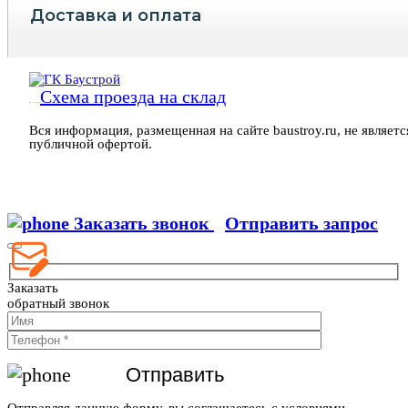
Доставка и оплата
Россия, г. Химки, ул. Рабочая д. 2А, к. 21
Схема проезда на склад
(заезд с ул. Рабочая, ворота №5)
Вся информация, размещенная на сайте baustroy.ru, не являетс
публичной офертой.
Заказать звонок
Отправить запрос
Заказать
обратный звонок
Отправляя данную форму, вы соглашаетесь с условиями