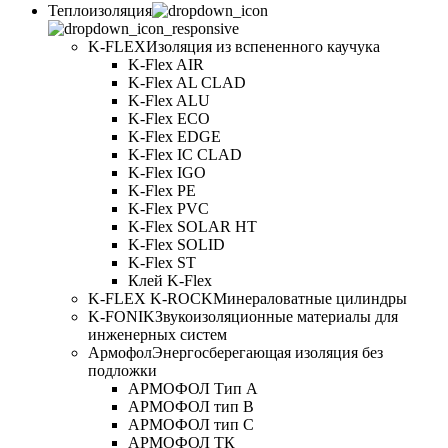
Теплоизоляция
K-FLEX
Изоляция из вспененного каучука
K-Flex AIR
K-Flex AL CLAD
K-Flex ALU
K-Flex ECO
K-Flex EDGE
K-Flex IC CLAD
K-Flex IGO
K-Flex PE
K-Flex PVC
K-Flex SOLAR HT
K-Flex SOLID
K-Flex ST
Клей K-Flex
K-FLEX K-ROCK
Минераловатные цилиндры
K-FONIK
Звукоизоляционные материалы для
инженерных систем
Армофол
Энергосберегающая изоляция без
подложки
АРМОФОЛ Тип А
АРМОФОЛ тип В
АРМОФОЛ тип C
АРМОФОЛ ТК