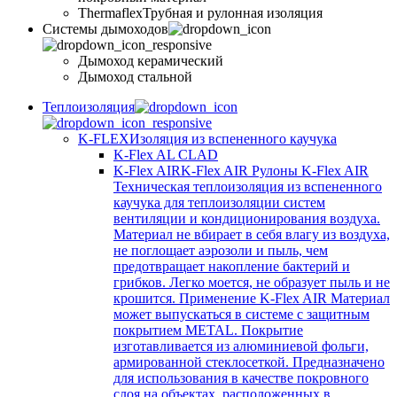
Thermaflex
Трубная и рулонная изоляция
Cистемы дымоходов
Дымоход керамический
Дымоход стальной
Теплоизоляция
K-FLEX
Изоляция из вспененного каучука
K-Flex AL CLAD
K-Flex AIR
K-Flex AIR Рулоны K-Flex AIR
Техническая теплоизоляция из вспененного
каучука для теплоизоляции систем
вентиляции и кондиционирования воздуха.
Материал не вбирает в себя влагу из воздуха,
не поглощает аэрозоли и пыль, чем
предотвращает накопление бактерий и
грибков. Легко моется, не образует пыль и не
крошится. Применение K-Flex AIR Материал
может выпускаться в системе c защитным
покрытием METAL. Покрытие
изготавливается из алюминиевой фольги,
армированной стеклосеткой. Предназначено
для использования в качестве покровного
слоя на объектах, расположенных в