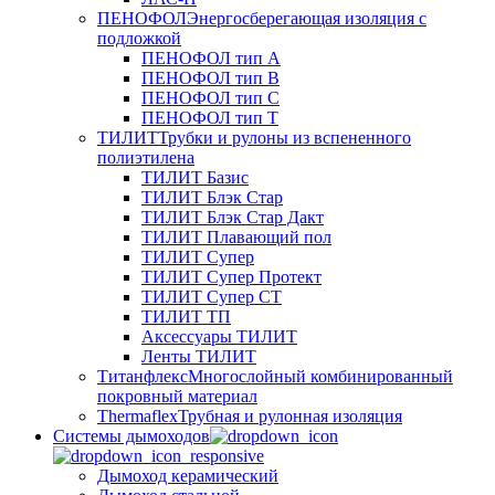
ПЕНОФОЛ
Энергосберегающая изоляция с
подложкой
ПЕНОФОЛ тип А
ПЕНОФОЛ тип B
ПЕНОФОЛ тип C
ПЕНОФОЛ тип T
ТИЛИТ
Трубки и рулоны из вспененного
полиэтилена
ТИЛИТ Базис
ТИЛИТ Блэк Стар
ТИЛИТ Блэк Стар Дакт
ТИЛИТ Плавающий пол
ТИЛИТ Супер
ТИЛИТ Супер Протект
ТИЛИТ Супер СТ
ТИЛИТ ТП
Аксессуары ТИЛИТ
Ленты ТИЛИТ
Титанфлекс
Многослойный комбинированный
покровный материал
Thermaflex
Трубная и рулонная изоляция
Cистемы дымоходов
Дымоход керамический