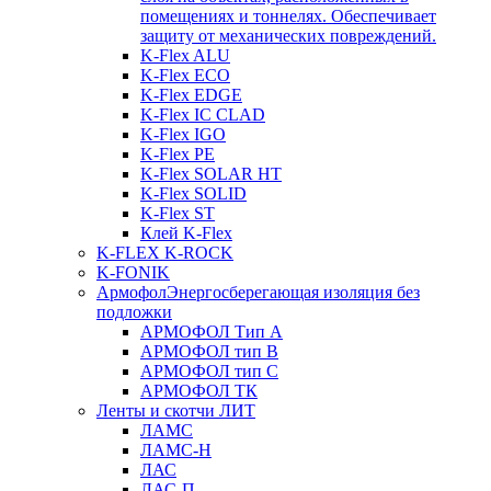
помещениях и тоннелях. Обеспечивает
защиту от механических повреждений.
K-Flex ALU
K-Flex ECO
K-Flex EDGE
K-Flex IC CLAD
K-Flex IGO
K-Flex PE
K-Flex SOLAR HT
K-Flex SOLID
K-Flex ST
Клей K-Flex
K-FLEX K-ROCK
K-FONIK
Армофол
Энергосберегающая изоляция без
подложки
АРМОФОЛ Тип А
АРМОФОЛ тип В
АРМОФОЛ тип C
АРМОФОЛ ТК
Ленты и скотчи ЛИТ
ЛАМС
ЛАМС-Н
ЛАС
ЛАС-П