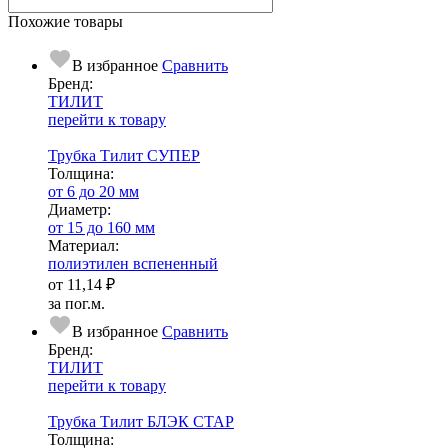
Похожие товары
В избранное
Сравнить
Бренд:
ТИЛИТ
перейти к товару
Трубка Тилит СУПЕР
Тол­щи­на:
от 6 до 20 мм
Диаметр:
от 15 до 160 мм
Ма­­те­­ри­­ал:
полиэтилен вспененный
от
11,14 ₽
за пог.м.
В избранное
Сравнить
Бренд:
ТИЛИТ
перейти к товару
Трубка Тилит БЛЭК СТАР
Тол­щи­на: