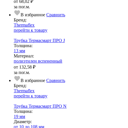
от
68,02 ₽
за пог.м.
В избранное
Сравнить
Бренд:
Thermaflex
перейти к товару
Трубка Термасмарт ПРО J
Тол­щи­на:
13 мм
Ма­­те­­ри­­ал:
полиэтилен вспененный
от
132,58 ₽
за пог.м.
В избранное
Сравнить
Бренд:
Thermaflex
перейти к товару
Трубка Термасмарт ПРО N
Тол­щи­на:
19 мм
Диаметр:
от 10 до 108 мм