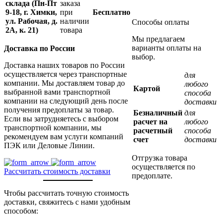
склада (Пн-Пт
заказа
9-18, г. Химки,
при
Бесплатно
ул. Рабочая, д.
наличии
Способы оплаты
2А, к. 21)
товара
Мы предлагаем
варианты оплаты на
Доставка по России
выбор.
Доставка наших товаров по России
осуществляется через транспортные
для
компании. Мы доставляем товар до
любого
Картой
выбранной вами транспортной
способа
компании на следующий день после
доставки
получения предоплаты за товар.
Безналичный
для
Если вы затрудняетесь с выбором
расчет на
любого
транспортной компании, мы
расчетный
способа
рекомендуем вам услуги компаний
счет
доставки
ПЭК или Деловые Линии.
Отгрузка товара
осуществляется по
Рассчитать стоимость доставки
предоплате.
Чтобы рассчитать точную стоимость
доставки, свяжитесь с нами удобным
способом: