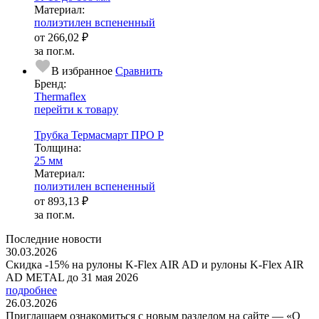
Ма­­те­­ри­­ал:
полиэтилен вспененный
от
266,02 ₽
за пог.м.
В избранное
Сравнить
Бренд:
Thermaflex
перейти к товару
Трубка Термасмарт ПРО Р
Тол­щи­на:
25 мм
Ма­­те­­ри­­ал:
полиэтилен вспененный
от
893,13 ₽
за пог.м.
Последние новости
30.03.2026
Скидка -15% на рулоны K-Flex AIR AD и рулоны K-Flex AIR
AD METAL до 31 мая 2026
подробнее
26.03.2026
Приглашаем ознакомиться с новым разделом на сайте — «О