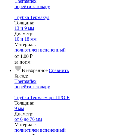
Thermaflex
перейти к товару
Трубка Термакул
Тол­щи­на:
13 и 9 мм
Диаметр:
10 и 18 мм
Ма­­те­­ри­­ал:
полиэтилен вспененный
от
1,00 ₽
за пог.м.
В избранное
Сравнить
Бренд:
Thermaflex
перейти к товару
Трубка Термасмарт ПРО E
Тол­щи­на:
9 мм
Диаметр:
от 6 до 76 мм
Ма­­те­­ри­­ал:
полиэтилен вспененный