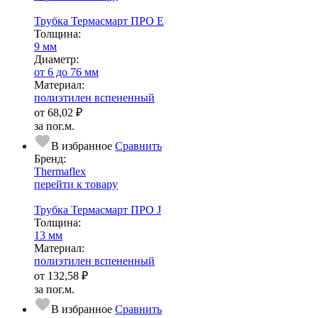
Трубка Термасмарт ПРО E
Тол­щи­на:
9 мм
Диаметр:
от 6 до 76 мм
Ма­­те­­ри­­ал:
полиэтилен вспененный
от
68,02 ₽
за пог.м.
В избранное
Сравнить
Бренд:
Thermaflex
перейти к товару
Трубка Термасмарт ПРО J
Тол­щи­на:
13 мм
Ма­­те­­ри­­ал:
полиэтилен вспененный
от
132,58 ₽
за пог.м.
В избранное
Сравнить