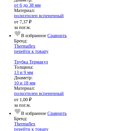
от 6 до 38 мм
Ма­­те­­ри­­ал:
полиэтилен вспененный
от
7,37 ₽
за пог.м.
В избранное
Сравнить
Бренд:
Thermaflex
перейти к товару
Трубка Термакул
Тол­щи­на:
13 и 9 мм
Диаметр:
10 и 18 мм
Ма­­те­­ри­­ал:
полиэтилен вспененный
от
1,00 ₽
за пог.м.
В избранное
Сравнить
Бренд:
Thermaflex
перейти к товару