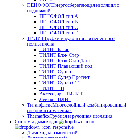
ПЕНОФОЛ
Энергосберегающая изоляция с
подложкой
ПЕНОФОЛ тип А
ПЕНОФОЛ тип B
ПЕНОФОЛ тип C
ПЕНОФОЛ тип T
ТИЛИТ
Трубки и рулоны из вспененного
полиэтилена
ТИЛИТ Базис
ТИЛИТ Блэк Стар
ТИЛИТ Блэк Стар Дакт
ТИЛИТ Плавающий пол
ТИЛИТ Супер
ТИЛИТ Супер Протект
ТИЛИТ Супер СТ
ТИЛИТ ТП
Аксессуары ТИЛИТ
Ленты ТИЛИТ
Титанфлекс
Многослойный комбинированный
покровный материал
Thermaflex
Трубная и рулонная изоляция
Cистемы дымоходов
Дымоход керамический