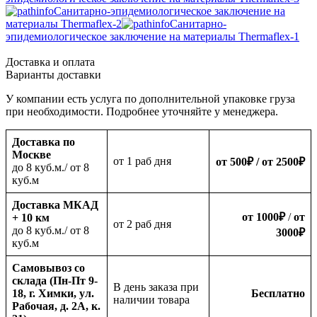
Санитарно-эпидемиологическое заключение на
материалы Thermaflex-2
Санитарно-
эпидемиологическое заключение на материалы Thermaflex-1
Доставка и оплата
Варианты доставки
У компании есть услуга по дополнительной упаковке груза
при необходимости. Подробнее уточняйте у менеджера.
Доставка по
Москве
oт 1 раб дня
от 500
₽
/ от 2500
₽
до 8 куб.м./ от 8
куб.м
Доставка МКАД
от 1000
₽
/
от
+ 10 км
oт 2 раб дня
до 8 куб.м./ от 8
3000
₽
куб.м
Самовывоз со
склада (Пн-Пт 9-
В день заказа при
18, г. Химки, ул.
Бесплатно
наличии товара
Рабочая, д. 2А, к.