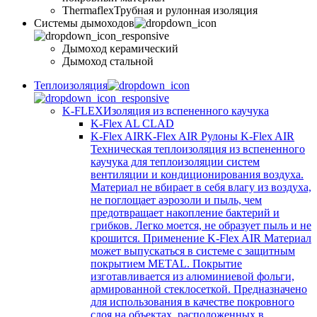
Thermaflex
Трубная и рулонная изоляция
Cистемы дымоходов
Дымоход керамический
Дымоход стальной
Теплоизоляция
K-FLEX
Изоляция из вспененного каучука
K-Flex AL CLAD
K-Flex AIR
K-Flex AIR Рулоны K-Flex AIR
Техническая теплоизоляция из вспененного
каучука для теплоизоляции систем
вентиляции и кондиционирования воздуха.
Материал не вбирает в себя влагу из воздуха,
не поглощает аэрозоли и пыль, чем
предотвращает накопление бактерий и
грибков. Легко моется, не образует пыль и не
крошится. Применение K-Flex AIR Материал
может выпускаться в системе c защитным
покрытием METAL. Покрытие
изготавливается из алюминиевой фольги,
армированной стеклосеткой. Предназначено
для использования в качестве покровного
слоя на объектах, расположенных в