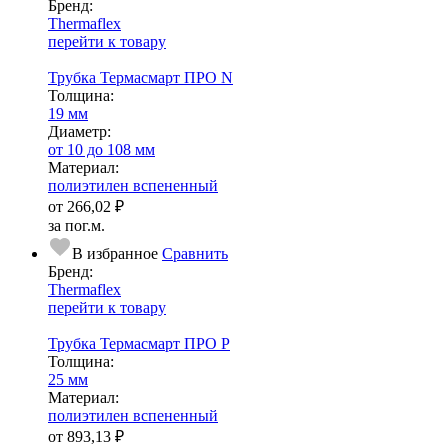
Бренд:
Thermaflex
перейти к товару
Трубка Термасмарт ПРО N
Тол­щи­на:
19 мм
Диаметр:
от 10 до 108 мм
Ма­­те­­ри­­ал:
полиэтилен вспененный
от
266,02 ₽
за пог.м.
В избранное
Сравнить
Бренд:
Thermaflex
перейти к товару
Трубка Термасмарт ПРО Р
Тол­щи­на:
25 мм
Ма­­те­­ри­­ал:
полиэтилен вспененный
от
893,13 ₽