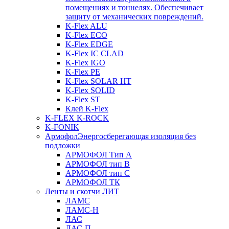
помещениях и тоннелях. Обеспечивает
защиту от механических повреждений.
K-Flex ALU
K-Flex ECO
K-Flex EDGE
K-Flex IC CLAD
K-Flex IGO
K-Flex PE
K-Flex SOLAR HT
K-Flex SOLID
K-Flex ST
Клей K-Flex
K-FLEX K-ROCK
K-FONIK
Армофол
Энергосберегающая изоляция без
подложки
АРМОФОЛ Тип А
АРМОФОЛ тип В
АРМОФОЛ тип C
АРМОФОЛ ТК
Ленты и скотчи ЛИТ
ЛАМС
ЛАМС-Н
ЛАС
ЛАС-П