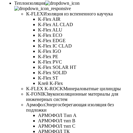
Теплоизоляция
K-FLEX
Изоляция из вспененного каучука
K-Flex AIR
K-Flex AL CLAD
K-Flex ALU
K-Flex ECO
K-Flex EDGE
K-Flex IC CLAD
K-Flex IGO
K-Flex PE
K-Flex PVC
K-Flex SOLAR HT
K-Flex SOLID
K-Flex ST
Клей K-Flex
K-FLEX K-ROCK
Минераловатные цилиндры
K-FONIK
Звукоизоляционные материалы для
инженерных систем
Армофол
Энергосберегающая изоляция без
подложки
АРМОФОЛ Тип А
АРМОФОЛ тип В
АРМОФОЛ тип C
АРМОФОЛ ТК