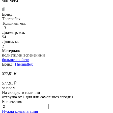
50019864
Бренд:
Thermaflex
Толщина, мм:
13
Диаметр, мм:
54
Длина, м:
2
Материал:
полиэтилен вспененный
больше свойств
Бренд:
Thermaflex
577,91
₽
577,91 ₽
за пог.м.
На складе: в наличии
отгрузка от 1 дня или самовывоз сегодня
Количество
Количество
товара
Нужна консультация