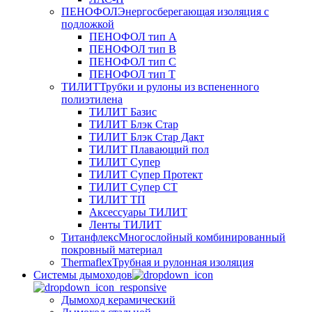
ПЕНОФОЛ
Энергосберегающая изоляция с
подложкой
ПЕНОФОЛ тип А
ПЕНОФОЛ тип B
ПЕНОФОЛ тип C
ПЕНОФОЛ тип T
ТИЛИТ
Трубки и рулоны из вспененного
полиэтилена
ТИЛИТ Базис
ТИЛИТ Блэк Стар
ТИЛИТ Блэк Стар Дакт
ТИЛИТ Плавающий пол
ТИЛИТ Супер
ТИЛИТ Супер Протект
ТИЛИТ Супер СТ
ТИЛИТ ТП
Аксессуары ТИЛИТ
Ленты ТИЛИТ
Титанфлекс
Многослойный комбинированный
покровный материал
Thermaflex
Трубная и рулонная изоляция
Cистемы дымоходов
Дымоход керамический