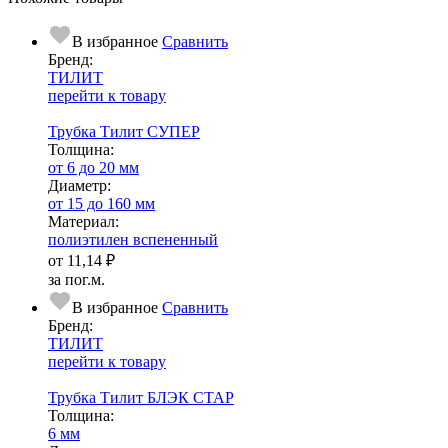
В избранное
Сравнить
Бренд:
ТИЛИТ
перейти к товару
Трубка Тилит СУПЕР
Тол­щи­на:
от 6 до 20 мм
Диаметр:
от 15 до 160 мм
Ма­­те­­ри­­ал:
полиэтилен вспененный
от
11,14 ₽
за пог.м.
В избранное
Сравнить
Бренд:
ТИЛИТ
перейти к товару
Трубка Тилит БЛЭК СТАР
Тол­щи­на:
6 мм