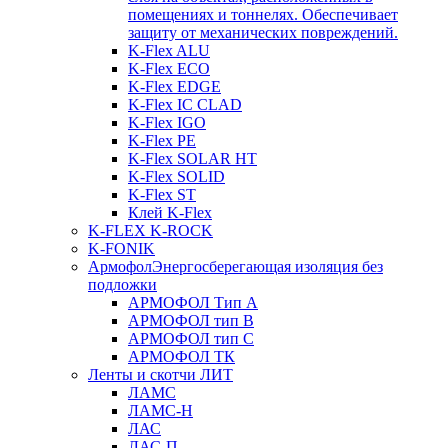
помещениях и тоннелях. Обеспечивает
защиту от механических повреждений.
K-Flex ALU
K-Flex ECO
K-Flex EDGE
K-Flex IC CLAD
K-Flex IGO
K-Flex PE
K-Flex SOLAR HT
K-Flex SOLID
K-Flex ST
Клей K-Flex
K-FLEX K-ROCK
K-FONIK
Армофол
Энергосберегающая изоляция без
подложки
АРМОФОЛ Тип А
АРМОФОЛ тип В
АРМОФОЛ тип C
АРМОФОЛ ТК
Ленты и скотчи ЛИТ
ЛАМС
ЛАМС-Н
ЛАС
ЛАС-П