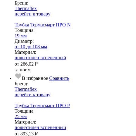
Бренд:
Thermaflex
перейти к товару
Трубка Термасмарт ПРО N
Тол­щи­на:
19 мм
Диаметр:
от 10 до 108 мм
Ма­­те­­ри­­ал:
полиэтилен вспененный
от
266,02 ₽
за пог.м.
В избранное
Сравнить
Бренд:
Thermaflex
перейти к товару
Трубка Термасмарт ПРО Р
Тол­щи­на:
25 мм
Ма­­те­­ри­­ал:
полиэтилен вспененный
от
893,13 ₽