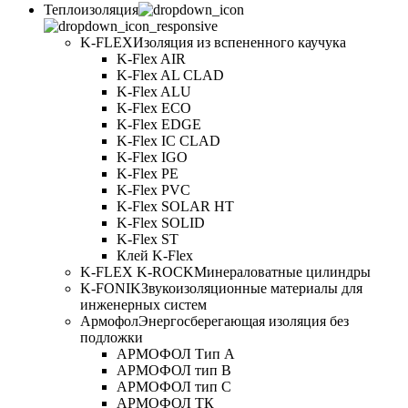
Теплоизоляция
K-FLEX
Изоляция из вспененного каучука
K-Flex AIR
K-Flex AL CLAD
K-Flex ALU
K-Flex ECO
K-Flex EDGE
K-Flex IC CLAD
K-Flex IGO
K-Flex PE
K-Flex PVC
K-Flex SOLAR HT
K-Flex SOLID
K-Flex ST
Клей K-Flex
K-FLEX K-ROCK
Минераловатные цилиндры
K-FONIK
Звукоизоляционные материалы для
инженерных систем
Армофол
Энергосберегающая изоляция без
подложки
АРМОФОЛ Тип А
АРМОФОЛ тип В
АРМОФОЛ тип C
АРМОФОЛ ТК