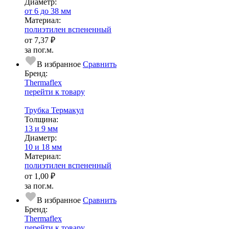
Диаметр:
от 6 до 38 мм
Ма­­те­­ри­­ал:
полиэтилен вспененный
от
7,37 ₽
за пог.м.
В избранное
Сравнить
Бренд:
Thermaflex
перейти к товару
Трубка Термакул
Тол­щи­на:
13 и 9 мм
Диаметр:
10 и 18 мм
Ма­­те­­ри­­ал:
полиэтилен вспененный
от
1,00 ₽
за пог.м.
В избранное
Сравнить
Бренд:
Thermaflex
перейти к товару