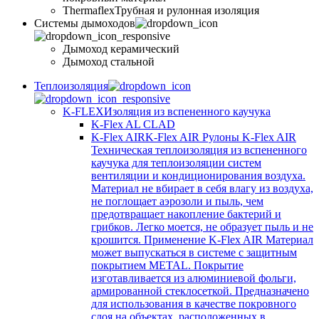
Thermaflex
Трубная и рулонная изоляция
Cистемы дымоходов
Дымоход керамический
Дымоход стальной
Теплоизоляция
K-FLEX
Изоляция из вспененного каучука
K-Flex AL CLAD
K-Flex AIR
K-Flex AIR Рулоны K-Flex AIR
Техническая теплоизоляция из вспененного
каучука для теплоизоляции систем
вентиляции и кондиционирования воздуха.
Материал не вбирает в себя влагу из воздуха,
не поглощает аэрозоли и пыль, чем
предотвращает накопление бактерий и
грибков. Легко моется, не образует пыль и не
крошится. Применение K-Flex AIR Материал
может выпускаться в системе c защитным
покрытием METAL. Покрытие
изготавливается из алюминиевой фольги,
армированной стеклосеткой. Предназначено
для использования в качестве покровного
слоя на объектах, расположенных в