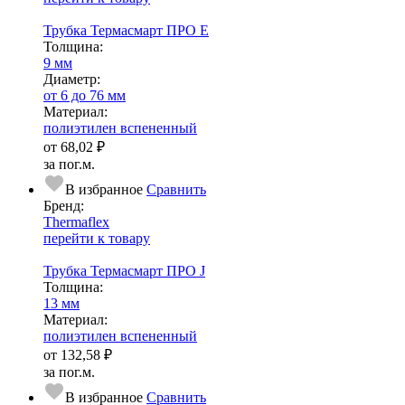
Трубка Термасмарт ПРО E
Тол­щи­на:
9 мм
Диаметр:
от 6 до 76 мм
Ма­­те­­ри­­ал:
полиэтилен вспененный
от
68,02 ₽
за пог.м.
В избранное
Сравнить
Бренд:
Thermaflex
перейти к товару
Трубка Термасмарт ПРО J
Тол­щи­на:
13 мм
Ма­­те­­ри­­ал:
полиэтилен вспененный
от
132,58 ₽
за пог.м.
В избранное
Сравнить