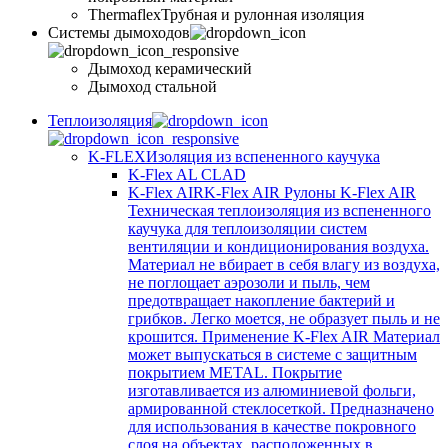
Thermaflex
Трубная и рулонная изоляция
Cистемы дымоходов
Дымоход керамический
Дымоход стальной
Теплоизоляция
K-FLEX
Изоляция из вспененного каучука
K-Flex AL CLAD
K-Flex AIR
K-Flex AIR Рулоны K-Flex AIR
Техническая теплоизоляция из вспененного
каучука для теплоизоляции систем
вентиляции и кондиционирования воздуха.
Материал не вбирает в себя влагу из воздуха,
не поглощает аэрозоли и пыль, чем
предотвращает накопление бактерий и
грибков. Легко моется, не образует пыль и не
крошится. Применение K-Flex AIR Материал
может выпускаться в системе c защитным
покрытием METAL. Покрытие
изготавливается из алюминиевой фольги,
армированной стеклосеткой. Предназначено
для использования в качестве покровного
слоя на объектах, расположенных в