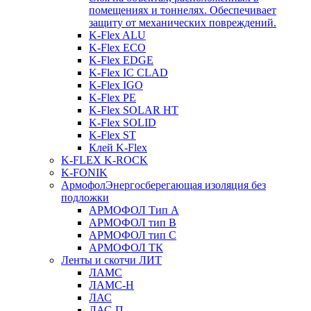
помещениях и тоннелях. Обеспечивает
защиту от механических повреждений.
K-Flex ALU
K-Flex ECO
K-Flex EDGE
K-Flex IC CLAD
K-Flex IGO
K-Flex PE
K-Flex SOLAR HT
K-Flex SOLID
K-Flex ST
Клей K-Flex
K-FLEX K-ROCK
K-FONIK
Армофол
Энергосберегающая изоляция без
подложки
АРМОФОЛ Тип А
АРМОФОЛ тип В
АРМОФОЛ тип C
АРМОФОЛ ТК
Ленты и скотчи ЛИТ
ЛАМС
ЛАМС-Н
ЛАС
ЛАС-П