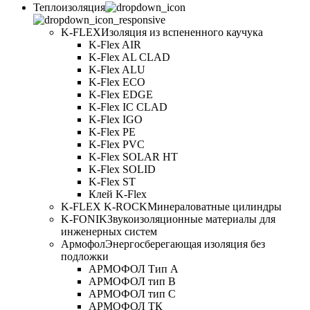
Теплоизоляция
K-FLEX
Изоляция из вспененного каучука
K-Flex AIR
K-Flex AL CLAD
K-Flex ALU
K-Flex ECO
K-Flex EDGE
K-Flex IC CLAD
K-Flex IGO
K-Flex PE
K-Flex PVC
K-Flex SOLAR HT
K-Flex SOLID
K-Flex ST
Клей K-Flex
K-FLEX K-ROCK
Минераловатные цилиндры
K-FONIK
Звукоизоляционные материалы для
инженерных систем
Армофол
Энергосберегающая изоляция без
подложки
АРМОФОЛ Тип А
АРМОФОЛ тип В
АРМОФОЛ тип C
АРМОФОЛ ТК