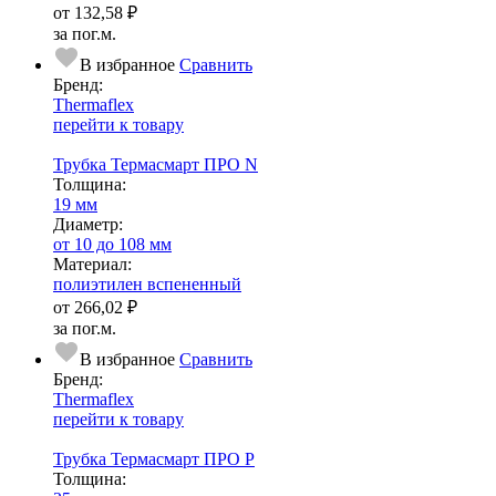
от
132,58 ₽
за пог.м.
В избранное
Сравнить
Бренд:
Thermaflex
перейти к товару
Трубка Термасмарт ПРО N
Тол­щи­на:
19 мм
Диаметр:
от 10 до 108 мм
Ма­­те­­ри­­ал:
полиэтилен вспененный
от
266,02 ₽
за пог.м.
В избранное
Сравнить
Бренд:
Thermaflex
перейти к товару
Трубка Термасмарт ПРО Р
Тол­щи­на: