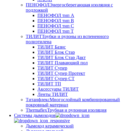
ПЕНОФОЛ
Энергосберегающая изоляция с
подложкой
ПЕНОФОЛ тип А
ПЕНОФОЛ тип B
ПЕНОФОЛ тип C
ПЕНОФОЛ тип T
ТИЛИТ
Трубки и рулоны из вспененного
полиэтилена
ТИЛИТ Базис
ТИЛИТ Блэк Стар
ТИЛИТ Блэк Стар Дакт
ТИЛИТ Плавающий пол
ТИЛИТ Супер
ТИЛИТ Супер Протект
ТИЛИТ Супер СТ
ТИЛИТ ТП
Аксессуары ТИЛИТ
Ленты ТИЛИТ
Титанфлекс
Многослойный комбинированный
покровный материал
Thermaflex
Трубная и рулонная изоляция
Cистемы дымоходов
Дымоход керамический