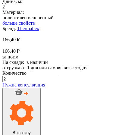
Длина, м:
2
Материал:
полиэтилен вспененный
больше свойств
Бренд:
Thermaflex
166,40
₽
166,40 ₽
за пог.м.
На складе: в наличии
отгрузка от 1 дня или самовывоз сегодня
Количество
Количество
товара
Нужна консультация
Трубка
Термасмарт
ПРО
E-
28
В корзину