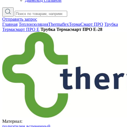
Дымоход стальной
Отправить запрос
Главная
Теплоизоляция
Thermaflex
ТермаСмарт ПРО
Трубка
Термасмарт ПРО E
Трубка Термасмарт ПРО E-28
Материал:
полиэтилен вспененный