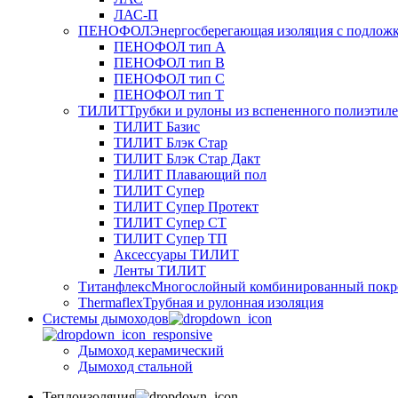
ЛАС-П
ПЕНОФОЛ
Энергосберегающая изоляция с подлож
ПЕНОФОЛ тип А
ПЕНОФОЛ тип B
ПЕНОФОЛ тип C
ПЕНОФОЛ тип T
ТИЛИТ
Трубки и рулоны из вспененного полиэтил
ТИЛИТ Базис
ТИЛИТ Блэк Стар
ТИЛИТ Блэк Стар Дакт
ТИЛИТ Плавающий пол
ТИЛИТ Супер
ТИЛИТ Супер Протект
ТИЛИТ Супер СТ
ТИЛИТ Супер ТП
Аксессуары ТИЛИТ
Ленты ТИЛИТ
Титанфлекс
Многослойный комбинированный покр
Thermaflex
Трубная и рулонная изоляция
Cистемы дымоходов
Дымоход керамический
Дымоход стальной
Теплоизоляция