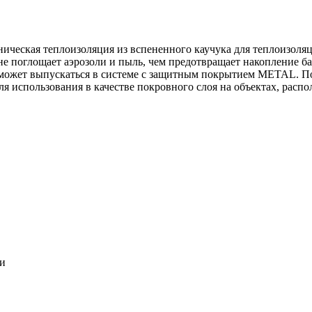
ническая теплоизоляция из вспененного каучука для теплоизоля
 не поглощает аэрозоли и пыль, чем предотвращает накопление ба
может выпускаться в системе c защитным покрытием METAL. По
ля использования в качестве покровного слоя на объектах, расп
ки