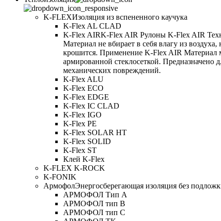
K-FLEX
Изоляция из вспененного каучука
K-Flex AL CLAD
K-Flex AIR
K-Flex AIR Рулоны K-Flex AIR Тех
Материал не вбирает в себя влагу из воздуха,
крошится. Применение K-Flex AIR Материал 
армированной стеклосеткой. Предназначено д
механических повреждений.
K-Flex ALU
K-Flex ECO
K-Flex EDGE
K-Flex IC CLAD
K-Flex IGO
K-Flex PE
K-Flex SOLAR HT
K-Flex SOLID
K-Flex ST
Клей K-Flex
K-FLEX K-ROCK
K-FONIK
Армофол
Энергосберегающая изоляция без подлож
АРМОФОЛ Тип А
АРМОФОЛ тип В
АРМОФОЛ тип C