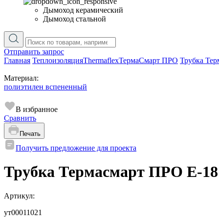
Дымоход керамический
Дымоход стальной
Отправить запрос
Главная
Теплоизоляция
Thermaflex
ТермаСмарт ПРО
Трубка Тер
Материал:
полиэтилен вспененный
В избранное
Сравнить
Печать
Получить предложение для проекта
Трубка Термасмарт ПРО E-18
Артикул:
ут00011021