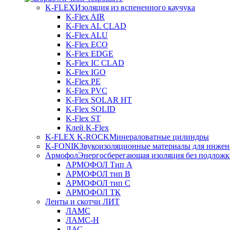
K-FLEX
Изоляция из вспененного каучука
K-Flex AIR
K-Flex AL CLAD
K-Flex ALU
K-Flex ECO
K-Flex EDGE
K-Flex IC CLAD
K-Flex IGO
K-Flex PE
K-Flex PVC
K-Flex SOLAR HT
K-Flex SOLID
K-Flex ST
Клей K-Flex
K-FLEX K-ROCK
Минераловатные цилиндры
K-FONIK
Звукоизоляционные материалы для инжен
Армофол
Энергосберегающая изоляция без подлож
АРМОФОЛ Тип А
АРМОФОЛ тип В
АРМОФОЛ тип C
АРМОФОЛ ТК
Ленты и скотчи ЛИТ
ЛАМС
ЛАМС-Н
ЛАС