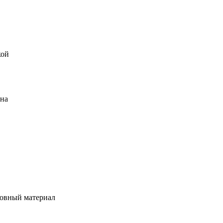
кой
ена
овный материал