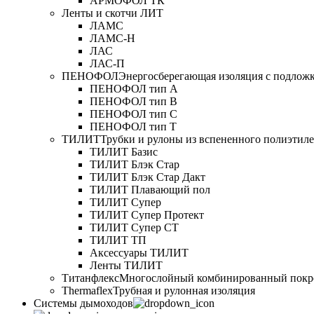
АРМОФОЛ ТК
Ленты и скотчи ЛИТ
ЛАМС
ЛАМС-Н
ЛАС
ЛАС-П
ПЕНОФОЛ
Энергосберегающая изоляция с подлож
ПЕНОФОЛ тип А
ПЕНОФОЛ тип B
ПЕНОФОЛ тип C
ПЕНОФОЛ тип T
ТИЛИТ
Трубки и рулоны из вспененного полиэтил
ТИЛИТ Базис
ТИЛИТ Блэк Стар
ТИЛИТ Блэк Стар Дакт
ТИЛИТ Плавающий пол
ТИЛИТ Супер
ТИЛИТ Супер Протект
ТИЛИТ Супер СТ
ТИЛИТ ТП
Аксессуары ТИЛИТ
Ленты ТИЛИТ
Титанфлекс
Многослойный комбинированный покр
Thermaflex
Трубная и рулонная изоляция
Cистемы дымоходов