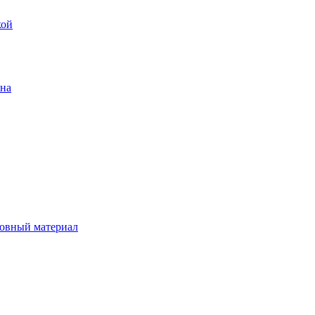
кой
ена
овный материал