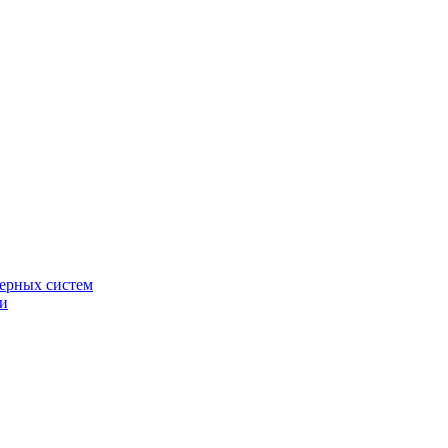
ерных систем
ки