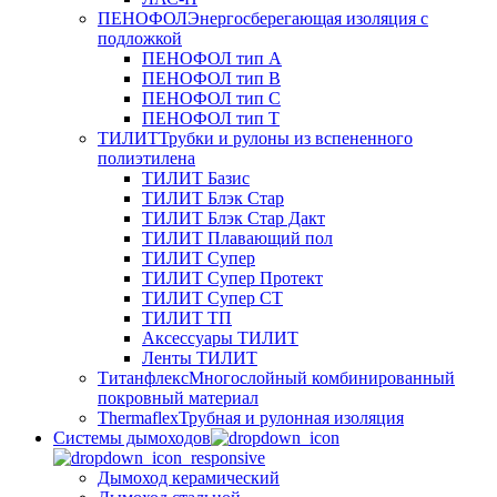
ПЕНОФОЛ
Энергосберегающая изоляция с
подложкой
ПЕНОФОЛ тип А
ПЕНОФОЛ тип B
ПЕНОФОЛ тип C
ПЕНОФОЛ тип T
ТИЛИТ
Трубки и рулоны из вспененного
полиэтилена
ТИЛИТ Базис
ТИЛИТ Блэк Стар
ТИЛИТ Блэк Стар Дакт
ТИЛИТ Плавающий пол
ТИЛИТ Супер
ТИЛИТ Супер Протект
ТИЛИТ Супер СТ
ТИЛИТ ТП
Аксессуары ТИЛИТ
Ленты ТИЛИТ
Титанфлекс
Многослойный комбинированный
покровный материал
Thermaflex
Трубная и рулонная изоляция
Cистемы дымоходов
Дымоход керамический