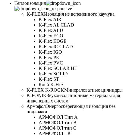
Теплоизоляция
K-FLEX
Изоляция из вспененного каучука
K-Flex AIR
K-Flex AL CLAD
K-Flex ALU
K-Flex ECO
K-Flex EDGE
K-Flex IC CLAD
K-Flex IGO
K-Flex PE
K-Flex PVC
K-Flex SOLAR HT
K-Flex SOLID
K-Flex ST
Клей K-Flex
K-FLEX K-ROCK
Минераловатные цилиндры
K-FONIK
Звукоизоляционные материалы для
инженерных систем
Армофол
Энергосберегающая изоляция без
подложки
АРМОФОЛ Тип А
АРМОФОЛ тип В
АРМОФОЛ тип C
АРМОФОЛ ТК