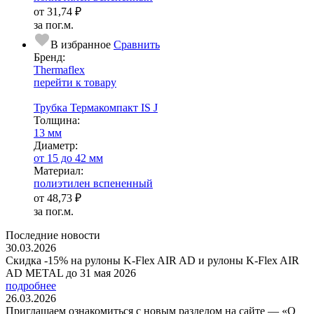
от
31,74 ₽
за пог.м.
В избранное
Сравнить
Бренд:
Thermaflex
перейти к товару
Трубка Термакомпакт IS J
Тол­щи­на:
13 мм
Диаметр:
от 15 до 42 мм
Ма­­те­­ри­­ал:
полиэтилен вспененный
от
48,73 ₽
за пог.м.
Последние новости
30.03.2026
Скидка -15% на рулоны K-Flex AIR AD и рулоны K-Flex AIR
AD METAL до 31 мая 2026
подробнее
26.03.2026
Приглашаем ознакомиться с новым разделом на сайте — «О