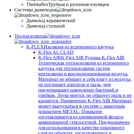
Thermaflex
Трубная и рулонная изоляция
Cистемы дымоходов
Дымоход керамический
Дымоход стальной
Теплоизоляция
K-FLEX
Изоляция из вспененного каучука
K-Flex AL CLAD
K-Flex AIR
K-Flex AIR Рулоны K-Flex AIR
Техническая теплоизоляция из вспененного
каучука для теплоизоляции систем
вентиляции и кондиционирования воздуха.
Материал не вбирает в себя влагу из воздуха,
не поглощает аэрозоли и пыль, чем
предотвращает накопление бактерий и
грибков. Легко моется, не образует пыль и не
крошится. Применение K-Flex AIR Материал
может выпускаться в системе c защитным
покрытием METAL. Покрытие
изготавливается из алюминиевой фольги,
армированной стеклосеткой. Предназначено
для использования в качестве покровного
слоя на объектах, расположенных в