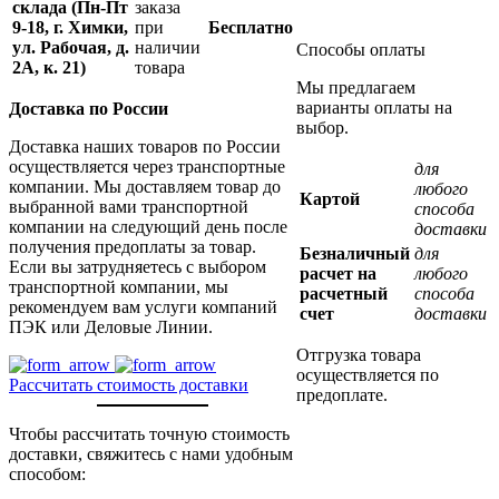
склада (Пн-Пт
заказа
9-18, г. Химки,
при
Бесплатно
ул. Рабочая, д.
наличии
Способы оплаты
2А, к. 21)
товара
Мы предлагаем
варианты оплаты на
Доставка по России
выбор.
Доставка наших товаров по России
осуществляется через транспортные
для
компании. Мы доставляем товар до
любого
Картой
выбранной вами транспортной
способа
компании на следующий день после
доставки
получения предоплаты за товар.
Безналичный
для
Если вы затрудняетесь с выбором
расчет на
любого
транспортной компании, мы
расчетный
способа
рекомендуем вам услуги компаний
счет
доставки
ПЭК или Деловые Линии.
Отгрузка товара
осуществляется по
Рассчитать стоимость доставки
предоплате.
Чтобы рассчитать точную стоимость
доставки, свяжитесь с нами удобным
способом: