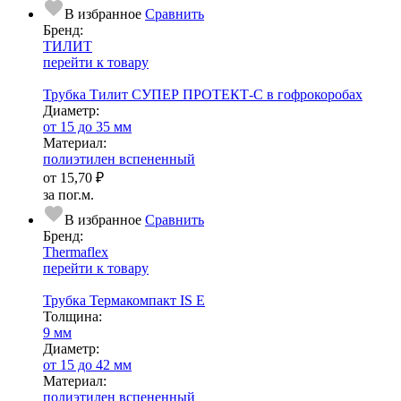
В избранное
Сравнить
Бренд:
ТИЛИТ
перейти к товару
Трубка Тилит СУПЕР ПРОТЕКТ-С в гофрокоробах
Диаметр:
от 15 до 35 мм
Ма­­те­­ри­­ал:
полиэтилен вспененный
от
15,70 ₽
за пог.м.
В избранное
Сравнить
Бренд:
Thermaflex
перейти к товару
Трубка Термакомпакт IS E
Тол­щи­на:
9 мм
Диаметр:
от 15 до 42 мм
Ма­­те­­ри­­ал:
полиэтилен вспененный