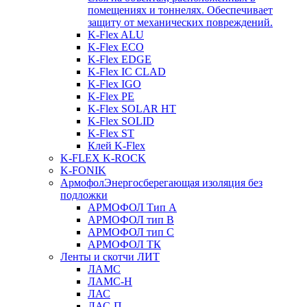
помещениях и тоннелях. Обеспечивает
защиту от механических повреждений.
K-Flex ALU
K-Flex ECO
K-Flex EDGE
K-Flex IC CLAD
K-Flex IGO
K-Flex PE
K-Flex SOLAR HT
K-Flex SOLID
K-Flex ST
Клей K-Flex
K-FLEX K-ROCK
K-FONIK
Армофол
Энергосберегающая изоляция без
подложки
АРМОФОЛ Тип А
АРМОФОЛ тип В
АРМОФОЛ тип C
АРМОФОЛ ТК
Ленты и скотчи ЛИТ
ЛАМС
ЛАМС-Н
ЛАС
ЛАС-П