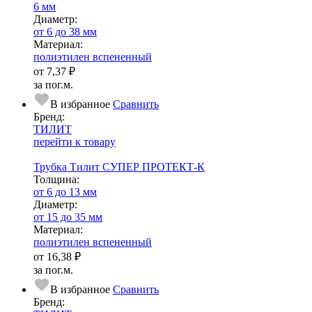
6 мм
Диаметр:
от 6 до 38 мм
Ма­­те­­ри­­ал:
полиэтилен вспененный
от
7,37 ₽
за пог.м.
В избранное
Сравнить
Бренд:
ТИЛИТ
перейти к товару
Трубка Тилит СУПЕР ПРОТЕКТ-К
Тол­щи­на:
от 6 до 13 мм
Диаметр:
от 15 до 35 мм
Ма­­те­­ри­­ал:
полиэтилен вспененный
от
16,38 ₽
за пог.м.
В избранное
Сравнить
Бренд: