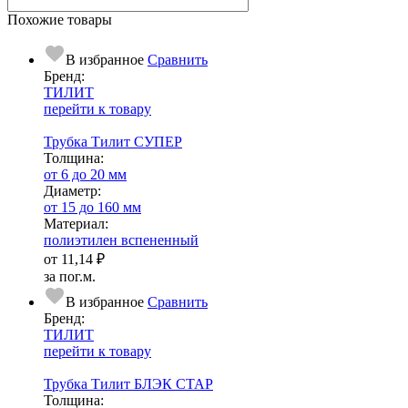
Похожие товары
В избранное
Сравнить
Бренд:
ТИЛИТ
перейти к товару
Трубка Тилит СУПЕР
Тол­щи­на:
от 6 до 20 мм
Диаметр:
от 15 до 160 мм
Ма­­те­­ри­­ал:
полиэтилен вспененный
от
11,14 ₽
за пог.м.
В избранное
Сравнить
Бренд:
ТИЛИТ
перейти к товару
Трубка Тилит БЛЭК СТАР
Тол­щи­на: