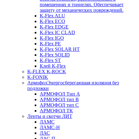
помещениях и тоннелях. Обеспечивает
защиту от механических повреждений.
K-Flex ALU
K-Flex ECO
K-Flex EDGE
K-Flex IC CLAD
K-Flex IGO
K-Flex PE
K-Flex SOLAR HT
K-Flex SOLID
K-Flex ST
Клей K-Flex
K-FLEX K-ROCK
K-FONIK
Армофол
Энергосберегающая изоляция без
подложки
АРМОФОЛ Тип А
АРМОФОЛ тип В
АРМОФОЛ тип C
АРМОФОЛ ТК
Ленты и скотчи ЛИТ
ЛАМС
ЛАМС-Н
ЛАС
ЛАС-П