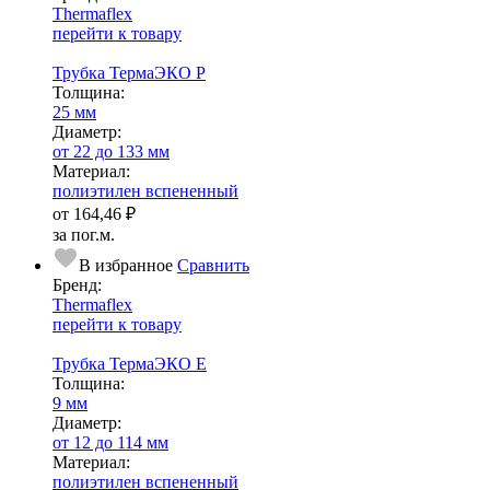
Thermaflex
перейти к товару
Трубка ТермаЭКО P
Тол­щи­на:
25 мм
Диаметр:
от 22 до 133 мм
Ма­­те­­ри­­ал:
полиэтилен вспененный
от
164,46 ₽
за пог.м.
В избранное
Сравнить
Бренд:
Thermaflex
перейти к товару
Трубка ТермаЭКО Е
Тол­щи­на:
9 мм
Диаметр:
от 12 до 114 мм
Ма­­те­­ри­­ал:
полиэтилен вспененный