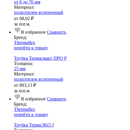
от 6 до 76 мм
Ма­­те­­ри­­ал:
полиэтилен вспененный
от
68,02 ₽
за пог.м.
В избранное
Сравнить
Бренд:
Thermaflex
перейти к товару
Трубка Термасмарт ПРО Р
Тол­щи­на:
25 мм
Ма­­те­­ри­­ал:
полиэтилен вспененный
от
893,13 ₽
за пог.м.
В избранное
Сравнить
Бренд:
Thermaflex
перейти к товару
Трубка ТермаЭКО J