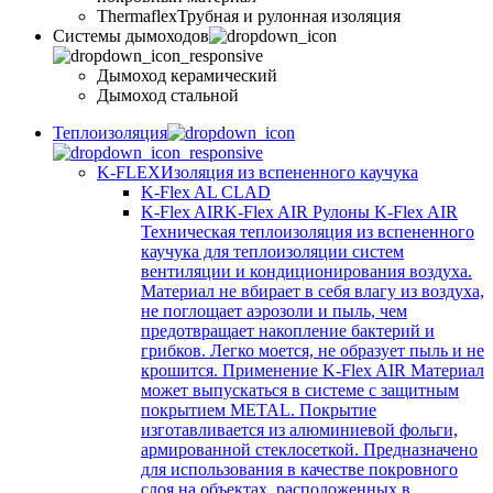
Thermaflex
Трубная и рулонная изоляция
Cистемы дымоходов
Дымоход керамический
Дымоход стальной
Теплоизоляция
K-FLEX
Изоляция из вспененного каучука
K-Flex AL CLAD
K-Flex AIR
K-Flex AIR Рулоны K-Flex AIR
Техническая теплоизоляция из вспененного
каучука для теплоизоляции систем
вентиляции и кондиционирования воздуха.
Материал не вбирает в себя влагу из воздуха,
не поглощает аэрозоли и пыль, чем
предотвращает накопление бактерий и
грибков. Легко моется, не образует пыль и не
крошится. Применение K-Flex AIR Материал
может выпускаться в системе c защитным
покрытием METAL. Покрытие
изготавливается из алюминиевой фольги,
армированной стеклосеткой. Предназначено
для использования в качестве покровного
слоя на объектах, расположенных в