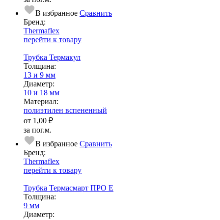
В избранное
Сравнить
Бренд:
Thermaflex
перейти к товару
Трубка Термакул
Тол­щи­на:
13 и 9 мм
Диаметр:
10 и 18 мм
Ма­­те­­ри­­ал:
полиэтилен вспененный
от
1,00 ₽
за пог.м.
В избранное
Сравнить
Бренд:
Thermaflex
перейти к товару
Трубка Термасмарт ПРО E
Тол­щи­на:
9 мм
Диаметр: