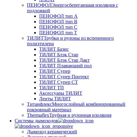
ПЕНОФОЛ
Энергосберегающая изоляция с
подложкой
ПЕНОФОЛ тип А
ПЕНОФОЛ тип B
ПЕНОФОЛ тип C
ПЕНОФОЛ тип T
ТИЛИТ
Трубки и рулоны из вспененного
полиэтилена
ТИЛИТ Базис
ТИЛИТ Блэк Стар
ТИЛИТ Блэк Стар Дакт
ТИЛИТ Плавающий пол
ТИЛИТ Супер
ТИЛИТ Супер Протект
ТИЛИТ Супер СТ
ТИЛИТ ТП
Аксессуары ТИЛИТ
Ленты ТИЛИТ
Титанфлекс
Многослойный комбинированный
покровный материал
Thermaflex
Трубная и рулонная изоляция
Cистемы дымоходов
Дымоход керамический