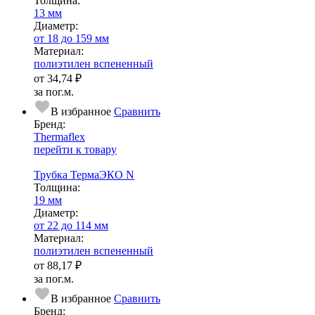
Тол­щи­на:
13 мм
Диаметр:
от 18 до 159 мм
Ма­­те­­ри­­ал:
полиэтилен вспененный
от
34,74 ₽
за пог.м.
В избранное
Сравнить
Бренд:
Thermaflex
перейти к товару
Трубка ТермаЭКО N
Тол­щи­на:
19 мм
Диаметр:
от 22 до 114 мм
Ма­­те­­ри­­ал:
полиэтилен вспененный
от
88,17 ₽
за пог.м.
В избранное
Сравнить
Бренд: