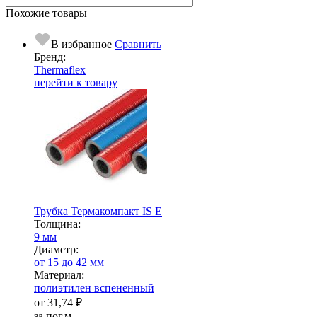
Похожие товары
В избранное
Сравнить
Бренд:
Thermaflex
перейти к товару
Трубка Термакомпакт IS E
Тол­щи­на:
9 мм
Диаметр:
от 15 до 42 мм
Ма­­те­­ри­­ал:
полиэтилен вспененный
от
31,74 ₽
за пог.м.