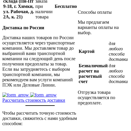
склада (Пн-Пт
заказа
9-18, г. Химки,
при
Бесплатно
ул. Рабочая, д.
наличии
Способы оплаты
2А, к. 21)
товара
Мы предлагаем
варианты оплаты на
Доставка по России
выбор.
Доставка наших товаров по России
осуществляется через транспортные
для
компании. Мы доставляем товар до
любого
Картой
выбранной вами транспортной
способа
компании на следующий день после
доставки
получения предоплаты за товар.
Безналичный
для
Если вы затрудняетесь с выбором
расчет на
любого
транспортной компании, мы
расчетный
способа
рекомендуем вам услуги компаний
счет
доставки
ПЭК или Деловые Линии.
Отгрузка товара
осуществляется по
Рассчитать стоимость доставки
предоплате.
Чтобы рассчитать точную стоимость
доставки, свяжитесь с нами удобным
способом: