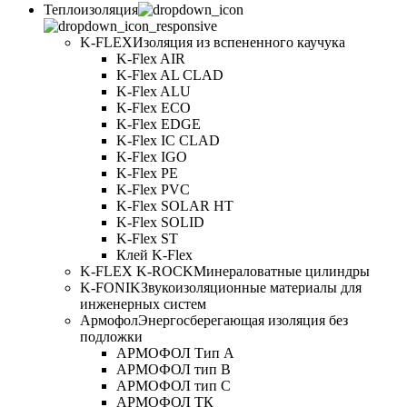
Теплоизоляция
K-FLEX
Изоляция из вспененного каучука
K-Flex AIR
K-Flex AL CLAD
K-Flex ALU
K-Flex ECO
K-Flex EDGE
K-Flex IC CLAD
K-Flex IGO
K-Flex PE
K-Flex PVC
K-Flex SOLAR HT
K-Flex SOLID
K-Flex ST
Клей K-Flex
K-FLEX K-ROCK
Минераловатные цилиндры
K-FONIK
Звукоизоляционные материалы для
инженерных систем
Армофол
Энергосберегающая изоляция без
подложки
АРМОФОЛ Тип А
АРМОФОЛ тип В
АРМОФОЛ тип C
АРМОФОЛ ТК