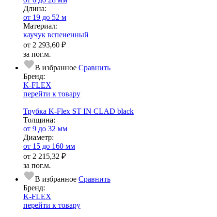
Длина:
от 19 до 52 м
Ма­­те­­ри­­ал:
каучук вспененный
от
2 293,60 ₽
за пог.м.
В избранное
Сравнить
Бренд:
K-FLEX
перейти к товару
Трубка K-Flex ST IN CLAD black
Тол­щи­на:
от 9 до 32 мм
Диаметр:
от 15 до 160 мм
от
2 215,32 ₽
за пог.м.
В избранное
Сравнить
Бренд:
K-FLEX
перейти к товару