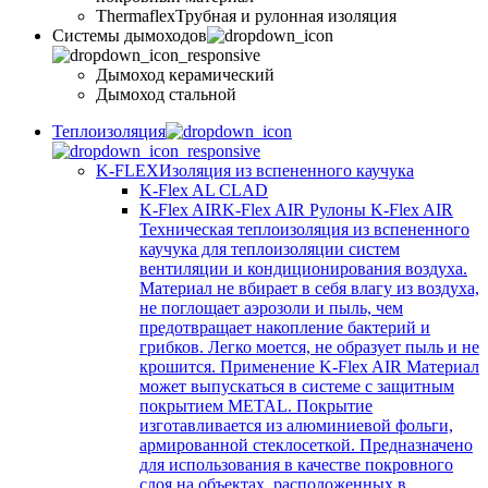
Thermaflex
Трубная и рулонная изоляция
Cистемы дымоходов
Дымоход керамический
Дымоход стальной
Теплоизоляция
K-FLEX
Изоляция из вспененного каучука
K-Flex AL CLAD
K-Flex AIR
K-Flex AIR Рулоны K-Flex AIR
Техническая теплоизоляция из вспененного
каучука для теплоизоляции систем
вентиляции и кондиционирования воздуха.
Материал не вбирает в себя влагу из воздуха,
не поглощает аэрозоли и пыль, чем
предотвращает накопление бактерий и
грибков. Легко моется, не образует пыль и не
крошится. Применение K-Flex AIR Материал
может выпускаться в системе c защитным
покрытием METAL. Покрытие
изготавливается из алюминиевой фольги,
армированной стеклосеткой. Предназначено
для использования в качестве покровного
слоя на объектах, расположенных в