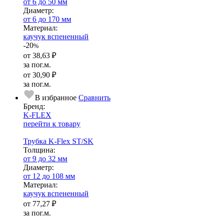
от 6 до 50 мм
Диаметр:
от 6 до 170 мм
Ма­­те­­ри­­ал:
каучук вспененный
-20
%
от
38,63 ₽
за пог.м.
от
30,90 ₽
за пог.м.
В избранное
Сравнить
Бренд:
K-FLEX
перейти к товару
Трубка K-Flex ST/SK
Тол­щи­на:
от 9 до 32 мм
Диаметр:
от 12 до 108 мм
Ма­­те­­ри­­ал:
каучук вспененный
от
77,27 ₽
за пог.м.