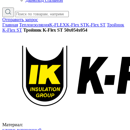
Дымоход стальной
Отправить запрос
Главная
Теплоизоляция
K-FLEX
K-Flex ST
K-Flex ST
Тройник
K-Flex ST
Тройник K-Flex ST 50x054x054
Материал:
каучук вспененный