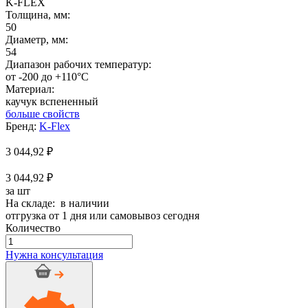
K-FLEX
Толщина, мм:
50
Диаметр, мм:
54
Диапазон рабочих температур:
от -200 до +110°C
Материал:
каучук вспененный
больше свойств
Бренд:
K-Flex
3 044,92
₽
3 044,92 ₽
за шт
На складе: в наличии
отгрузка от 1 дня или самовывоз сегодня
Количество
Количество
товара
Нужна консультация
Тройник
K-
Flex
ST