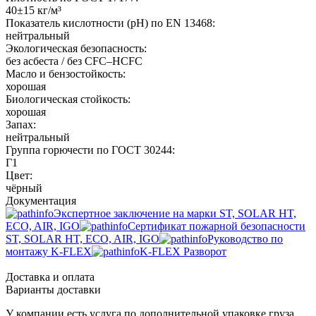
40±15 кг/м³
Показатель кислотности (pH) по EN 13468:
нейтральный
Экологическая безопасность:
без асбеста / без CFC–HCFC
Масло и бензостойкость:
хорошая
Биологическая стойкость:
хорошая
Запах:
нейтральный
Группа горючести по ГОСТ 30244:
Г1
Цвет:
чёрный
Документация
Экспертное заключение на марки ST, SOLAR HT,
ECO, AIR, IGO
Сертификат пожарной безопасности
ST, SOLAR HT, ECO, AIR, IGO
Руководство по
монтажу K-FLEX
K-FLEX Разворот
Доставка и оплата
Варианты доставки
У компании есть услуга по дополнительной упаковке груза