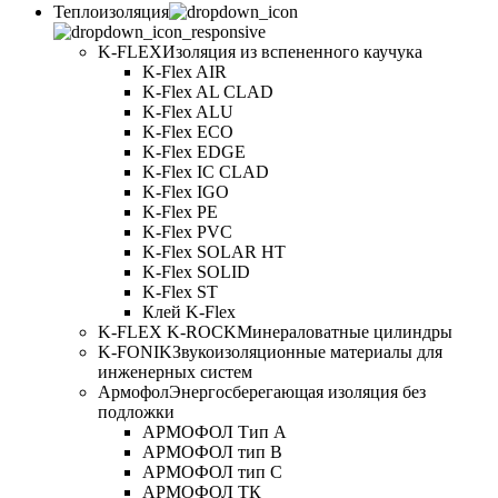
Теплоизоляция
K-FLEX
Изоляция из вспененного каучука
K-Flex AIR
K-Flex AL CLAD
K-Flex ALU
K-Flex ECO
K-Flex EDGE
K-Flex IC CLAD
K-Flex IGO
K-Flex PE
K-Flex PVC
K-Flex SOLAR HT
K-Flex SOLID
K-Flex ST
Клей K-Flex
K-FLEX K-ROCK
Минераловатные цилиндры
K-FONIK
Звукоизоляционные материалы для
инженерных систем
Армофол
Энергосберегающая изоляция без
подложки
АРМОФОЛ Тип А
АРМОФОЛ тип В
АРМОФОЛ тип C
АРМОФОЛ ТК