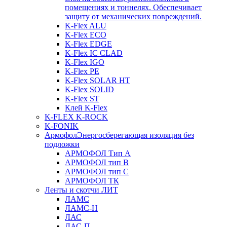
помещениях и тоннелях. Обеспечивает
защиту от механических повреждений.
K-Flex ALU
K-Flex ECO
K-Flex EDGE
K-Flex IC CLAD
K-Flex IGO
K-Flex PE
K-Flex SOLAR HT
K-Flex SOLID
K-Flex ST
Клей K-Flex
K-FLEX K-ROCK
K-FONIK
Армофол
Энергосберегающая изоляция без
подложки
АРМОФОЛ Тип А
АРМОФОЛ тип В
АРМОФОЛ тип C
АРМОФОЛ ТК
Ленты и скотчи ЛИТ
ЛАМС
ЛАМС-Н
ЛАС
ЛАС-П