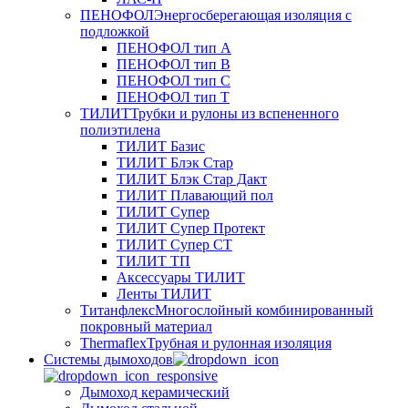
ПЕНОФОЛ
Энергосберегающая изоляция с
подложкой
ПЕНОФОЛ тип А
ПЕНОФОЛ тип B
ПЕНОФОЛ тип C
ПЕНОФОЛ тип T
ТИЛИТ
Трубки и рулоны из вспененного
полиэтилена
ТИЛИТ Базис
ТИЛИТ Блэк Стар
ТИЛИТ Блэк Стар Дакт
ТИЛИТ Плавающий пол
ТИЛИТ Супер
ТИЛИТ Супер Протект
ТИЛИТ Супер СТ
ТИЛИТ ТП
Аксессуары ТИЛИТ
Ленты ТИЛИТ
Титанфлекс
Многослойный комбинированный
покровный материал
Thermaflex
Трубная и рулонная изоляция
Cистемы дымоходов
Дымоход керамический