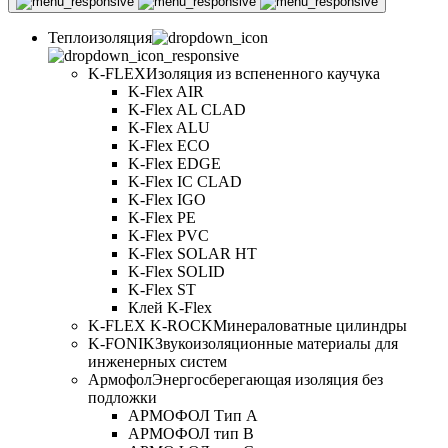
Теплоизоляция
K-FLEX
Изоляция из вспененного каучука
K-Flex AIR
K-Flex AL CLAD
K-Flex ALU
K-Flex ECO
K-Flex EDGE
K-Flex IC CLAD
K-Flex IGO
K-Flex PE
K-Flex PVC
K-Flex SOLAR HT
K-Flex SOLID
K-Flex ST
Клей K-Flex
K-FLEX K-ROCK
Минераловатные цилиндры
K-FONIK
Звукоизоляционные материалы для
инженерных систем
Армофол
Энергосберегающая изоляция без
подложки
АРМОФОЛ Тип А
АРМОФОЛ тип В