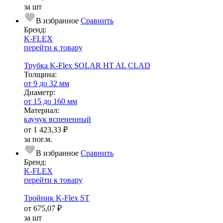
за шт
В избранное
Сравнить
Бренд:
K-FLEX
перейти к товару
Трубка K-Flex SOLAR HT AL CLAD
Тол­щи­на:
от 9 до 32 мм
Диаметр:
от 15 до 160 мм
Ма­­те­­ри­­ал:
каучук вспененный
от
1 423,33 ₽
за пог.м.
В избранное
Сравнить
Бренд:
K-FLEX
перейти к товару
Тройник K-Flex ST
от
675,07 ₽
за шт