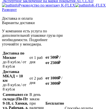
Экспертное заключение на марки покрытия AL CLAD
Руководство по монтажу K-FLEX
K-FLEX
Разворот
Доставка и оплата
Варианты доставки
У компании есть услуга по
дополнительной упаковке груза при
необходимости. Подробнее
уточняйте у менеджера.
Доставка по
от 500
₽
/
Москве
oт 1 раб
до 8 куб.м./ от
дня
от 2500
₽
8 куб.м
Доставка
МКАД + 10
от 1000
₽
/
oт 2 раб
км
дня
от
3000
₽
до 8 куб.м./ от
8 куб.м
Самовывоз со
В день
склада (Пн-Пт
заказа
9-18, г. Химки,
при
Бесплатно
ул. Рабочая, д.
наличии
Способы оплаты