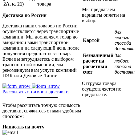
2А, к. 21)
товара
Мы предлагаем
варианты оплаты на
Доставка по России
выбор.
Доставка наших товаров по России
осуществляется через транспортные
для
компании. Мы доставляем товар до
любого
Картой
выбранной вами транспортной
способа
компании на следующий день после
доставки
получения предоплаты за товар.
Безналичный
для
Если вы затрудняетесь с выбором
расчет на
любого
транспортной компании, мы
расчетный
способа
рекомендуем вам услуги компаний
счет
доставки
ПЭК или Деловые Линии.
Отгрузка товара
осуществляется по
Рассчитать стоимость доставки
предоплате.
Чтобы рассчитать точную стоимость
доставки, свяжитесь с нами удобным
способом:
Написать на почту