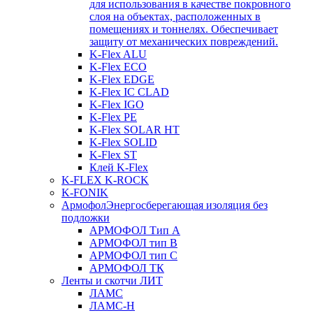
для использования в качестве покровного
слоя на объектах, расположенных в
помещениях и тоннелях. Обеспечивает
защиту от механических повреждений.
K-Flex ALU
K-Flex ECO
K-Flex EDGE
K-Flex IC CLAD
K-Flex IGO
K-Flex PE
K-Flex SOLAR HT
K-Flex SOLID
K-Flex ST
Клей K-Flex
K-FLEX K-ROCK
K-FONIK
Армофол
Энергосберегающая изоляция без
подложки
АРМОФОЛ Тип А
АРМОФОЛ тип В
АРМОФОЛ тип C
АРМОФОЛ ТК
Ленты и скотчи ЛИТ
ЛАМС
ЛАМС-Н