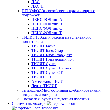
ЛАС
ЛАС-П
ПЕНОФОЛ
Энергосберегающая изоляция с
подложкой
ПЕНОФОЛ тип А
ПЕНОФОЛ тип B
ПЕНОФОЛ тип C
ПЕНОФОЛ тип T
ТИЛИТ
Трубки и рулоны из вспененного
полиэтилена
ТИЛИТ Базис
ТИЛИТ Блэк Стар
ТИЛИТ Блэк Стар Дакт
ТИЛИТ Плавающий пол
ТИЛИТ Супер
ТИЛИТ Супер Протект
ТИЛИТ Супер СТ
ТИЛИТ ТП
Аксессуары ТИЛИТ
Ленты ТИЛИТ
Титанфлекс
Многослойный комбинированный
покровный материал
Thermaflex
Трубная и рулонная изоляция
Cистемы дымоходов