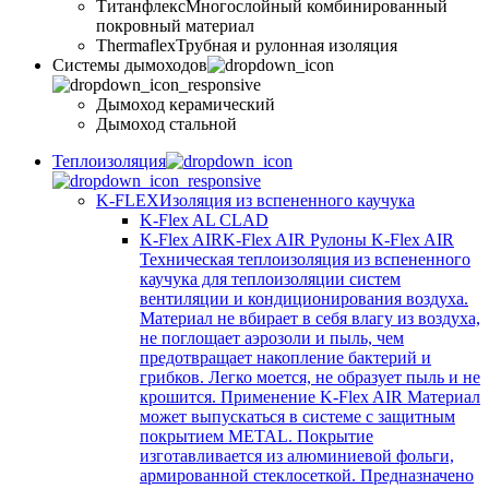
Титанфлекс
Многослойный комбинированный
покровный материал
Thermaflex
Трубная и рулонная изоляция
Cистемы дымоходов
Дымоход керамический
Дымоход стальной
Теплоизоляция
K-FLEX
Изоляция из вспененного каучука
K-Flex AL CLAD
K-Flex AIR
K-Flex AIR Рулоны K-Flex AIR
Техническая теплоизоляция из вспененного
каучука для теплоизоляции систем
вентиляции и кондиционирования воздуха.
Материал не вбирает в себя влагу из воздуха,
не поглощает аэрозоли и пыль, чем
предотвращает накопление бактерий и
грибков. Легко моется, не образует пыль и не
крошится. Применение K-Flex AIR Материал
может выпускаться в системе c защитным
покрытием METAL. Покрытие
изготавливается из алюминиевой фольги,
армированной стеклосеткой. Предназначено