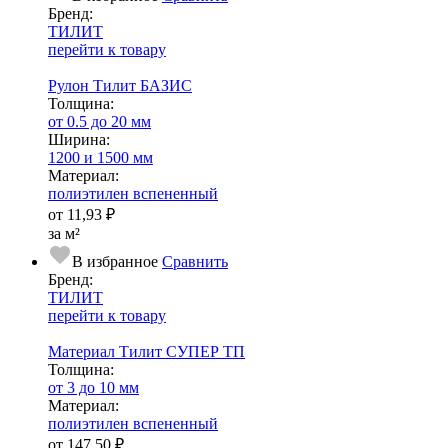
Бренд:
ТИЛИТ
перейти к товару
Рулон Тилит БАЗИС
Тол­щи­на:
от 0.5 до 20 мм
Ширина:
1200 и 1500 мм
Ма­­те­­ри­­ал:
полиэтилен вспененный
от
11,93 ₽
за м²
В избранное
Сравнить
Бренд:
ТИЛИТ
перейти к товару
Материал Тилит СУПЕР ТП
Тол­щи­на:
от 3 до 10 мм
Ма­­те­­ри­­ал:
полиэтилен вспененный
от
147,50 ₽