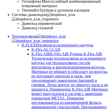
Титанфлекс
Многослойный комбинированный
покровный материал
Thermaflex
Трубная и рулонная изоляция
Cистемы дымоходов
Дымоход керамический
Дымоход стальной
Теплоизоляция
K-FLEX
Изоляция из вспененного каучука
K-Flex AL CLAD
K-Flex AIR
K-Flex AIR Рулоны K-Flex AIR
Техническая теплоизоляция из вспененного
каучука для теплоизоляции систем
вентиляции и кондиционирования воздуха.
Материал не вбирает в себя влагу из воздуха,
не поглощает аэрозоли и пыль, чем
предотвращает накопление бактерий и
грибков. Легко моется, не образует пыль и не
крошится. Применение K-Flex AIR Материал
может выпускаться в системе c защитным
покрытием METAL. Покрытие
изготавливается из алюминиевой фольги,
армированной стеклосеткой. Предназначено