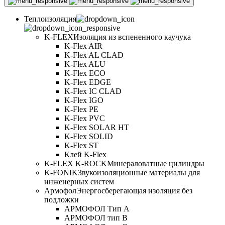
Теплоизоляция
K-FLEX
Изоляция из вспененного каучука
K-Flex AIR
K-Flex AL CLAD
K-Flex ALU
K-Flex ECO
K-Flex EDGE
K-Flex IC CLAD
K-Flex IGO
K-Flex PE
K-Flex PVC
K-Flex SOLAR HT
K-Flex SOLID
K-Flex ST
Клей K-Flex
K-FLEX K-ROCK
Минераловатные цилиндры
K-FONIK
Звукоизоляционные материалы для
инженерных систем
Армофол
Энергосберегающая изоляция без
подложки
АРМОФОЛ Тип А
АРМОФОЛ тип В