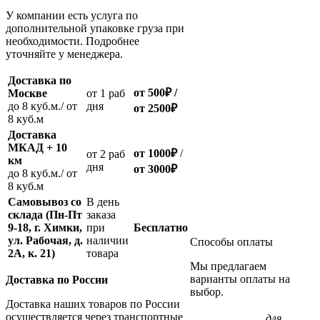
У компании есть услуга по
дополнительной упаковке груза при
необходимости. Подробнее
уточняйте у менеджера.
Доставка по
от 500
₽
/
Москве
oт 1 раб
до 8 куб.м./ от
дня
от 2500
₽
8 куб.м
Доставка
МКАД + 10
от 1000
₽
/
oт 2 раб
км
дня
от
3000
₽
до 8 куб.м./ от
8 куб.м
Самовывоз со
В день
склада (Пн-Пт
заказа
9-18, г. Химки,
при
Бесплатно
ул. Рабочая, д.
наличии
Способы оплаты
2А, к. 21)
товара
Мы предлагаем
варианты оплаты на
Доставка по России
выбор.
Доставка наших товаров по России
осуществляется через транспортные
для