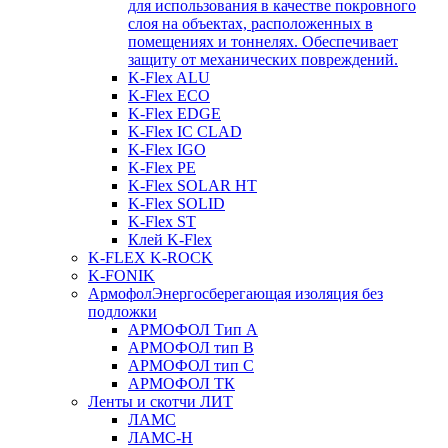
для использования в качестве покровного
слоя на объектах, расположенных в
помещениях и тоннелях. Обеспечивает
защиту от механических повреждений.
K-Flex ALU
K-Flex ECO
K-Flex EDGE
K-Flex IC CLAD
K-Flex IGO
K-Flex PE
K-Flex SOLAR HT
K-Flex SOLID
K-Flex ST
Клей K-Flex
K-FLEX K-ROCK
K-FONIK
Армофол
Энергосберегающая изоляция без
подложки
АРМОФОЛ Тип А
АРМОФОЛ тип В
АРМОФОЛ тип C
АРМОФОЛ ТК
Ленты и скотчи ЛИТ
ЛАМС
ЛАМС-Н