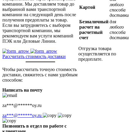
компании. Мы доставляем товар до
любого
Картой
выбранной вами транспортной
способа
компании на следующий день после
доставки
получения предоплаты за товар.
Безналичный
для
Если вы затрудняетесь с выбором
расчет на
любого
транспортной компании, мы
расчетный
способа
рекомендуем вам услуги компаний
счет
доставки
ПЭК или Деловые Линии.
Отгрузка товара
осуществляется по
Рассчитать стоимость доставки
предоплате.
Чтобы рассчитать точную стоимость
доставки, свяжитесь с нами удобным
способом:
Написать на почту
za
***
@
******
oy.ru
za
***
@
******
oy.ru
Позвонить в отдел по работе с
клиентами