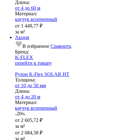
Длина:
от 4 до 60 м
Ма­­те­­ри­­ал:
каучук вспененный
от
1 449,77 ₽
за м²
Акция
В избранное
Сравнить
Бренд:
K-FLEX
перейти к товару
Рулон K-Flex SOLAR HT
Тол­щи­на:
от 10 до 50 мм
Длина:
от 4 до 20 м
Ма­­те­­ри­­ал:
каучук вспененный
-20
%
от
2 605,72 ₽
за м²
от
2 084,58 ₽
за м²