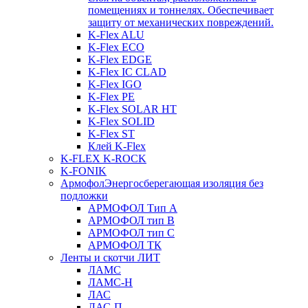
помещениях и тоннелях. Обеспечивает
защиту от механических повреждений.
K-Flex ALU
K-Flex ECO
K-Flex EDGE
K-Flex IC CLAD
K-Flex IGO
K-Flex PE
K-Flex SOLAR HT
K-Flex SOLID
K-Flex ST
Клей K-Flex
K-FLEX K-ROCK
K-FONIK
Армофол
Энергосберегающая изоляция без
подложки
АРМОФОЛ Тип А
АРМОФОЛ тип В
АРМОФОЛ тип C
АРМОФОЛ ТК
Ленты и скотчи ЛИТ
ЛАМС
ЛАМС-Н
ЛАС
ЛАС-П