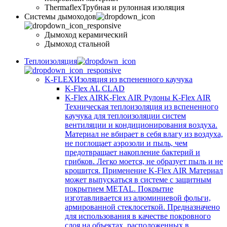
Thermaflex
Трубная и рулонная изоляция
Cистемы дымоходов
Дымоход керамический
Дымоход стальной
Теплоизоляция
K-FLEX
Изоляция из вспененного каучука
K-Flex AL CLAD
K-Flex AIR
K-Flex AIR Рулоны K-Flex AIR
Техническая теплоизоляция из вспененного
каучука для теплоизоляции систем
вентиляции и кондиционирования воздуха.
Материал не вбирает в себя влагу из воздуха,
не поглощает аэрозоли и пыль, чем
предотвращает накопление бактерий и
грибков. Легко моется, не образует пыль и не
крошится. Применение K-Flex AIR Материал
может выпускаться в системе c защитным
покрытием METAL. Покрытие
изготавливается из алюминиевой фольги,
армированной стеклосеткой. Предназначено
для использования в качестве покровного
слоя на объектах, расположенных в