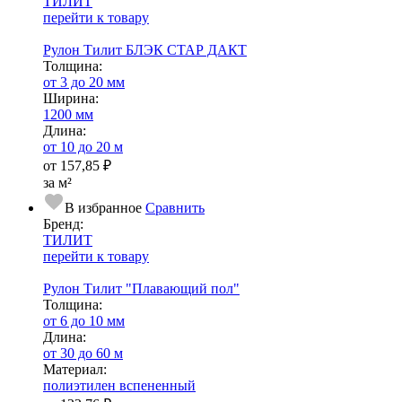
ТИЛИТ
перейти к товару
Рулон Тилит БЛЭК СТАР ДАКТ
Тол­щи­на:
от 3 до 20 мм
Ширина:
1200 мм
Длина:
от 10 до 20 м
от
157,85 ₽
за м²
В избранное
Сравнить
Бренд:
ТИЛИТ
перейти к товару
Рулон Тилит "Плавающий пол"
Тол­щи­на:
от 6 до 10 мм
Длина:
от 30 до 60 м
Ма­­те­­ри­­ал:
полиэтилен вспененный