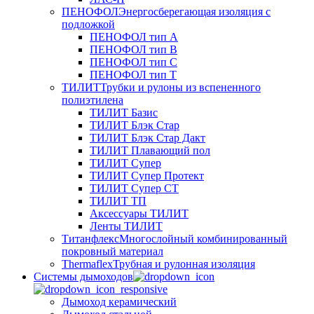
ПЕНОФОЛ
Энергосберегающая изоляция с
подложкой
ПЕНОФОЛ тип А
ПЕНОФОЛ тип B
ПЕНОФОЛ тип C
ПЕНОФОЛ тип T
ТИЛИТ
Трубки и рулоны из вспененного
полиэтилена
ТИЛИТ Базис
ТИЛИТ Блэк Стар
ТИЛИТ Блэк Стар Дакт
ТИЛИТ Плавающий пол
ТИЛИТ Супер
ТИЛИТ Супер Протект
ТИЛИТ Супер СТ
ТИЛИТ ТП
Аксессуары ТИЛИТ
Ленты ТИЛИТ
Титанфлекс
Многослойный комбинированный
покровный материал
Thermaflex
Трубная и рулонная изоляция
Cистемы дымоходов
Дымоход керамический