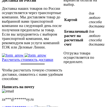
варианты оплаты на
Доставка по России
выбор.
Доставка наших товаров по России
осуществляется через транспортные
для
компании. Мы доставляем товар до
любого
Картой
выбранной вами транспортной
способа
компании на следующий день после
доставки
получения предоплаты за товар.
Безналичный
для
Если вы затрудняетесь с выбором
расчет на
любого
транспортной компании, мы
расчетный
способа
рекомендуем вам услуги компаний
счет
доставки
ПЭК или Деловые Линии.
Отгрузка товара
осуществляется по
Рассчитать стоимость доставки
предоплате.
Чтобы рассчитать точную стоимость
доставки, свяжитесь с нами удобным
способом:
Написать на почту
za
***
@
******
oy.ru