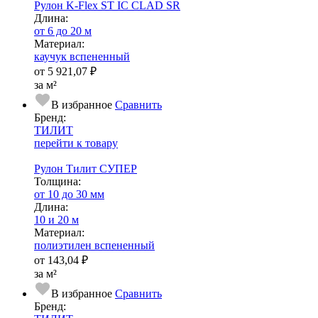
Рулон K-Flex ST IC CLAD SR
Длина:
от 6 до 20 м
Ма­­те­­ри­­ал:
каучук вспененный
от
5 921,07 ₽
за м²
В избранное
Сравнить
Бренд:
ТИЛИТ
перейти к товару
Рулон Тилит СУПЕР
Тол­щи­на:
от 10 до 30 мм
Длина:
10 и 20 м
Ма­­те­­ри­­ал:
полиэтилен вспененный
от
143,04 ₽
за м²
В избранное
Сравнить
Бренд: