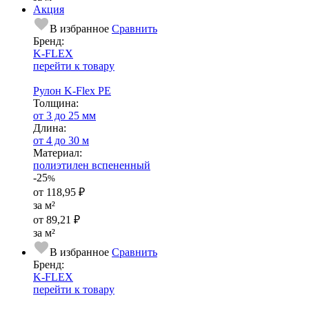
Акция
В избранное
Сравнить
Бренд:
K-FLEX
перейти к товару
Рулон K-Flex PE
Тол­щи­на:
от 3 до 25 мм
Длина:
от 4 до 30 м
Ма­­те­­ри­­ал:
полиэтилен вспененный
-25
%
от
118,95 ₽
за м²
от
89,21 ₽
за м²
В избранное
Сравнить
Бренд:
K-FLEX
перейти к товару