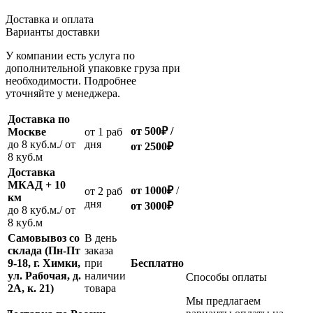
Доставка и оплата
Варианты доставки
У компании есть услуга по
дополнительной упаковке груза при
необходимости. Подробнее
уточняйте у менеджера.
Доставка по
от 500
₽
/
Москве
oт 1 раб
до 8 куб.м./ от
дня
от 2500
₽
8 куб.м
Доставка
МКАД + 10
от 1000
₽
/
oт 2 раб
км
дня
от
3000
₽
до 8 куб.м./ от
8 куб.м
Самовывоз со
В день
склада (Пн-Пт
заказа
9-18, г. Химки,
при
Бесплатно
ул. Рабочая, д.
наличии
Способы оплаты
2А, к. 21)
товара
Мы предлагаем