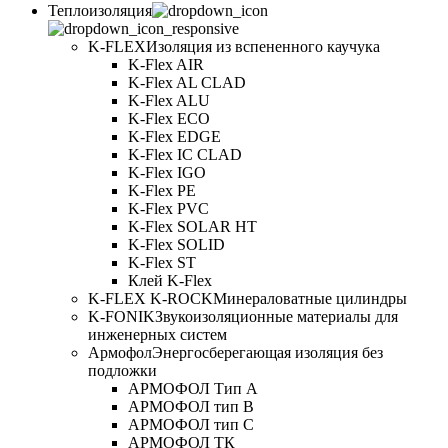
Теплоизоляция
K-FLEX
Изоляция из вспененного каучука
K-Flex AIR
K-Flex AL CLAD
K-Flex ALU
K-Flex ECO
K-Flex EDGE
K-Flex IC CLAD
K-Flex IGO
K-Flex PE
K-Flex PVC
K-Flex SOLAR HT
K-Flex SOLID
K-Flex ST
Клей K-Flex
K-FLEX K-ROCK
Минераловатные цилиндры
K-FONIK
Звукоизоляционные материалы для
инженерных систем
Армофол
Энергосберегающая изоляция без
подложки
АРМОФОЛ Тип А
АРМОФОЛ тип В
АРМОФОЛ тип C
АРМОФОЛ ТК