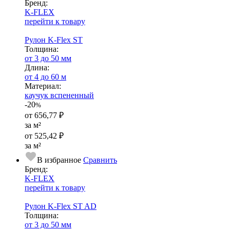
Бренд:
K-FLEX
перейти к товару
Рулон K-Flex ST
Тол­щи­на:
от 3 до 50 мм
Длина:
от 4 до 60 м
Ма­­те­­ри­­ал:
каучук вспененный
-20
%
от
656,77 ₽
за м²
от
525,42 ₽
за м²
В избранное
Сравнить
Бренд:
K-FLEX
перейти к товару
Рулон K-Flex ST AD
Тол­щи­на:
от 3 до 50 мм